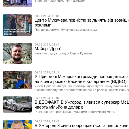
З них 29 – хлопчиків, 44 – дівчаток
08.01.2024, 13:08
Центр Мукачева повністю звільнять від зовніш
реклами
Про це інформує Мукачівська міська рада
06.01.2024, 22:46
Майор "Дрон"
Квітучий сад ужгородця Сергія Кузнєва
06.01.2024, 22:11
У Прислопі Міжгірської громади попрощалися з
на війні з росією Василем Кочерганом (ВІДЕО)
У селі Присліп Міжгірської громади, що в Хустському районі, 4 сі
5 січня попрощалися з полеглим на війні з росією Героєм Васи
06.01.2024, 16:04
ВІДЕОФАКТ. В Ужгороді з'явився суперкар McL
чверть мільйона доларів
Розкішне авто роз'їжджає вулицями невеличкого міста
06.01.2024, 13:41
В Ужгороді 8 січня попрощаються із підполков