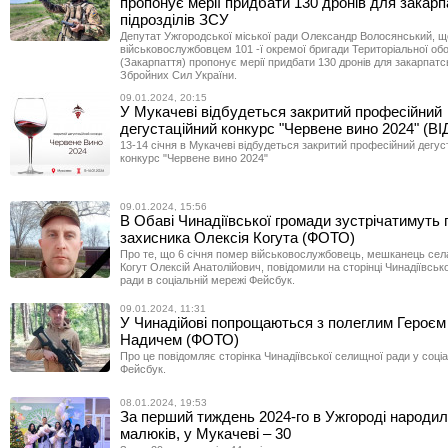
пропонує мерії придбати 130 дронів для закар
підрозділів ЗСУ
Депутат Ужгородської міської ради Олександр Волосянський, щ
військовослужбовцем 101 -ї окремої бригади Територіальної об
(Закарпаття) пропонує мерії придбати 130 дронів для закарпатсь
Збройних Сил України.
09.01.2024, 20:15
У Мукачеві відбудеться закритий професійний
дегустаційний конкурс "Червене вино 2024" (В
13-14 січня в Мукачеві відбудеться закритий професійний дегус
конкурс "Червене вино 2024"
09.01.2024, 15:56
В Обаві Чинадіївської громади зустрічатимуть
захисника Олексія Когута (ФОТО)
Про те, що 6 січня помер військовослужбовець, мешканець сел
Когут Олексій Анатолійович, повідомили на сторінці Чинадіївськ
ради в соціальній мережі Фейсбук.
09.01.2024, 11:31
У Чинадійові попрощаються з полеглим Героє
Надичем (ФОТО)
Про це повідомляє сторінка Чинадіївської селищної ради у соці
Фейсбук.
08.01.2024, 19:53
За перший тиждень 2024-го в Ужгороді народил
малюків, у Мукачеві – 30