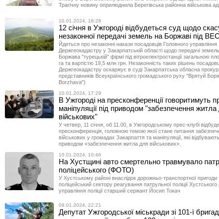
Трагічну новину оприлюднила Берегівська районна військова адм
10.01.2024, 18:28
12 січня в Ужгороді відбудеться суд щодо ска
незаконної передачі земель на Боржаві під ВЕ
Йдеться про незаконні накази посадовців Головного управління
Держгеокадастру у Закарпатській області щодо передачі земель
Боржава "турецькій" фірмі під вітроелектростанції загальною п
га та вартістю 19,5 млн грн. Незаконність таких рішень посадовц
Держгеокадастру оскаржує в суді Закарпатська обласна прокура
представників Всеукраїнського громадського руху "Врятуй Борж
Borzhava")
10.01.2024, 17:29
В Ужгороді на пресконференції говоритимуть п
маніпуляції під приводом "забезпечення житла
військових"
У четвер, 11 січня, об 11.00, в Ужгородському прес-клубі відбуд
пресконференція, головною темою якої стане питання забезпе
військових у громадах Закарпаття та маніпуляції, які відбувають
приводом «забезпечення житла для військових».
10.01.2024, 10:46
На Хустщині авто смертельно травмувало пат
поліцейського (ФОТО)
У Хустському районі внаслідок дорожньо-транспортної пригоди 
поліцейський сектору реагування патрульної поліції Хустського
управління поліції старший сержант Йосип Токач
09.01.2024, 22:21
Депутат Ужгородської міськради зі 101-ї брига