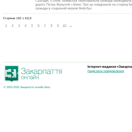
Сьогодні, 5 січня, Білківська територіальна громада проводжал
дорогу Петра Женунтія з Білок. Про це повідомили на сторінці Бі
громади в соціальній мережі Фейсбук.
Сторінка 192 з 4113
1
2
3
4
5
6
7
8
9
10
...
Інтернет-видання «Закарпа
Надіслати повідомлення
© 2003-2026 Закарпаття онлайн Beta