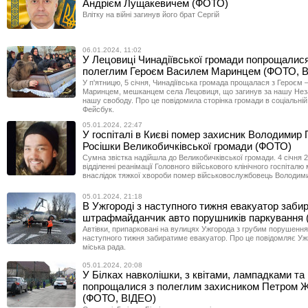
Андрієм Лущакевичем (ФОТО)
Влітку на війні загинув його брат Сергій
06.01.2024, 11:02
У Лецовиці Чинадіївської громади попрощалися
полеглим Героєм Василем Маринцем (ФОТО, 
У п'ятницю, 5 січня, Чинадіївська громада прощалася з Героєм
Маринцем, мешканцем села Лецовиця, що загинув за нашу Неза
нашу свободу. Про це повідомила сторінка громади в соціальній
Фейсбук.
05.01.2024, 22:47
У госпіталі в Києві помер захисник Володимир 
Росішки Великобичківської громади (ФОТО)
Сумна звістка надійшла до Великобичківської громади. 4 січня 
відділенні реанімації Головного військового клінічного госпіталю 
внаслідок тяжкої хвороби помер військовослужбовець Володим
05.01.2024, 21:18
В Ужгороді з наступного тижня евакуатор заби
штрафмайданчик авто порушників паркування
Автівки, припарковані на вулицях Ужгорода з грубим порушення
наступного тижня забиратиме евакуатор. Про це повідомляє Уж
міська рада.
05.01.2024, 20:08
У Білках навколішки, з квітами, лампадками т
попрощалися з полеглим захисником Петром 
(ФОТО, ВІДЕО)