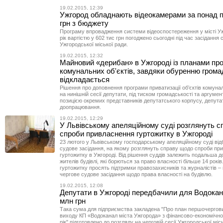
19.02.2015, 12:39
Ужгород обладнають відеокамерами за понад п
грн з бюджету
Програму впровадження системи відеоспостереження у місті У
рік вартістю у 602 тис грн погоджено сьогодні під час засідання с
Ужгородської міської ради.
19.02.2015, 12:32
Майновий «дерибан» в Ужгороді із планами пр
комунальних об'єктів, завдяки обуренню грома
відкладається
Рішення про доповнення програми приватизації об’єктів комунал
на нинішній сесії депутати, під тиском громадськості та аргуме
позицією окремих представників депутатського корпусу, депута
доопрацювання.
19.02.2015, 12:29
У Львівському апеляційному суді розглянуть 
спроби привласнення гуртожитку в Ужгороді
23 лютого у Львівському господарському апеляційному суді ві
судове засідання, на якому розглянуть справу щодо спроби пр
гуртожитку в Ужгороді. Від рішення суддів залежить подальша д
жителів будівлі, які борються за право власності більше 14 рокі
гуртожитку просять підтримки правозахисників та журналістів –
чергове судове засідання щодо права власності на будівлю.
19.02.2015, 12:08
Депутати в Ужгороді передбачили для Водокан
млн грн
Така сума для підприємства закладена "Про план першочергови
виходу КП «Водоканал міста Ужгорода» з фінансово-економічної
рік" підготовлено до розгляду на черговій сесії Ужгородської міс