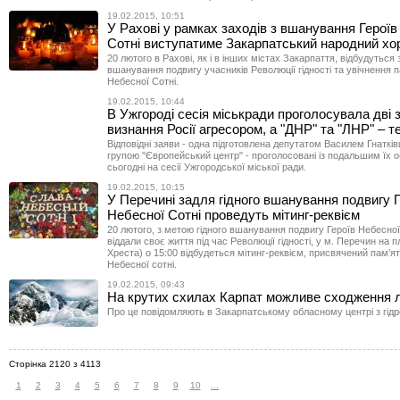
19.02.2015, 10:51
У Рахові у рамках заходів з вшанування Героїв
Сотні виступатиме Закарпатський народний хо
20 лютого в Рахові, як і в інших містах Закарпаття, відбудуться 
вшанування подвигу учасників Революції гідності та увічнення п
Небесної Сотні.
19.02.2015, 10:44
В Ужгороді сесія міськради проголосувала дві 
визнання Росії агресором, а "ДНР" та "ЛНР" – 
Відповідні заяви - одна підготовлена депутатом Василем Гнатків
групою "Європейський центр" - проголосовані із подальшим їх 
сьогодні на сесії Ужгородської міської ради.
19.02.2015, 10:15
У Перечині задля гідного вшанування подвигу Г
Небесної Сотні проведуть мітинг-реквієм
20 лютого, з метою гідного вшанування подвигу Героїв Небесної 
віддали своє життя під час Революції гідності, у м. Перечин на п
Хреста) о 15:00 відбудеться мітинг-реквієм, присвячений пам’ят
Небесної сотні.
19.02.2015, 09:43
На крутих схилах Карпат можливе сходження 
Про це повідомляють в Закарпатському обласному центрі з гідр
Сторінка 2120 з 4113
1
2
3
4
5
6
7
8
9
10
...