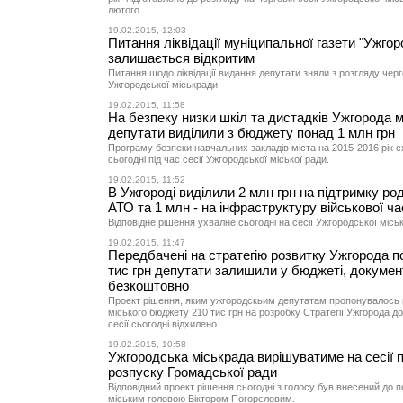
лютого.
19.02.2015, 12:03
Питання ліквідації муніципальної газети "Ужгор
залишається відкритим
Питання щодо ліквідації видання депутати зняли з розгляду черго
Ужгородської міськради.
19.02.2015, 11:58
На безпеку низки шкіл та дистадків Ужгорода м
депутати виділили з бюджету понад 1 млн грн
Програму безпеки навчальних закладів міста на 2015-2016 рік 
сьогодні під час сесії Ужгородської міської ради.
19.02.2015, 11:52
В Ужгороді виділили 2 млн грн на підтримку род
АТО та 1 млн - на інфраструктуру військової ч
Відповідне рішення ухвалне сьогодні на сесії Ужгородської міськ
19.02.2015, 11:47
Передбачені на стратегію розвитку Ужгорода п
тис грн депутати залишили у бюджеті, докумен
безкоштовно
Проект рішення, яким ужгородскьим депутатам пропонувалось 
міського бюджету 210 тис грн на розробку Стратегії Ужгорода до
сесії сьогодні відхилено.
19.02.2015, 10:58
Ужгородська міськрада вирішуватиме на сесії 
розпуску Громадської ради
Відповідний проект рішення сьогодні з голосу був внесений до 
міським головою Віктором Погорєловим.