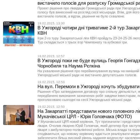
вистачило голосів для розпуску Громадської р
Проект рішення про ліквідацію Громадської ради при Ужгородські
голосу був винесений на розгляд сесії міськради. Втім, для йог
вистачило голосів, а відтак, рішення не було схвалене.
19.02.2015, 13:30
В Ужгороді чотири дні триватиме 2-й тур Закарп
КВН
Ігри 2-го туру Закарпатської ліги КВН пройдуть 23-24-25-26 лют
Тур складається з трьох ігор Чемпіонату та кубкової гри.
19.02.2015, 12:57
В Ужгороді поки не буде вулиць Георгія Гонгадз
Чорнобиля та Наума Рєпкіна
На ухвалення рішення про перейменування вулиць на нинішній 
Ужгородської міської ради не вистачило депутатських голосів.
19.02.2015, 12:53
На вул. Перемоги в Ужгороді хочуть збудувати
Рішення «Про затвердження договору про спільну діяльність», 
передбачено виконання зазначених робіт завдяки інвесторам, 
проголосовано сьогодні на сесії Ужгородської міської ради.
19.02.2015, 12:50
На Закарпатті представили нового головного лі
Мукачівської ЦРЛ - Юрія Головчака (ФОТО)
У Мукачівської ЦРЛ новий керівник. Тут призначили і представи
лікаря. Очолив лікарню Юрій Головчак, який дотепер був засту
лікаря з амбулаторно-поліклінічної роботи. Міська влада та гро
сподіваються, що новому керівнику вдасться реалізувати медич
забезпечити більш високий рівень надання медпослуг населенн