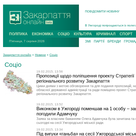
ПОВІДОМИТИ НОВИНУ
Інструктора районного ТЦК на Зак
В Ужгороді попрощаються із полег
В Ужгороді 5 серпня попрощаються
ПОЛІТИКА
ЕКОНОМІКА
СОЦІО
КУЛЬТУРА
КРИМІНАЛ
СПОРТ
Підтвердили загибель захисника і
П'ятниця, 7 серпня 2026
ЗМІ
ПАРТІЇ
БРЕНДИ
ГРОМАД
На війні з рф поліг військовий з 
На Хустщині внаслідок ДТП за уча
Закарпаття онлайн
»
Новини
»
Соціо
Інструктора районного ТЦК на Зак
Соціо
19.02.2015, 13:56
Пропозиції щодо поліпшення проекту Стратегії
регіонального розвитку Закарпаття
Цими днями з метою обговорення та для подання пропозицій, н
обласної державної адміністрації та ради поміщено проект Страт
регіонального розвитку Закарпаття.
19.02.2015, 13:52
Виконком в Ужгороді поменшав на 1 особу – за
погодили Адамчуку
Заява за власним бажанням Олега Адамчука була зачитана та
сьогодні на сесії Ужгородської міської ради.
19.02.2015, 13:34
Під вигуки «ганьба» на сесії Ужгородської місь