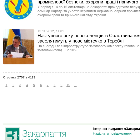
промислової безпеки, охорони праці і гірничого
У період з 14 по 16 листопада на Закарпатті проходитиме всеук
семінар-нарада за участю керівників Державної служби промисл
охорони праці та гірничого нагляду України.
13.11.2012, 11:01
Наступного року переселенців із Солотвина вж
заселятимуть у нове містечко в Тереблі
На сьогодні вся інфраструктура житлового комплексу готова на
житловий фонд – на 90%.
Сторінка 2707 з 4113
1
2
3
4
5
6
7
8
9
10
...
Інтернет-видання «Закарпа
Надіслати повідомлення