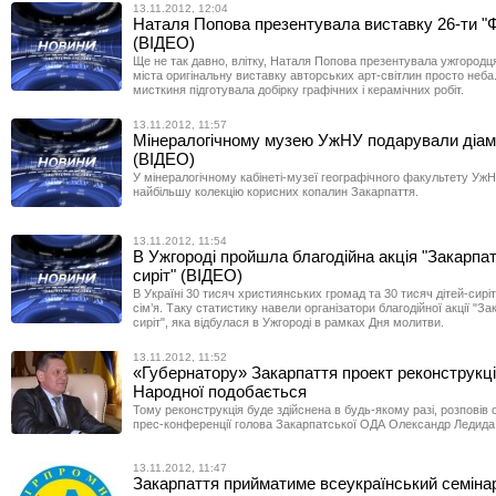
13.11.2012, 12:04
Наталя Попова презентувала виставку 26-ти "Ф
(ВІДЕО)
Ще не так давно, влітку, Наталя Попова презентувала ужгородц
міста оригінальну виставку авторських арт-світлин просто неба.
мисткиня підготувала добірку графічних і керамічних робіт.
13.11.2012, 11:57
Мінералогічному музею УжНУ подарували діам
(ВІДЕО)
У мінералогічному кабінеті-музеї географічного факультету УжН
найбільшу колекцію корисних копалин Закарпаття.
13.11.2012, 11:54
В Ужгороді пройшла благодійна акція "Закарпа
сиріт" (ВІДЕО)
В Україні 30 тисяч християнських громад та 30 тисяч дітей-сиріт
сім’я. Таку статистику навели організатори благодійної акції "За
сиріт", яка відбулася в Ужгороді в рамках Дня молитви.
13.11.2012, 11:52
«Губернатору» Закарпаття проект реконструкці
Народної подобається
Тому реконструкція буде здійснена в будь-якому разі, розповів с
прес-конференції голова Закарпатської ОДА Олександр Ледида
13.11.2012, 11:47
Закарпаття прийматиме всеукраїнський семіна