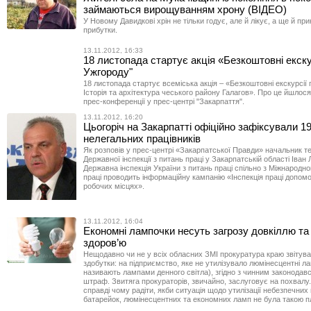
займаються вирощуванням хрону (ВІДЕО)
У Новому Давидкові хрін не тільки годує, але й лікує, а ще й пр
прибутки.
13.11.2012, 16:33
18 листопада стартує акція «Безкоштовні екску
Ужгороду"
18 листопада стартує всеміська акція – «Безкоштовні екскурсії 
Історія та архітектура чеського району Галагов». Про це йшлося
прес-конференції у прес-центрі "Закарпаття".
13.11.2012, 16:20
Цьогоріч на Закарпатті офіційно зафіксували 1
нелегальних працівників
Як розповів у прес-центрі «Закарпатської Правди» начальник т
Державної інспекції з питань праці у Закарпатській області Іван
Державна інспекція України з питань праці спільно з Міжнародно
праці проводить інформаційну кампанію «Інспекція праці допом
робочих місцях».
13.11.2012, 16:04
Економні лампочки несуть загрозу довкіллю т
здоров’ю
Нещодавно чи не у всіх обласних ЗМІ прокуратура краю звітув
здобутки: на підприємство, яке не утилізувало люмінесцентні ла
називають лампами денного світла), згідно з чинним законодав
штраф. Звитяга прокураторів, звичайно, заслуговує на похвалу.
справді чому радіти, якби ситуація щодо утилізації небезпечних
батарейок, люмінесцентних та економних ламп не була такою 