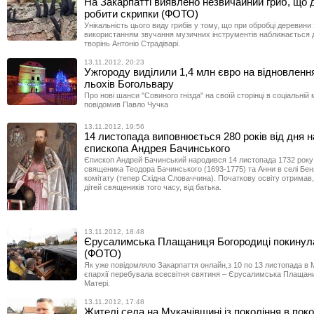
На Закарпатті виявлено незвичайний гриб, що 
робити скрипки (ФОТО)
Унікальність цього виду грибів у тому, що при обробці деревини 
використанням звучання музичних інструментів наближається 
творінь Антоніо Страдіварі.
13.11.2012, 20:23
Ужгороду виділили 1,4 млн євро на відновленн
льохів Богольвару
Про нові шанси "Совиного гнізда" на своїй сторінці в соціальній
повідомив Павло Чучка
13.11.2012, 19:56
14 листопада виповнюється 280 років від дня 
єпископа Андрея Бачинського
Єпископ Андрей Бачинський народився 14 листопада 1732 року в
священика Теодора Бачинського (1693-1775) та Анни в селі Бен
комітату (тепер Східна Словаччина). Початкову освіту отримав, 
дітей священиків того часу, від батька.
13.11.2012, 18:48
Єрусалимська Плащаниця Богородиці покинул
(ФОТО)
Як уже повідомляло Закарпаття онлайн,з 10 по 13 листопада в 
єпархії перебувала всесвітня святиня – Єрусалимська Плащан
Матері.
13.11.2012, 17:48
Жителі села на Мукачівщині із покоління в пок