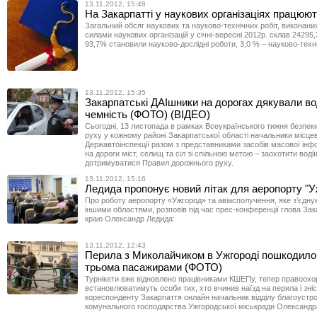
13.11.2012, 15:48
На Закарпатті у наукових організаціях працюют
Загальний обсяг наукових та науково-технічних робіт, виконан
силами наукових організацій у січні-вересні 2012р. склав 24295,3
93,7% становили науково-дослідні роботи, 3,0 % – науково-техні
13.11.2012, 15:35
Закарпатські ДАІшники на дорогах дякували во
чемність (ФОТО) (ВІДЕО)
Сьогодні, 13 листопада в рамках Всеукраїнського тижня безпек
руху у кожному районі Закарпатської області начальники місцев
Державтоінспекції разом з представниками засобів масової інф
на дороги міст, селищ та сіл зі спільною метою – заохотити водії
дотримуватися Правил дорожнього руху.
13.11.2012, 15:16
Ледида пропонує новий літак для аеропорту "У
Про роботу аеропорту «Ужгород» та авіасполучення, яке з’єдну
іншими областями, розповів під час прес-конференції глова За
краю Олександр Ледида:
13.11.2012, 12:43
Перила з Миколайчиком в Ужгороді пошкодило 
трьома пасажирами (ФОТО)
Турнікети вже відновлено працівниками КШЕПу, тепер правоохо
встановлюватимуть особи тих, хто вчинив наїзд на перила і зніс 
кореспонденту Закарпаття онлайн начальник відділу благоустр
комунального господарства Ужгородської міськради Олександр