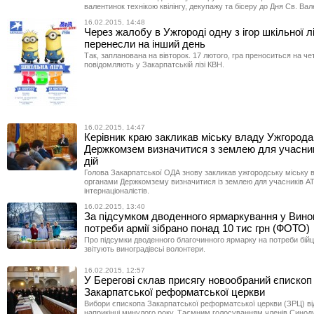
валентинок технікою квілінгу, декупажу та бісеру до Дня Св. Вал
16.02.2015, 14:48
Через жалобу в Ужгороді одну з ігор шкільної л
перенесли на інший день
Так, запланована на вівторок. 17 лютого, гра преноситься на че
повідомляють у Закарпатській лізі КВН.
16.02.2015, 14:47
Керівник краю закликав міську владу Ужгорода
Держкомзем визначитися з землею для учасни
дій
Голова Закарпатської ОДА знову закликав ужгородську міську 
органами Держкомзему визначитися із землею для учасників АТО
інтернаціоналістів.
16.02.2015, 13:40
За підcумком дводенного ярмаркування у Виног
потреби армії зібрано понад 10 тис грн (ФОТО)
Про підсумки дводенного благочинного ярмарку на потреби бійц
звітують виноградівсьі волонтери.
16.02.2015, 12:57
У Берегові склав присягу новообраний єпископ
Закарпатської реформатської церкви
Вибори єпископа Закарпатської реформатської церкви (ЗРЦ) в
наприкінці минулого року. Таємним голосуванням членів Синоду