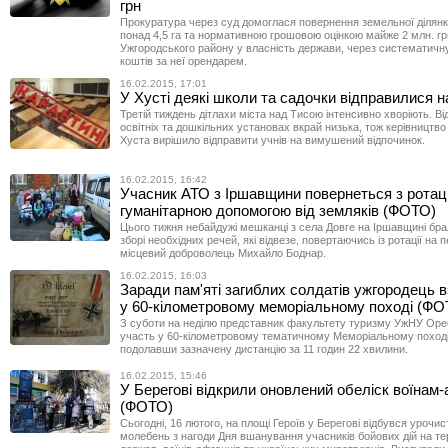
грн
Прокуратура через суд домоглася повернення земельної ділян
понад 4,5 га та нормативною грошовою оцінкою майже 2 млн. грн
Ужгородського району у власність держави, через систематичн
коштів за неї орендарем.
16.02.2015, 17:01
У Хусті деякі школи та садочки відправилися н
Третій тиждень дітлахи міста над Тисою інтенсивно хворіють. Ві
освітніх та дошкільних установах вкрай низька, тож керівництво
Хуста вирішило відправити учнів на вимушений відпочинок.
16.02.2015, 16:42
Учасник АТО з Іршавщини повернеться з ротації
гуманітарною допомогою від земляків (ФОТО)
Цього тижня небайдужі мешканці з села Довге на Іршавщині бра
зборі необхідних речей, які відвезе, повертаючись із ротації на 
місцевий доброволець Михайло Боднар.
16.02.2015, 16:03
Заради пам'яті загиблих солдатів ужгородець 
у 60-кілометровому меморіальному поході (ФО
З суботи на неділю представник факультету туризму УжНУ Орес
участь у 60-кілометровому тематичному Меморіальному поході 
подолавши зазначену дистанцію за 11 годин 22 хвилини.
16.02.2015, 15:46
У Берегові відкрили оновлений обеліск воїнам
(ФОТО)
Сьогодні, 16 лютого, на площі Героїв у Берегові відбувся урочис
молебень з нагоди Дня вшанування учасників бойових дій на тер