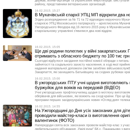
держав, воїнів-афганців та українських миротворців. Виступали 
району, представники ветеранських організацій.
16.02.2015, 15:27
В Мукачівській єпархії УПЦ МП відкрили два но
Згідно розпорядження за № 71 та 72 відповідно керуючого Мука
єпархією УПЦ Московського патріархату – архієпископа Мукачів
Ужгородського Феодора від 16 лютого 2015 року в Мукачівсько
єпархіальному управлінні з’явилися два нові відділи.
16.02.2015, 15:05
Ще дві родини полеглих у війні закарпатських Г
отримають з обласного бюджету по 100 тис грн
Сьогодні відбулося засідання постійної комісії облради з питань 
зайнятості та соціального захисту населення, в ході якої прийн
надання матеріальної допомоги сім’ям загиблих військовослужбо
Закарпаття, які захищають Батьківщину на східних рубежах краї
16.02.2015, 15:00
В ужгородських ПТУ учні щодня виготовляють 
буржуйок для вояків на передовій (ВІДЕО)
Учні ужгородських профтехучилищ щодня із мотлоху виготовляю
обігрівачів для військових, які воюють на сході країни. Про це й
програми перших західноукраїнських новин «Огляд дня» телека
16.02.2015, 14:55
На Ужгородщині до Дня усіх закоханих для діт
проводили майстер-класи із виготовлення ориг
валентинок (ФОТО)
Напередодні свята всіх закоханих провели майстер-клас з уча
любительського об’єднання „Умілі руки” БК с. Пацканьово з виг