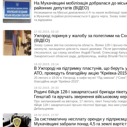
На Мукачівщині мобілізація добралася до місь
районних депутатів (ВІДЕО)
Незважаючи на Мінські домовленості 4-та хвиля мобілізації трив
в Мукачеві та районі розпочинається її друга черга. Знову повіс
та відправки.
17.02.2015, 02:10
Ужгород поринув у жалобу за полеглими на Сх
(ВІДЕО)
Знову сумна звістка сколихнула область. Вояки 128-ї гірсько-пі
загинули, захищаючи цілісність нашої держави. Після ідентифікац
з’ясувалося, що серед загиблих Андрій Палай, Олександр Капуш
Закарпатської обласної ради, доброволець, майор Віталій Посто
16.02.2015, 23:14
В Ужгороді на підтримку пластунів, що беруть 
АТО, проведуть благодійну акцію “Криївка-2015
20 лютого о 18:00 в Ужгороді, в кафе-музеї “Під замком” (“Снек”
благодійна акція “Криївка-2015″.
16.02.2015, 20:33
Родичі бійців 128-ї закарпатської бригади піке
Генштаб та вручать звернення військовому кер
Про запланований на вівторок, 17 лютого, пікет Генштабу повід
бійців 128-ї закарпатської гірсько-піхотної бригади, яка нині утри
Дебальцевим.
16.02.2015, 17:57
За систематичну несплату оренди у підприємц
Мукачівщині забрали понад 4,5 га землі вартіс