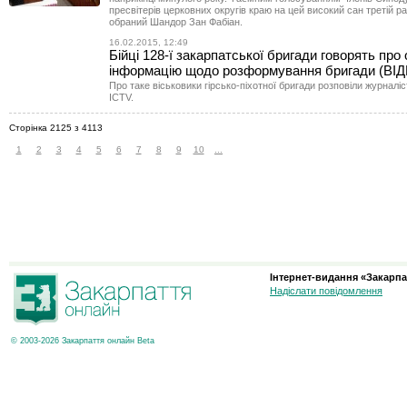
пресвітерів церковних округів краю на цей високий сан третій ра
обраний Шандор Зан Фабіан.
16.02.2015, 12:49
Бійці 128-ї закарпатської бригади говорять про
інформацію щодо розформування бригади (ВІ
Про таке віськовики гірсько-піхотної бригади розповіли журналі
ICTV.
Сторінка 2125 з 4113
1
2
3
4
5
6
7
8
9
10
...
Інтернет-видання «Закарпа
Надіслати повідомлення
© 2003-2026 Закарпаття онлайн Beta