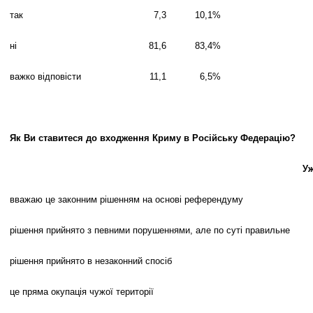
так
7,3
10,1
%
ні
81,6
83,4
%
важко відповісти
11,1
6,5
%
Як Ви ставитеся до входження Криму в Російську Федерацію?
Уж
вважаю це законним рішенням на основі референдуму
рішення прийнято з певними порушеннями, але по суті правильне
рішення прийнято в незаконний спосіб
це пряма окупація чужої території