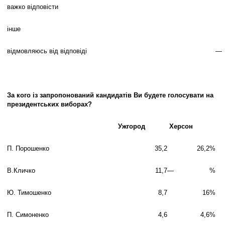
важко відповісти
інше
відмовляюсь від відповіді
—
За кого із запропонований кандидатів Ви будете голосувати на
президентських виборах?
Ужгород
Херсон
П. Порошенко
35,2
26,2
%
В.Кличко
11,7
—
%
Ю. Тимошенко
8,7
16
%
П. Симоненко
4,6
4,6
%