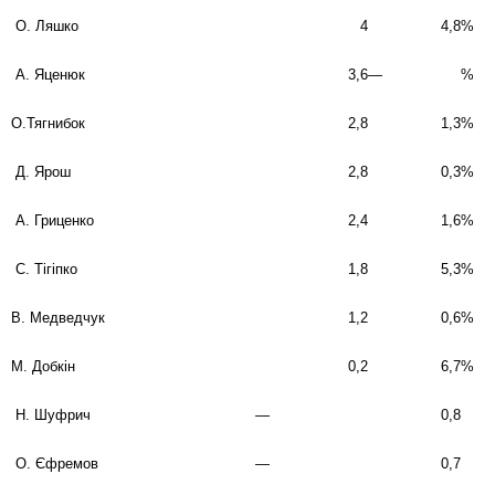
О. Ляшко
4
4,8
%
А. Яценюк
3,6
—
%
О.Тягнибок
2,8
1,3
%
Д. Ярош
2,8
0,3
%
А. Гриценко
2,4
1,6
%
С. Тігіпко
1,8
5,3
%
В. Медведчук
1,2
0,6
%
М. Добкін
0,2
6,7
%
Н. Шуфрич
—
0,8
О. Єфремов
—
0,7