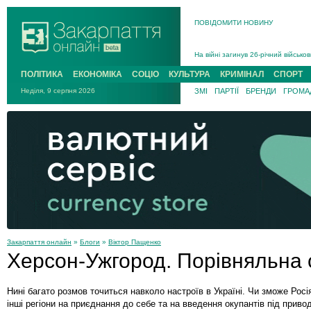
В Ужгороді 5 серпня попрощаються
ПОВІДОМИТИ НОВИНУ
Підтвердили загибель захисника і
На війні з рф поліг військовий з 
На війні загинув 26-річний військо
ПОЛІТИКА
ЕКОНОМІКА
СОЦІО
КУЛЬТУРА
КРИМІНАЛ
СПОРТ
Неділя, 9 серпня 2026
ЗМІ
ПАРТІЇ
БРЕНДИ
ГРОМАД
Закарпаття онлайн
»
Блоги
»
Віктор Пащенко
Херсон-Ужгород. Порівняльна 
Нині багато розмов точиться навколо настроїв в Україні. Чи зможе Рос
інші регіони на приєднання до себе та на введення окупантів під приво