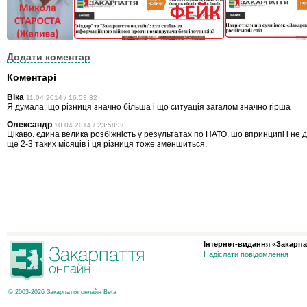
Додати коментар
Коментарі
Віка
11.04.2014 / 16:53:32
Я думала, що різниця значно більша і що ситуація загалом значно гірша
Олександр
10.04.2014 / 23:58:30
Цікаво. єдина велика розбіжність у результатах по НАТО. шо впринципі і не 
ще 2-3 таких місяців і ця різниця тоже зменшиться.
Інтернет-видання «Закарпа
Надіслати повідомлення
© 2003-2026 Закарпаття онлайн Beta