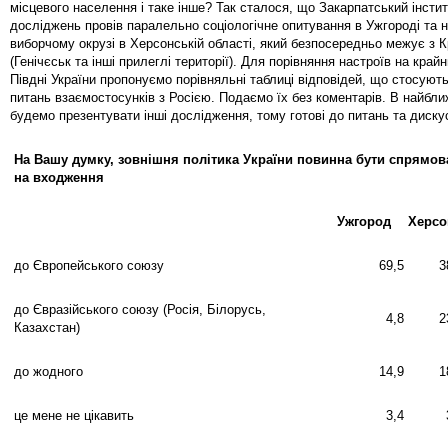
місцевого населення і таке інше? Так сталося, що Закарпатський інсти
досліджень провів паралельно соціологічне опитування в Ужгороді та 
виборчому окрузі в Херсонській області, який безпосередньо межує з 
(Генічєськ та інші прилеглі території). Для порівняння настроїв на край
Півдні України пропонуємо порівняльні таблиці відповідей, що стосуют
питань взаємостосунків з Росією. Подаємо їх без коментарів. В найбл
будемо презентувати інші дослідження, тому готові до питань та дискус
На Вашу думку, зовнішня політика України повинна бути спрямов
на входження
Ужгород
Херсо
до Європейського союзу
69,5
3
до Євразійського союзу (Росія, Білорусь,
4,8
2
Казахстан)
до жодного
14,9
1
це мене не цікавить
3,4