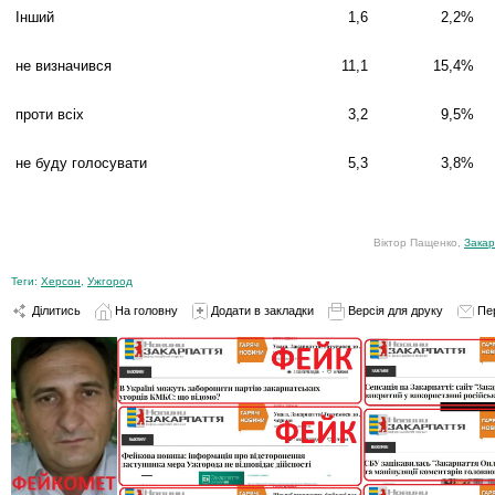
Інший
1,6
2,2
%
не визначився
11,1
15,4
%
проти всіх
3,2
9,5
%
не буду голосувати
5,3
3,8
%
Віктор Пащенко,
Закар
Теги:
Херсон
,
Ужгород
Ділитись
На головну
Додати в закладки
Версія для друку
Пе