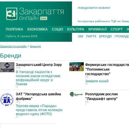
ПОВІДОМИТИ НОВИНУ
На війні загинув 26-річний військови
Інструктора районного ТЦК на Закар
В Ужгороді попрощаються із полегли
ПОЛІТИКА
ЕКОНОМІКА
СОЦІО
КУЛЬТУРА
КРИМІНАЛ
СПОРТ
В Ужгороді 5 серпня попрощаються і
Субота, 8 серпня 2026
ЗМІ
ПАРТІЇ
БРЕНДИ
ГРОМАДС
Підтвердили загибель захисника із 
На війні з рф поліг військовий з Ви
Закарпаття онлайн
»
Бренди
На війні загинув 26-річний військови
Бренди
Закарпатський Центр Зору
Фермерське господарст
[19]
"Полонинське
В Ужгороді пацієнтів з
господарство"
поганим зором оглядатиме
[4]
рефракційний хірург зі
Зимівля коней
Львова
/0
/1
ЗАТ "Ужгородська швейна
Розплідник рослин
фабрика"
"Ландшафт центр"
[11]
[0]
/
Торгова марка «Парада»
представила літню колекцію
модного одягу (ФОТО)
/5