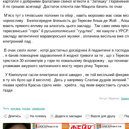
картопля з добірними фалатами свиної м‘якоти в "Затишку".Порівняння 
й по грошові асигнації .Достаток клієнта пан Мацола бачить по очах .
М‘ясо тут з тячівських полонин та обор , навіть морозиво має смак мі
чорносливу . Безпосередня близькість до Тересви Апша де Жой , Апш
мають прямого впливу на алкоголь цього закладу . Так само нема пріс
тересвянської "горіх" й руськополянської "гуцулки" , які канули з УРС
закладу автентичної марамороської музики , оплачена весільна вже с
елетронний лад .
В очах своїх колег , котрі достатньо досвідчені й педантичні в господ
, я бачив повноцінне задоволення й жодної тривоги за те , що з Тересв
трястися 30 кілометрів у гори по повальному бездорожжу , що починає
уламками ажурного залізничного мосту через річку Тересва .
У Кімполунзі гасли електричні вогні швидко , як той весільний феєрве
в ту ніч було ще й весілля) . Десь у напрямку Слатіни дуднів зелений "
піками хребта Красна сіріло небо . хребта , під яким виростають сучасн
ґазди .
Петро Мідянка,
Закар
Теги:
корчма
,
русин
,
смаколик
Ділитись
На головну
Додати в закладки
Версія для друку
Пе