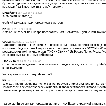
руци медзи муштерїями . Прето замодлїце пана Алєксандера Гавроша , вон 
бул керестурским погосцицельом а дакус лєпше зна терашнї карчмарски жив
подзековнї за Вашо пречитанє моїх текстох .
михайло с
01.06.2010 / 14:24:00
як мило пише автор)))
файний заклад, цілком погоджуюся з метром
KK
31.05.2010 / 20:06:00
А може ще колись пан Петре насолодить нам із статтею: 'Русинський Качмар'
сорри
31.05.2010 / 11:47:00
Нарешті! Приємно, коли любов до краю не підміняється примітивною, а час
політикою. Звідси в пана Петра і наше природне і споконвічне "РУСЬКИЙ", 
московськими політтехнологами "РУСИНСЬКИЙ". Як Руське Поле, Руська Мокр
Зрештою, руська віра і руський народ...
Людмила
31.05.2010 / 11:14:00
От зараз я пошкодувала, що відмовилась приєднатись до вашого гурту. Мабут
шнші враження.
Час переходити на прозу. Чи не так?
KK
31.05.2010 / 01:02:00
'але коли на стінах бачиш чорно-білі репродукції старих мадярських карток "
Tarackozbol" з вежею тересовської церкви й профілем пароха Віктора Желтва
, волів у цифрованому ярмі , то потрапляєш у закарпато-марамороську автент
І за це що Ви вмієти так передати цю 'автентику' Вашого краю у ці маленькі 