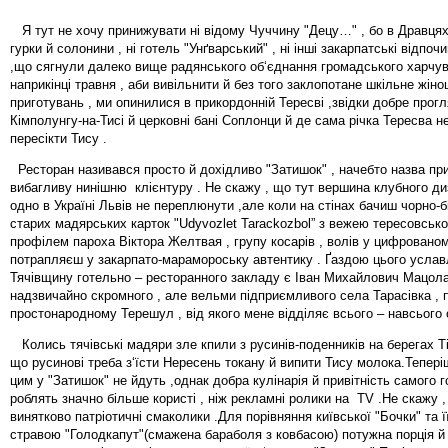
Я тут не хочу принижувати ні відому Чуччину "Децу…" , бо в Дравцях
гурки й солонини , ні готель "Унґварський" , ні інші закарпатські відпоч
,що сягнули далеко вище радянського об‘єднання громадського харчув
наприкінці травня , аби вивільнити й без того заклопотане шкільне жіно
приготувань , ми опинилися в прикордонній Тересві ,звідки добре про
Кімполунгу-на-Тисі й церковні бані Соплонци й де сама річка Тересва не
пересікти Тису .
Ресторан називався просто й дохідливо "Затишок" , начебто назва п
вибагливу нинішню клієнтуру . Не скажу , що тут вершина клубного ди
одно в Україні Львів не переплюнути ,але коли на стінах бачиш чорно-бі
старих мадярських карток "Udyvozlet Tarackozbol” з вежею тересовсько
профілем пароха Віктора Желтвая , групу косарів , волів у цифрованом
потрапляєш у закарпато-марамороську автентику . Ґаздою цього услав
Тячівщину готельно – ресторанного закладу є Іван Михайлович Мацол
надзвичайно скромного , але вельми підприємливого села Тарасівка , 
простонародному Терешул , від якого мене відділяє всього – навсього 
Колись тячівські мадяри зле кпили з русинів-поденників на берегах Ті
що русинові треба з‘їсти Нересень токану й випити Тису молока.Тепері
цим у "Затишок" не йдуть ,однак добра кулінарія й привітність самого 
роблять значно більше користі , ніж рекламні ролики на TV .Не скажу 
винятково патріотичні смаколики .Для порівняння київської "Бочки" та 
стравою "Голодкапут"(смажена бараболя з ковбасою) потужна порція 