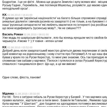
Бодроґом . І це не фіґлі . Можна ще додати Земплін і купу всяких міні - місцев
Руську Гадню , Ґерембель , яке поглинув Мішкольц ,розумієте ,що маємо єдин
неподільний орсаґ .
KK
02.06.2010 / 16:41:00
Я думаю що ми 'українські націоналісти' на багато більше спроможні справд
унікальні діалекти і звичаїв русинів на закарпатті (і не тільки, а на буковині і
наші 'русинські сепаратисти' які люблять хвалитися по інтернеті (на російські 
що вони кодификують 'русинську мову?...Чи не смішно???
Василь Роман
02.06.2010 / 08:01:00
Уже кеддь по шарішськи фігльовати , яло бы кониць-кунцьом чисто свойов б
чирькнути. А'може ? :) У говіня - иппен штим!
KK
02.06.2010 / 03:52:00
Добрий день коли закарпатський маестро ділиться двома перлинами зі свої
(цей коментар на ріднісенькому, і нову статтю про Петрівки!) А те що наш 
бував у краях по за Руски Керестур, то мені уже знакоме. Ось так пригадую 
споминав там забави у карчмох: 'Пилося і гулялося в селах Руський Керестур
співалося і танцювалося фест. Що-що, а це ми вміємо!
Одне слово, фієста, панове!
Мідянка
01.06.2010 / 20:32:00
For КК : Тото є сиґурне гибаль за Руски Керестур у Бачкей . У тих карчмох ш
правих калапох , картали ше а пили вино . Бавели їм Ґовльово , Якимово гу
була карчма " У Шантанї " , дзе ґаздиня на здогадованє потомкох висликова