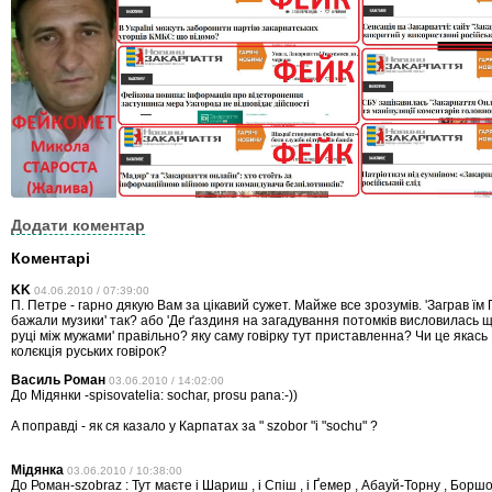
Додати коментар
Коментарі
KK
04.06.2010 / 07:39:00
П. Петре - гарно дякую Вам за цікавий сужет. Майже все зрозумів. 'Заграв їм 
бажали музики' так? або 'Де ґаздиня на загадування потомків висловилась щ
руці між мужами' правільно? яку саму говірку тут приставленна? Чи це якас
колєкція руських говірок?
Василь Роман
03.06.2010 / 14:02:00
До Мідянки -spisovatelia: sochar, prosu pana:-))
A поправді - як ся казало у Карпатах за " szobor "i "sochu" ?
Мідянка
03.06.2010 / 10:38:00
До Роман-szobraz : Тут маєте і Шариш , і Спіш , і Ґемер , Абауй-Торну , Боршо