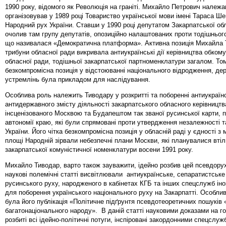
1990 року, відомого як Революція на граніті. Михайло Петрович належа
організовував у 1989 році Товариство української мови імені Тараса Ше
Народний рух України. Ставши у 1990 році депутатом Закарпатської обл
очолив там групу депутатів, опозиційно налаштованих проти тодішньо
що називалася «Демократична платформа». Активна позиція Михайла 
трибуни обласної ради викривала антиукраїнські дії керівництва обком
обласної ради, тодішньої закарпатської партноменклатури загалом. Том
безкомпромісна позиція у відстоюванні національного відродження, д
устремлінь була прикладом для наслідування.
Особлива роль належить Тиводару у розкритті та поборенні антиукраїн
антидержавного змісту діяльності закарпатського обласного керівництва
інсценізованого Москвою та Будапештом так званої русинської карти, п
автономії краю, які були спрямовані проти утвердження незалежності т
України. Його чітка безкомпромісна позиція у обласній раді у єдності з
площі Народній зірвали небезпечні плани Москви, які планувалися вті
закарпатської комуністичної номенклатури восени 1991 року.
Михайло Тиводар, варто також зауважити, ідейно розбив цей псевдорух
наукові полемічні статті висвітлювали антиукраїнське, сепаратистське
русинського руху, народженого в кабінетах КГБ та інших спецслужб ін
для поборення українського національного руху на Закарпатті. Особл
була його публікація «Політичне підґрунтя псевдотеоретичних пошуків 
багатонаціонального народу». В даній статті науковими доказами на г
розбиті всі ідейно-політичні потуги, інспіровані закордонними спецслуж