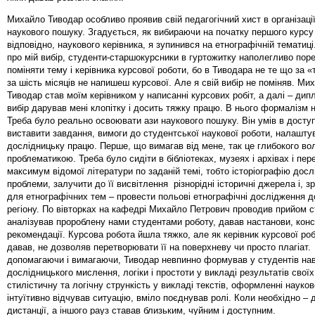
Михайло Тиводар особливо проявив свій педагогічний хист в організаці
наукового пошуку. Згадується, як вибираючи на початку першого курсу
відповідно, наукового керівника, я зупинився на етнографічній тематиц
про мій вибір, студенти-старшокурсники в гуртожитку наполегливо по
поміняти тему і керівника курсової роботи, бо в Тиводара не те що за 
за шість місяців не напишеш курсової. Але я свій вибір не поміняв. М
Тиводар став моїм керівником у написанні курсових робіт, а далі – дип
вибір дарував мені клопітку і досить тяжку працю. В нього формалізм 
Треба було реально освоювати ази наукового пошуку. Він умів в досту
виставити завдання, вимоги до студентської наукової роботи, налашту
дослідницьку працю. Перше, що вимагав від мене, так це глибокого во
проблематикою. Треба було сидіти в бібліотеках, музеях і архівах і пе
максимум відомої літератури по заданій темі, тобто історіографію дос
проблеми, залучити до її висвітлення різнорідні історичні джерела і, з
для етнографічних тем – провести польові етнографічні дослідження 
регіону. По вівторках на кафедрі Михайло Петрович проводив прийом с
аналізував пророблену нами студентами роботу, давав настанови, конс
рекомендації. Курсова робота йшла тяжко, але як керівник курсової ро
давав, не дозволяв перетворювати її на поверхневу чи просто плагіат
допомагаючи і вимагаючи, Тиводар невпинно формував у студентів на
дослідницького мислення, логіки і простоти у викладі результатів свої
стилістичну та логічну стрункість у викладі текстів, оформленні науков
інтуїтивно відчував ситуацію, вміло поєднував ролі. Коли необхідно –
дистанції, а іншого рауз ставав близьким, чуйним і доступним.