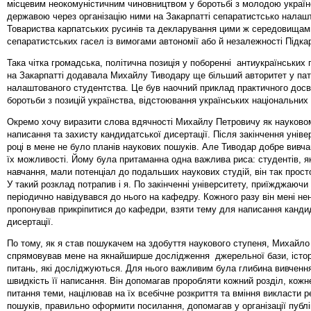
місцевим неокомуністичним чиновництвом у боротьбі з молодою украї
державою через організацію ними на Закарпатті сепаратистсько налаш
Товариства карпатських русинів та декларування цими ж середовищам
сепаратистських гасел із вимогами автономії або й незалежності Підка
Така чітка громадська, політична позиція у поборенні антиукраїнських 
на Закарпатті додавала Михайлу Тиводару ще більший авторитет у пат
налаштованого студентства. Це був наочний приклад практичного досв
боротьби з позицій українства, відстоювання українських національних 
Окремо хочу виразити слова вдячності Михайлу Петровичу як науковом
написання та захисту кандидатської дисертації. Після закінчення уніве
році в мене не було планів наукових пошуків. Але Тиводар добре вивчав
їх можливості. Йому була притаманна одна важлива риса: cтудентів, як
навчання, мали потенціал до подальших наукових студій, він так прост
У такий розклад потрапив і я. По закінченні університету, приїжджаючи
періодично навідувався до нього на кафедру. Кожного разу він мені не
пропонував прикріпитися до кафедри, взяти тему для написання канди
дисертації.
По тому, як я став пошукачем на здобуття наукового ступеня, Михайл
спрямовував мене на якнайширше дослідження джерельної бази, істор
питань, які досліджуються. Для нього важливим була глибина вивчення
швидкість її написання. Він допомагав проробляти кожний розділ, кожн
питання теми, націлював на їх всебічне розкриття та вміння викласти р
пошуків, правильно оформити посилання, допомагав у організації публі