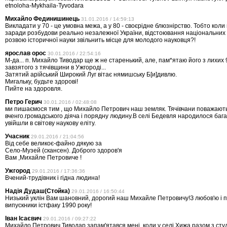
etnoloha-Mykhaila-Tyvodara
Михайло Фединишинець
31.01.2016 / 14:59:13
Викладати у 70 - це умовна межа, а у 80 - своєрідне блюзнірство. Тобто коли
заради розбудови реально незалежної України, відстоювання національних і
розвою історичної науки звільнить місце для молодого науковця?!
ярослав орос
30.01.2016 / 22:54:16
М-да... п. Михайло Тиводар ще ж не старенький, але, пам*ятаю його з лихих
завзятого з тячівщини в Ужгороді...
Затятий арійський Широкий Луг вітає нямишську Б[и]дивлю.
Мигальку, будьте здорові!
Пийте на здоровля.
Петро Герич
30.01.2016 / 02:48:08
ми пишаємося тим , що Михайло Петрович наш земляк. Тячівчани поважають
вченго.громадського діяча і порядну людину.В селі Бедевля народилося бага
увійшли в світову наукову еліту.
Учасник
29.01.2016 / 21:04:56
Від себе великоє-файно дякую за
Село-Музей (скансен). Доброго здоров'я
Вам ,Михайле Петровиче !
Ужгород
29.01.2016 / 17:36:36
Вчений-трудівник і гідна людина!
Надiя Дудаш(Стойка)
29.01.2016 / 16:50:44
Низький уклiн Вам шановний, дорогий наш Михайле Петровичу!З любов'ю i 
випускники iстфаку 1990 року!
Іван Ісаєвич
29.01.2016 / 09:27:22
Михайло Петрович Тиводар запам'ятався мені, коли у селі Хижа разом з сту