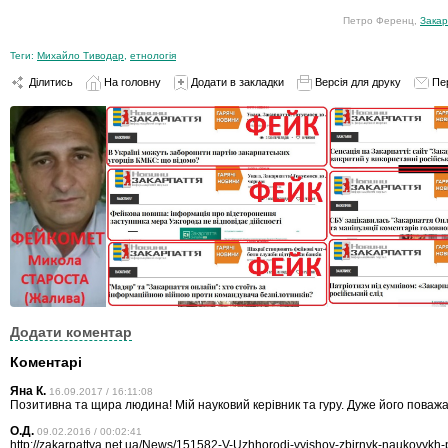
Петро Ференц,
Закар
Теги:
Михайло Тиводар
,
етнологія
Ділитись
На головну
Додати в закладки
Версія для друку
Пе
Додати коментар
Коментарі
Яна К.
16.09.2017 / 16:11:08
Позитивна та щира людина! Мій науковий керівник та гуру. Дуже його поваж
О.Д.
09.02.2016 / 00:02:41
http://zakarpattya.net.ua/News/151582-V-Uzhhorodi-vyishov-zbirnyk-naukovykh-