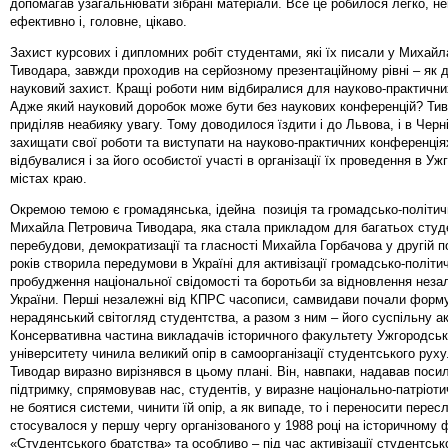
допомагав узагальнювати зібрані матеріали. Все це робилося легко, н
ефективно і, головне, цікаво.
Захист курсових і дипломних робіт студентами, які їх писали у Михай
Тиводара, завжди проходив на серйозному презентаційному рівні – як 
науковий захист. Кращі роботи ним відбиралися для науково-практични
Адже який науковий доробок може бути без наукових конференцій? Ти
приділяв неабияку увагу. Тому доводилося їздити і до Львова, і в Чернів
захищати свої роботи та виступати на науково-практичних конференціях
відбувалися і за його особистої участі в організації їх проведення в Уж
містах краю.
Окремою темою є громадянська, ідейна позиція та громадсько-політич
Михайла Петровича Тиводара, яка стала прикладом для багатьох студе
перебудови, демократизації та гласності Михайла Горбачова у другій п
років створила передумови в Україні для активізації громадсько-політи
пробудження національної свідомості та боротьби за відновлення неза
України. Перші незалежні від КПРС часописи, самвидави почали форм
нерадянський світогляд студентства, а разом з ним – його суспільну ак
Консервативна частина викладачів історичного факультету Ужгородсь
університету чинила великий опір в самоорганізації студентського рух
Тиводар виразно вирізнявся в цьому плані. Він, навпаки, надавав пос
підтримку, спрямовував нас, студентів, у виразне національно-патріоти
не боятися системи, чинити їй опір, а як випаде, то і переносити перес
стосувалося у першу чергу організованого у 1988 році на історичному 
«Студентського братства» та особливо – під час активізації студентськ