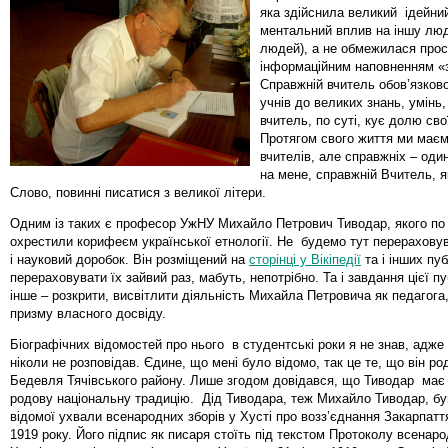
яка здійснила великий ідейний
ментальний вплив на іншу люд
людей), а не обмежилася прос
інформаційним наповненням «
Справжній вчитель обов’язково
учнів до великих знань, умінь,
вчитель, по суті, кує долю сво
Протягом свого життя ми маєм
вчителів, але справжніх – один
на мене, справжній Вчитель, я
Слово, повинні писатися з великої літери.
Одним із таких є професор УжНУ Михайло Петрович Тиводар, якого по
охрестили корифеєм української етнології. Не будемо тут перераховув
і науковий доробок. Він розміщений на
сторінці у Вікіпедії
та і інших пуб
перераховувати їх зайвий раз, мабуть, непотрібно. Та і завдання цієї пу
інше – розкрити, висвітлити діяльність Михайла Петровича як педагога,
призму власного досвіду.
Біографічних відомостей про нього в студентські роки я не знав, адже 
ніколи не розповідав. Єдине, що мені було відомо, так це те, що він ро
Бедевля Тячівського району. Лише згодом довідався, що Тиводар ма
родову національну традицію. Дід Тиводара, теж Михайло Тиводар, бу
відомої ухвали всенародних зборів у Хусті про возз’єднання Закарпатт
1919 року. Його підпис як писаря стоїть під текстом Протоколу всенаро