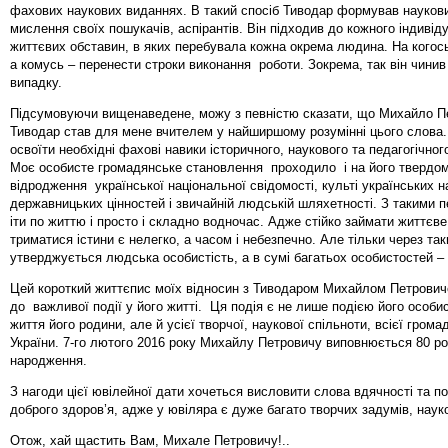
фахових наукових виданнях. В такий спосіб Тиводар формував наукови
мислення своїх пошукачів, аспірантів. Він підходив до кожного індивід
життєвих обставин, в яких перебувала кожна окрема людина. На когось
а комусь – перенести строки виконання роботи. Зокрема, так він чини
випадку.
Підсумовуючи вищенаведене, можу з певністю сказати, що Михайло П
Тиводар став для мене вчителем у найширшому розумінні цього слова.
освоїти необхідні фахові навики історичного, наукового та педагогічно
Моє особисте громадянське становлення проходило і на його твердом
відродження української національної свідомості, культі українських н
державницьких цінностей і звичайній людській шляхетності. З такими 
іти по життю і просто і складно водночас. Адже стійко займати життєве
триматися істини є нелегко, а часом і небезпечно. Але тільки через та
утверджується людська особистість, а в сумі багатьох особистостей – 
Цей короткий життєпис моїх відносин з Тиводаром Михайлом Петрови
до важливої події у його житті. Ця подія є не лише подією його особи
життя його родини, але й усієї творчої, наукової спільноти, всієї грома
України. 7-го лютого 2016 року Михайлу Петровичу виповнюється 80 рок
народження.
З нагоди цієї ювілейної дати хочеться висловити слова вдячності та п
доброго здоров’я, адже у ювіляра є дуже багато творчих задумів, науко
Отож, хай щастить Вам, Михале Петровичу!..