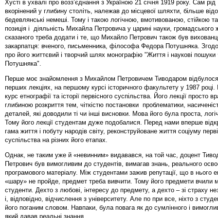
Хусті в ухвалі про возз’єднання з Україною 21 січня 1919 року. Сам рід
вкорінений у глибину століть, належав до місцевої шляхти, більше відо
бедевлянські немеші. Тому і такою логічною, вмотивованою, стійкою т
позиція і діяльність Михайла Петровича у царині науки, громадського 
сказаного треба додати і те, що Михайло Петрович також був вихован
закарпатця: вченого, письменника, філософа Федора Потушняка. Згод
про його життєвий і творчий шлях монографію "Життя і наукові пошуки
Потушняка".
Перше моє знайомлення з Михайлом Петровичем Тиводаром відбулося 
перших лекціях, на першому курсі історичного факультету у 1987 році. 
курс етнографії та історії первісного суспільства. Його лекції просто в
глибиною розкриття тем, чіткістю постановки проблематики, насиченіс
деталей, які доводили ті чи інші висновки. Мова його була проста, логіч
Тому його лекції студентам дуже подобалися. Перед нами вперше відк
гама життя і побуту народів світу, реконструйоване життя соціуму перв
суспільства на різних його етапах.
Однак, не таким уже й «невинним» видавався, на той час, доцент Тив
Петрович був вимогливим до студентів, вимагав знань, реального осв
програмового матеріалу. Між студентами зажив репутації, що в нього 
«шару» не пройде, предмет треба вивчити. Тому його предмети вчили 
студенти. Дехто з любові, інтересу до предмету, а дехто – зі страху н
і, відповідно, відчислення з університету. Але по при все, ніхто з студе
його поганим словом. Навпаки, була повага як до сумлінного і вимогли
який давав реальні знання.