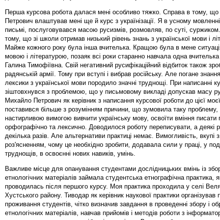
Перша курсова робота далася мені особливо тяжко. Справа в тому, щ
Петрович влаштував мені ще й курс з українізації. Я в усному мовленні
письмі, послуговувався масою русизмів, розмовляв, по суті, суржиком
тому, що зі школи отримав низький рівень знань з української мови і лі
Майже кожного року була інша вчителька. Кращою була в мене ситуаці
мовою і літературою, позаяк всі роки старанно навчала одна вчительк
Галина Тимофіївна. Свій негативний русифікаційний відбиток також зр
радянській армії. Тому при вступі і вибрав російську. Але погане знання
лексики з української мови породило значні труднощі. При написанні к
зіштовхнувся з проблемою, що у письмовому викладі допускав масу р
Михайло Петрович як керівник з написання курсової роботи до цієї моє
поставився більше з розумінням причини, що зумовила таку проблему, 
настирливою вимогою вивчити українську мову, освоїти вміння писати 
орфографічно та лексично. Доводилося роботу переписувати, а деякі р
декілька разів. Але альтернативи практиці немає. Вимогливість, вкупі 
роз'ясненням, чому це необхідно зробити, додавала сили у праці, у по
труднощів, в освоєнні нових навиків, умінь.
Важливе місце для опанування студентами дослідницьких вмінь із збо
етнологічних матеріалів займала студентська етнографічна практика, я
проводилась після першого курсу. Моя практика проходила у селі Вел
Хустського району. Тиводар як керівник наукової практики організував п
проживання студентів, чітко визначив завдання в проведенні збору і о
етнологічних матеріалів, навчав прийомів і методів роботи з інформато