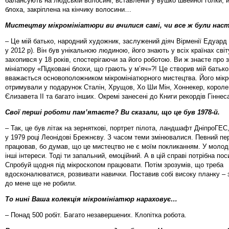
балансують на людській волосині, вставленій у вушко швейної голки, й
блоха, закріплена на кінчику волосини…
Мистецтву мікромініатюри ви вчилися самі, чи все ж були нас
– Це мій батько, народний художник, заслужений діяч Вір­менії Едуард
у 2012 р). Він був унікальною людиною, його знають у всіх країнах сві
захопився у 18 років, спостерігаючи за його роботою. Ви ж знаєте про 
мініатюру «Підковані блохи, що грають у м’яч»?! Це створив мій батько
вважається основоположником мікромініатюрного мистецтва. Його мік
отримували у подарунок Сталін, Хрущов, Хо Ши Мін, Хоннекер, короле
Єлизавета II та багато інших. Окремі занесені до Книги рекордів Гіннес
Свої перші роботи пам’ятаєте? Ви сказали, що це був 1978-й.
– Так, це був літак на зерняткові, портрет пілота, ландшафт ДніпроГЕС
у 1979 році Леонідові Брежнєву. З часом теми змінювалися. Певний пер
працював, бо думав, що це мистецтво не є моїм покликанням. У молоді
інші інтереси. Тоді ти запальний, емоційний. А в цій справі потрібна по
Спробуй щодня під мікроскопом працювати. Потім зрозумів, що треба
вдосконалюватися, розвивати навички. Поставив собі високу планку – з
до мене ще не робили.
То нині Ваша колекція мікромініатюр нараховує…
– Понад 500 робіт. Багато незавершених. Клопітка робота.