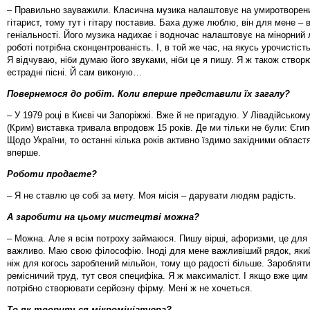
– Правильно зауважили. Класична музика налаштовує на умиротворен
гітарист, тому тут і гітару поставив. Баха дуже люблю, він для мене –
геніальності. Його музика надихає і водночас налаштовує на мінорний 
роботі потрібна сконцентрованість. І, в той же час, на якусь урочистість 
Я відчуваю, ніби думаю його звуками, ніби це я пишу. Я ж також створ
естрадні пісні. Й сам виконую…
Повернемося до робіт. Коли вперше представили їх загалу?
– У 1979 році в Києві чи Запоріжжі. Вже й не пригадую. У Лівадійському
(Крим) виставка тривала впродовж 15 років. Де ми тільки не були: Єгип
Щодо України, то останні кілька років активно їздимо західними област
вперше.
Роботи продаєте?
– Я не ставлю це собі за мету. Моя місія – дарувати людям радість.
А заробити на цьому мистецтві можна?
– Можна. Але я всім потроху займаюся. Пишу вірші, афоризми, це для
важливо. Маю свою філософію. Іноді для мене важливіший рядок, яки
ніж для когось зароблений мільйон, тому що радості більше. Заробляти
ремісничий труд, тут своя специфіка. Я ж максималіст. І якщо вже цим
потрібно створювати серйозну фірму. Мені ж не хочеться.
То як твориться мікромініатюра?