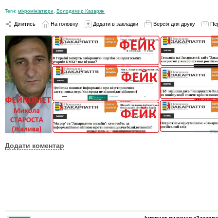
Теги:
мікромініатюри
,
Володимир Казарян
Ділитись
На головну
Додати в закладки
Версія для друку
Пе
Додати коментар