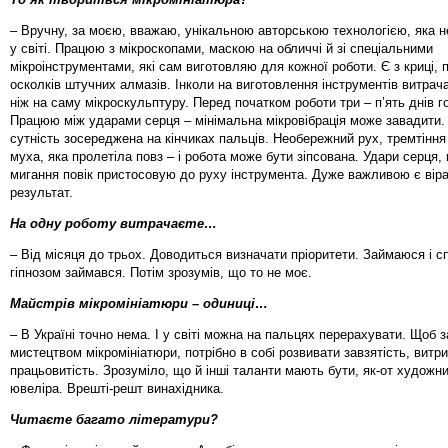
– Вручну, за моєю, вважаю, унікальною авторською технологією, яка н
у світі. Працюю з мікроскопами, маскою на обличчі й зі спеціальними
мікроінструментами, які сам виготовляю для кожної роботи. Є з криці, 
осколків штучних алмазів. Інколи на виготовлення інструментів витрач
ніж на саму мікроскульптуру. Перед початком роботи три – п’ять днів 
Працюю між ударами серця – мінімальна мікровібрація може завадити.
сутність зосереджена на кінчиках пальців. Необережний рух, тремтіння 
муха, яка пролетіла повз – і робота може бути зіпсована. Удари серця,
мигання повік пристосовую до руху інструмента. Дуже важливою є віра
результат.
На одну роботу витрачаєте…
– Від місяця до трьох. Доводиться визначати пріоритети. Займаюся і с
гіпнозом займався. Потім зрозумів, що то не моє.
Майстрів мікромініатюри – одиниці…
– В Україні точно нема. І у світі можна на пальцях перерахувати. Щоб 
мистецтвом мікромініатюри, потрібно в собі розвивати завзятість, витри
працьовитість. Зрозуміло, що й інші таланти мають бути, як-от художни
ювеліра. Врешті-решт винахідника.
Читаєте багато літератури?