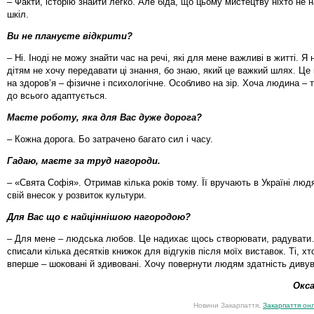
– Факти, історію знайти легко. Але біда, що цьому мистецтву ніхто не 
шкіл.
Ви не плануєте відкрити?
– Ні. Іноді не можу знайти час на речі, які для мене важливі в житті. Я
дітям не хочу передавати ці знання, бо знаю, який це важкий шлях. Ц
на здоров’я – фізичне і психологічне. Особливо на зір. Хоча людина – т
до всього адаптується.
Маєте роботу, яка для Вас дуже дорога?
– Кожна дорога. Бо затрачено багато сил і часу.
Гадаю, маєте за труд нагороди.
– «Свята Софія». Отримав кілька років тому. Її вручають в Україні люд
свій внесок у розвиток культури.
Для Вас що є найціннішою нагородою?
– Для мене – людська любов. Це надихає щось створювати, радувати
списали кілька десятків книжок для відгуків після моїх виставок. Ті, хт
вперше – шоковані й здивовані. Хочу повернути людям здатність дивув
Окс
Новини Закарпаття,
Закарпаття он