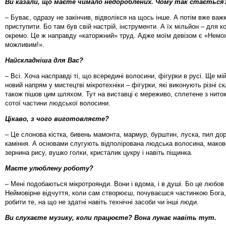
Ви казали, що маєте чимало недороблених. Чому так стається
– Буває, одразу не закінчив, відволікся на щось інше. А потім вже важ
приступити. Бо там був свій настрій, інструменти. А їх мільйон – для к
окремо. Це ж направду «каторжний» труд. Адже моїм девізом є «Немо
можливим!».
Найскладніша для Вас?
– Всі. Хоча насправді ті, що всередині волосини, фігурки в русі. Ще мі
новий напрям у мистецтві мікротехніки – фігурки, які виконують різні ск
також пішов цим шляхом. Тут на виставці є мереживо, сплетене з ниток
сотої частини людської волосини.
Цікаво, з чого виготовляєте?
– Це слонова кістка, бивень мамонта, мармур, бурштин, луска, пил дор
каміння. А основами слугують відполірована людська волосина, маков
зернина рису, вушко голки, кристалик цукру і навіть піщинка.
Маєте улюблену роботу?
– Мені подобаються мікротроянди. Вони і вдома, і в душі. Бо це любов 
Неймовірне відчуття, коли сам створюєш, почуваєшся частинкою Бога
робити те, на що не здатні навіть технічні засоби чи інші люди.
Ви слухаєте музику, коли працюєте? Вона лунає навіть тут.