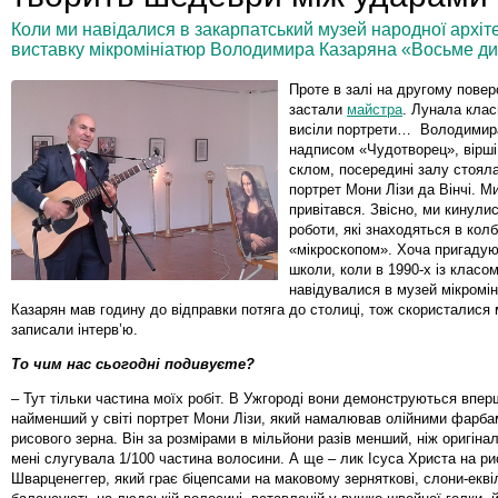
Коли ми навідалися в закарпатський музей народної архіте
виставку мікромініатюр Володимира Казаряна «Восьме див
Проте в залі на другому повер
застали
майстра
. Лунала клас
висіли портрети… Володимира
надписом «Чудотворец», вірші
склом, посередині залу стояла 
портрет Мони Лізи да Вінчі. М
привітався. Звісно, ми кинули
роботи, які знаходяться в колб
«мікроскопом». Хоча пригадую
школи, коли в 1990-х із класом
навідувалися в музей мікромін
Казарян мав годину до відправки потяга до столиці, тож скористалися
записали інтерв’ю.
То чим нас сьогодні подивуєте?
– Тут тільки частина моїх робіт. В Ужгороді вони демонструються впер
найменший у світі портрет Мони Лізи, який намалював олійними фарбам
рисового зерна. Він за розмірами в мільйони разів менший, ніж оригіна
мені слугувала 1/100 частина волосини. А ще – лик Ісуса Христа на ри
Шварценеггер, який грає біцепсами на маковому зерняткові, слони-екві