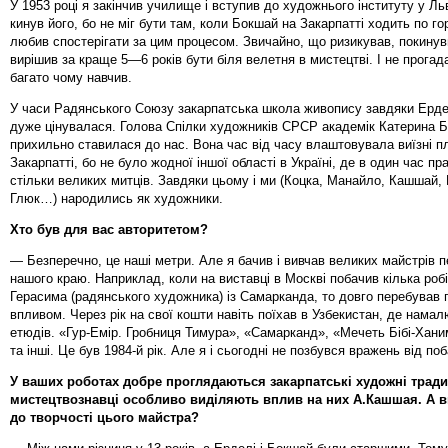
У 1953 році я закінчив училище і вступив до художнього інституту у Ль
кинув його, бо не міг бути там, коли Бокшай на Закарпатті ходить по го
любив спостерігати за цим процесом. Звичайно, що ризикував, покинув
вирішив за краще 5—6 років бути біля велетня в мистецтві. І не прогад
багато чому навчив.
У часи Радянського Союзу закарпатська школа живопису завдяки Ерд
дуже цінувалася. Голова Спілки художників СРСР академік Катерина 
прихильно ставилася до нас. Вона час від часу влаштовувала виїзні п
Закарпатті, бо не було жодної іншої області в Україні, де в один час п
стільки великих митців. Завдяки цьому і ми (Коцка, Манайло, Кашшай,
Глюк…) народились як художники.
Хто був для вас авторитетом?
— Безперечно, це наші метри. Але я бачив і вивчав великих майстрів 
нашого краю. Наприклад, коли на виставці в Москві побачив кілька робі
Герасима (радянського художника) із Самарканда, то довго перебував п
впливом. Через рік на свої кошти навіть поїхав в Узбекистан, де нама
етюдів. «Гур-Емір. Гробниця Тимура», «Самарканд», «Мечеть Бібі-Хан
та інші. Це був 1984-й рік. Але я і сьогодні не позбувся вражень від поб
У ваших роботах добре проглядаються закарпатські художні традиц
мистецтвознавці особливо виділяють вплив на них А.Кашшая. А в
до творчості цього майстра?