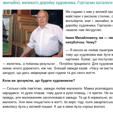
звичайно, великого доробку художника. Гортаємо каталоги
Ми сидимо з ним у великій про
майстерні з високою стелею, 
мольбертів, книг і, звичайно, 
доробку художника. Гортаємо к
чашкою чаю бесідуємо.
Іване Михайловичу, ви — л
непублічна. Чому?
— Я ніколи не любив панегірик
тому що художника має бути в
картинах. Буває, що послуха
— велетень, а побачиш результат… Потрібно працювати. Для художник
немає нічого дорожчого, ніж час. Бокшай завжди казав: «Часу не виста
шкодую, що десь змарнував цінні години та дні свого життя.
Коли ви зрозуміли, що будете художником?
— Скільки себе пам’ятаю, завжди любив малювати. Мамка розповідал
народився, то дуже плакав, тому дали в руки олівець, і я притих. Не зн
правда, але малюванням захоплювався завжди. Та це й нормально, всі
малюють. Але мені пощастило в житті, бо виріс тоді, коли закарпатськ
живопису була у великій пошані. А ще в мене були хороші вчителі.