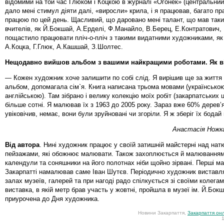
відомими на той час Глюком і Коцкою в журналі «Огонек» (центральний 
дало мені стимул діяти далі, «виросли» крила, і я працював, багато пр
працюю по цей день. Щасливий, що даровано мені талант, що мав так
вчителів, як Й.Бокшай, А.Ерделі, Ф.Манайло, В.Берец, Е.Контратович, 
пощастило працювати пліч-о-пліч з такими видатними художниками, як
А.Коцка, Г.Глюк, А.Кашшай, З.Шолтес.
Нещодавно вийшов альбом з вашими найкращими роботами. Як в
— Кожен художник хоче залишити по собі слід. Я вирішив ще за життя
альбом, допомагала сім`я. Книга написана трьома мовами (українською
англійською). Там зібрано і велику колекцію моїх робіт (закарпатських 
більше сотні. Я малював їх з 1963 до 2005 року. Зараз вже 60% дерев’я
увіковічив, немає, вони були зруйновані чи згоріли. Я ж зберіг їх бода
Анастасія Ножк
Від автора
. Нині художник працює у своїй затишній майстерні над на
пейзажами, які обожнює малювати. Також захоплюється й малюванням к
календули та соняшники на його полотнах ніби щойно зірвані. Перші ма
Закарпатті намалював саме Іван Шутєв. Періодично художник виставля
залах музеїв, галерей та при нагоді радо спілкується зі своїми колега
виставка, в якій метр брав участь у жовтні, пройшла в музеї ім. Й.Бокш
приурочена до Дня художника.
Новини Закарпаття,
Закарпаття он