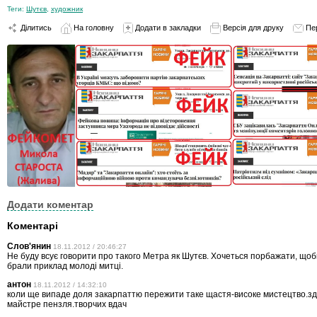
Теги:
Шутєв
,
художник
Ділитись
На головну
Додати в закладки
Версія для друку
Пе
Додати коментар
Коментарі
Слов'янин
18.11.2012 / 20:46:27
Не буду всує говорити про такого Метра як Шутєв. Хочеться порбажати, щоби
брали приклад молоді митці.
антон
18.11.2012 / 14:32:10
коли ще випаде доля закарпаттю пережити таке щастя-високе мистецтво.з
майстре пензля.творчих вдач