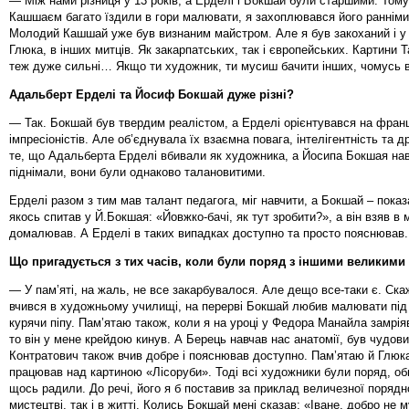
— Між нами різниця у 13 років, а Ерделі і Бокшай були старшими. Тому
Кашшаєм багато їздили в гори малювати, я захоплювався його ранніми
Молодий Кашшай уже був визнаним майстром. Але я був закоханий і у 
Глюка, в інших митців. Як закарпатських, так і європейських. Картини
теж дуже сильні… Якщо ти художник, ти мусиш бачити інших, чомусь в
Адальберт Ерделі та Йосиф Бокшай дуже різні?
— Так. Бокшай був твердим реалістом, а Ерделі орієнтувався на фран
імпресіоністів. Але об’єднувала їх взаємна повага, інтелігентність та 
те, що Адальберта Ерделі вбивали як художника, а Йосипа Бокшая на
піднімали, вони були однаково талановитими.
Ерделі разом з тим мав талант педагога, міг навчити, а Бокшай – показ
якось спитав у Й.Бокшая: «Йовжко-бачі, як тут зробити?», а він взяв в 
домалював. А Ерделі в таких випадках доступно та просто пояснював.
Що пригадується з тих часів, коли були поряд з іншими великим
— У пам’яті, на жаль, не все закарбувалося. Але дещо все-таки є. Ска
вчився в художньому училищі, на перерві Бокшай любив малювати під
курячи піпу. Пам’ятаю також, коли я на уроці у Федора Манайла замріяв
то він у мене крейдою кинув. А Берець навчав нас анатомії, був чудов
Контратович також вчив добре і пояснював доступно. Пам’ятаю й Глюка
працював над картиною «Лісоруби». Тоді всі художники були поряд, о
щось радили. До речі, його я б поставив за приклад величезної порядно
мистецтві, так і в житті. Колись Бокшай мені сказав: «Іване, добро не