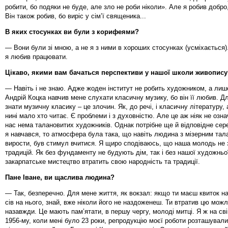
робити, бо подяки не буде, але зло не роби ніколи». Але я робив добро
Він також робив, бо виріс у сім’ї священика...
В яких стосунках ви були з корифеями?
— Вони були зі мною, а не я з ними в хороших стосунках (усміхається)
я любив працювати.
Цікаво, якими вам бачаться перспективи у нашої школи живопису
— Навіть і не знаю. Адже жоден інститут не робить художником, а лише
Андрій Коцка навчив мене слухати класичну музику, бо він її любив. Д
знати музичну класику – це злочин. Як, до речі, і класичну літературу, а
нині мало хто читає. Є проблеми і з духовністю. Але це аж ніяк не озн
нас нема талановитих художників. Однак потрібне ще й відповідне се
я навчався, то атмосфера була така, що навіть людина з мізерним та
вирости, був стимул вчитися. Я щиро сподіваюсь, що наша молодь не
традицій. Як без фундаменту не будують дім, так і без нашої художньо
закарпатське мистецтво втратить свою народність та традиції.
Пане Іване, ви щаслива людина?
— Так, безперечно. Для мене життя, як вокзал: якщо ти маєш квиток на
сів на нього, знай, вже ніколи його не наздоженеш. Ти втратив цю можл
назавжди. Це мають пам’ятати, в першу чергу, молоді митці. Я ж на свій
1956-му, коли мені було 23 роки, репродукцію моєї роботи розташували