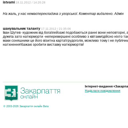
istvami
18.11.2012 / 14:20:28
На жаль, у нас немаєперекладача з угорської. Коментар видалено. Адмін
шанувальник таланту
17.11.2012 / 21:35:06
Іван Шутев -художник від бога\пейзажі подобаються ранні вони неповторні, а 
дуже\а зато натюрморти -неперевершені особливо з квітами\дійсно ніхто т
маки соняшники це його візитна карта\трудоголік, можливо тому і не публічний
натхнення!бажаю зробити виставку натюрмортів!
Інтернет-видання «Закарпа
Надіслати повідомлення
© 2003-2026 Закарпаття онлайн Beta