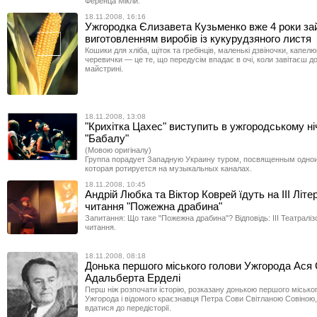
Ференца Мікли.
18.11.2008, 16:16
Ужгородка Єлизавета Кузьменко вже 4 роки за
виготовленням виробів із кукурудзяного листя
Кошики для хліба, щіток та гребінців, маленькі дзвіночки, капел
черевички — це те, що передусім впадає в очі, коли завітаєш д
майстрині.
18.11.2008, 13:08
"Крихітка Цахес" виступить в ужгородському ні
"Бабалу"
(Мовою оригіналу)
Группа порадует Западную Украину туром, посвященным одно
которая ротируется на музыкальных каналах.
18.11.2008, 10:45
Андрій Любка та Віктор Коврей їдуть на ІІІ Літе
читання "Пожежна драбина"
Запитання: Що таке "Пожежна драбина"? Відповідь: ІІІ Театралізо
читання.
18.11.2008, 08:18
Донька першого міського голови Ужгорода Ася
Адальберта Ерделі
Перш ніж розпочати історію, розказану донькою першого місько
Ужгорода і відомого краєзнавця Петра Сови Світланою Совіною, 
вдатися до передісторії.