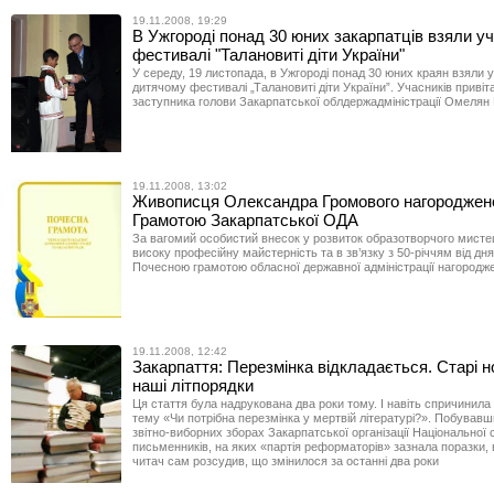
19.11.2008, 19:29
В Ужгороді понад 30 юних закарпатців взяли уч
фестивалі "Талановиті діти України"
У середу, 19 листопада, в Ужгороді понад 30 юних краян взяли 
дитячому фестивалі „Талановиті діти України”. Учасників привіта
заступника голови Закарпатської облдержадміністрації Омелян
19.11.2008, 13:02
Живописця Олександра Громового нагороджен
Грамотою Закарпатської ОДА
За вагомий особистий внесок у розвиток образотворчого мистец
високу професійну майстерність та в зв’язку з 50-річчям від д
Почесною грамотою обласної державної адміністрації нагородж
19.11.2008, 12:42
Закарпаття: Перезмінка відкладається. Старі н
наші літпорядки
Ця стаття була надрукована два роки тому. І навіть спричинила
тему «Чи потрібна перезмінка у мертвій літературі?». Побував
звітно-виборних зборах Закарпатської організації Національної 
письменників, на яких «партія реформаторів» зазнала поразки, 
читач сам розсудив, що змінилося за останні два роки