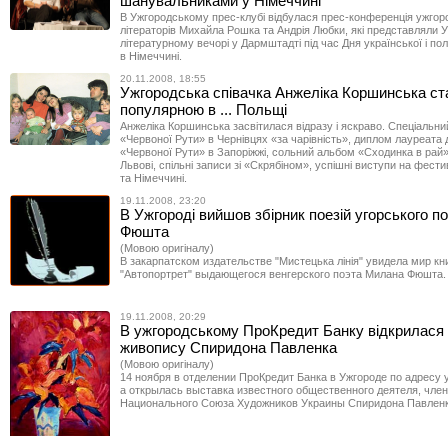
шанувальниками у Німеччині
В Ужгородському прес-клубі відбулася прес-конференція ужгор
літераторів Михайла Рошка та Андрія Любки, які представляли У
літературному вечорі у Дармштадті під час Дня української і по
в Німеччині.
20.11.2008, 18:55
Ужгородська співачка Анжеліка Коршинська ст
популярною в ... Польщі
Анжеліка Коршинська засвітилася відразу і яскраво. Спеціальни
«Червоної Рути» в Чернівцях «за чарівність», диплом лауреата 
«Червоної Рути» в Запоріжжі, сольний альбом «Сходинка в рай»
Львові, спільні записи зі «Скрябіном», успішні виступи на фест
та Німеччині.
19.11.2008, 23:20
В Ужгороді вийшов збірник поезій угорського п
Фюшта
(Мовою оригіналу)
В закарпатском издательстве "Мистецька лінія" увидела мир кн
"Автопортрет" выдающегося венгерского поэта Милана Фюшта.
19.11.2008, 20:29
В ужгородському ПроКредит Банку відкрилася
живопису Спиридона Павленка
(Мовою оригіналу)
14 ноября в отделении ПроКредит Банка в Ужгороде по адресу 
а открылась выставка известного общественного деятеля, чле
Национального Союза Художников Украины Спиридона Павленк