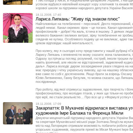
7 листопада у Києві, в Національній філармонії України, з нагоди 
успіхом відбувся ювілейний концерт хору хлопчиків та юнаків М
хорової школи за підтримки народного депутата України Василя
18.11.2008, 17:40
Лариса Липкань: "Живу під знаком плюс"
Найголовніше на телебаченні – персоналії. Дехто переконаний,
людей немає. Канал окремих зірок – це погано. Канал одномані
професіоналів – добре! На жаль, істина в іншому. З деяких людей
великого бажання і великих витрат, зірку телебачення не зробиш
глядачів не купиш. Особливого подиву це не викликає, адже так
цілком відповідає нашій ментальності.
Про колегу, яку я сьогодні хочу представити у нашій рубриці «Гі
Ларису Липкань з впевненістю можу сказати: вона талановита, і 
Одразу зустрічаєш погляд: розумний, гострий, інколи трошки лу
навіть іронічний, але ніколи не відсторонений, задивлений куди
даль». Лариса володіє даром зосередження уваги глядача на н
має природну і чітку українську вимову, що на нашому обласно
вже саме по собі є досягненням. Якщо брати за взірець Оксану
Юлію Литвиненко, Ганну Безулик, то можна сказати, що Липкань 
послідовниця.
Про роботу, від якої отримуєш задоволення, про творчість і бізне
професіоналізму, про молодих птахів, у яких ще тільки-но проби
про мрії, які стали реальністю… Про все це у «Формулі успіху»
18.11.2008, 17:09
Закарпаття: В Мукачеві відкрилася виставка у
художників Імре Балажа та Ференца Мікли
Дякуючи меценатській підтримці народного депутата України В
та секретаря Мукачівської міської ради Золтана Ленд’єла мукачів
міста над Латорицею отримали можливість побачити роботи дво
угорських художників, лауреатів премії ім.Міхая Мункачі Імре Б