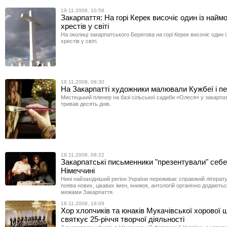
19.11.2008, 10:58
Закарпаття: На горі Керек височіє один із найм
хрестів у світі
На околиці закарпатського Берегова на горі Керек височіє один 
хрестів у світі.
19.11.2008, 08:30
На Закарпатті художники малювали Кужбеї і п
Мистецький пленер на базі сільської садиби «Олеся» у закарпат
тривав десять днів.
19.11.2008, 08:22
Закарпатські письменники "презентували" себе
Німеччині
Нині найзахідніший регіон України переживає справжній літерат
поява нових, цікавих імен, книжок, антологій органічно додаютьс
межами Закарпаття.
18.11.2008, 18:09
Хор хлопчиків та юнаків Мукачівської хорової 
святкує 25-річчя творчої діяльності