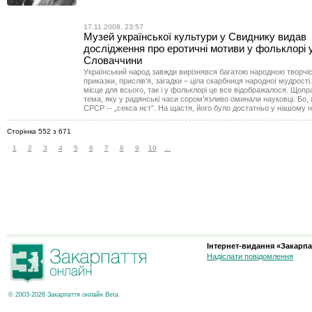
17.11.2008, 23:57
Музей української культури у Свиднику видав
дослідження про еротичні мотиви у фольклорі у
Словаччини
Український народ завжди вирізнявся багатою народною творчіст
приказки, прислів’я, загадки – ціла скарбниця народної мудрості. 
місце для всього, так і у фольклорі це все відображалося. Щопр
тема, яку у радянські часи сором’язливо оминали науковці. Бо, 
СРСР -- „секса нєт”. На щастя, його було достатньо у нашому н
Сторінка 552 з 671
1
2
3
4
5
6
7
8
9
10
...
Інтернет-видання «Закарпа
Надіслати повідомлення
© 2003-2026 Закарпаття онлайн Beta