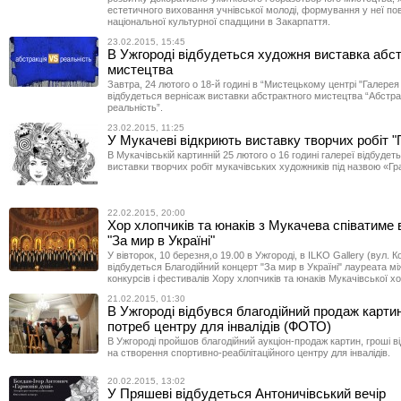
естетичного виховання учнівської молоді, формування у неї по
національної культурної спадщини в Закарпаття.
23.02.2015, 15:45
В Ужгороді відбудеться художня виставка абс
мистецтва
Завтра, 24 лютого о 18-й годині в “Мистецькому центрі "Галерея
відбудеться вернісаж виставки абстрактного мистецтва “Абстра
реальність”.
23.02.2015, 11:25
У Мукачеві відкриють виставку творчих робіт "
В Мукачівській картинній 25 лютого о 16 годині галереї відбудет
виставки творчих робіт мукачівських художників під назвою «Гр
22.02.2015, 20:00
Хор хлопчиків та юнаків з Мукачева співатиме 
"За мир в Україні"
У вівторок, 10 березня,о 19.00 в Ужгороді, в ILKO Gallery (вул. 
відбудеться Благодійний концерт "За мир в Україні" лауреата м
конкурсів і фестивалів Хору хлопчиків та юнаків Мукачівської х
21.02.2015, 01:30
В Ужгороді відбувся благодійний продаж карти
потреб центру для інвалідів (ФОТО)
В Ужгороді пройшов благодійний аукціон-продаж картин, гроші ві
на створення спортивно-реабілітаційного центру для інвалідів.
20.02.2015, 13:02
У Пряшеві відбудеться Антоничівський вечір