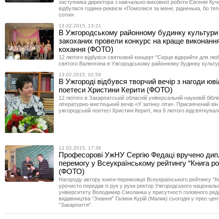
заступника директора з навчально-виховної роботи Євгенія Куч
відбулася година-реквієм «Помолися за мене, рідненька, бо теп
сотні».
13.02.2015, 13:21
В Ужгородському районному будинку культури
закоханих провели конкурс на краще виконання 
кохання (ФОТО)
12 лютого відбувся святковий концерт "Серця відкрийте для люб
святого Валентина в Ужгородському районному будинку культу
13.02.2015, 02:58
В Ужгороді відбувся творчий вечір з нагоди юв
поетеси Христини Керити (ФОТО)
12 лютого в Закарпатській обласній універсальній науковій біблі
літературно-мистецький вечір «У затінку літа». Присвячений він
ужгородській поетесі Христині Кериті, яка 6 лютого відсвяткувал
12.02.2015, 17:38
Професорові УжНУ Сергію Федаці вручено дип
перемогу у Всеукраїнському рейтингу “Книга ро
(ФОТО)
Нагороду автору книги-переможця Всеукраїнського рейтингу “Кн
урочисто передав із рук у руки ректор Ужгородського національ
університету Володимир Смоланка у присутності головного ред
видавництва “Знання” Галини Курій (Малик) сьогодні у прес-цен
“Закарпаття”.