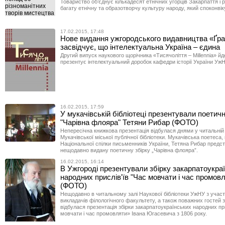
Товариство об’єднує кількадесят етнічних угорців Закарпаття і 
багату етнічну та образотворчу культуру народу, який споконвік
17.02.2015, 17:48
Нове видання ужгородського видавництва «Ґр
засвідчує, що інтелектуальна Україна – єдина
Другий випуск наукового щорічника «Тисячоліття – Millennia» йд
презентує інтелектуальний доробок кафедри історії України УжН
16.02.2015, 17:59
У мукачівській бібліотеці презентували поетичн
"Чарівна флояра" Тетяни Рибар (ФОТО)
Непересічна книжкова презентація відбулася днями у читальній 
Мукачівської міської публічної бібліотеки. Мукачівська поетеса,
Національної спілки письменників України, Тетяна Рибар предст
нещодавно видану поетичну збірку „Чарівна флояра”.
16.02.2015, 16:14
В Ужгороді презентували збірку закарпатоукра
народних прислів'їв "Час мовчати і час промов
(ФОТО)
Нещодавно в читальному залі Наукової бібліотеки УжНУ з участю
викладачів філологічного факультету, а також поважних гостей 
відбулася презентація збірки закарпатоукраїнських народних пр
мовчати і час промовляти» Івана Югасевича з 1806 року.