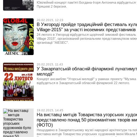
Ювілейний концерт пам'яті Богдана-Ігоря Антонича відбудеться
Пряшеві 2 березня.
20.02.2015, 12:23
В Ужгороді пройде традиційний фестиваль куль
Village-2015" за участі іноземних представників
24 лютого в Ужгороді відбудеться щорічний зимовий фестиваль 
Village 2015”, організований регіональним представництвом між
організації "AIESEC".
20.02.2015, 11:43
У Закарпатській обласній філармонії лунатимут
мелодії"
Концерт ансамблю "Угорські мелодії" у рамках проекту "Музика 
відбудеться в Закарпатській обласній філармонії 22 лютого.
19.02.2015, 14:45
На виставці митців Товариства угорських худо
представлено понад 50 різноманітних творів м
(ФОТО)
Нещодавно в Закарпатському музеї народної архітектури та по
виставка митців Товариства угорських художників імені Міхала 