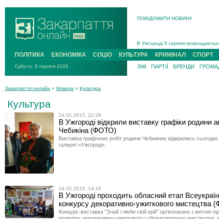
ПОВІДОМИТИ НОВИНУ
Інструктора районного ТЦК на Зак
В Ужгороді попрощаються із полег
В Ужгороді 5 серпня попрощаються
Підтвердили загибель захисника і
ПОЛІТИКА
ЕКОНОМІКА
СОЦІО
КУЛЬТУРА
КРИМІНАЛ
СПОРТ
На війні з рф поліг військовий з 
Субота, 8 серпня 2026
ЗМІ
ПАРТІЇ
БРЕНДИ
ГРОМАД
На Хустщині внаслідок ДТП за уча
Інструктора районного ТЦК на Зак
Закарпаття онлайн
»
Новини
»
Культура
Культура
24.02.2015, 22:39
В Ужгороді відкрили виставку графіки родини а
Чебикіна (ФОТО)
Виставка графічних робіт родини Чебикіних відкрилась сьогодні,
галереї «Ужгород».
24.02.2015, 14:19
В Ужгороді проходить обласний етап Всеукраїн
конкурсу декоративно-ужиткового мистецтва 
Конкурс-виставка "Знай і люби свій крй" оргінізована з метою пі
розвитку декоративно-ужиткового і образотворчого мистецтва, 