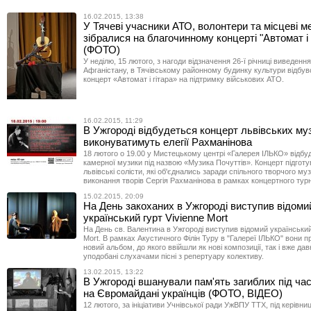
16.02.2015, 13:38
У Тячеві учасники АТО, волонтери та місцеві м
зібралися на благочинному концерті "Автомат і 
(ФОТО)
У неділю, 15 лютого, з нагоди відзначення 26-ї річниці виведення
Афганістану, в Тячівському районному будинку культури відбув
концерт «Автомат і гітара» на підтримку військових АТО.
16.02.2015, 11:29
В Ужгороді відбудеться концерт львівських музи
виконуватимуть елегії Рахманінова
18 лютого о 19.00 у Мистецькому центрі «Галерея ІЛЬКО» відбу
камерної музики під назвою «Музика Почуттів». Концерт підготу
львівські солісти, які об'єднались заради спільного творчого му
виконання творів Сергія Рахманінова в рамках концертного тур
15.02.2015, 20:09
На День закоханих в Ужгороді виступив відоми
український гурт Vivienne Mort
На День св. Валентина в Ужгороді виступив відомий український
Mort. В рамках Акустичного Філін Туру в "Галереї ІЛЬКО" вони 
новий альбом, до якого ввійшли як нові композиції, так і вже дав
уподобані слухачами пісні з репертуару колективу.
13.02.2015, 13:22
В Ужгороді вшанували пам'ять загиблих під час
на Євромайдані українців (ФОТО, ВІДЕО)
12 лютого, за ініціативи Учнівської ради УжВПУ ТТХ, під керівни