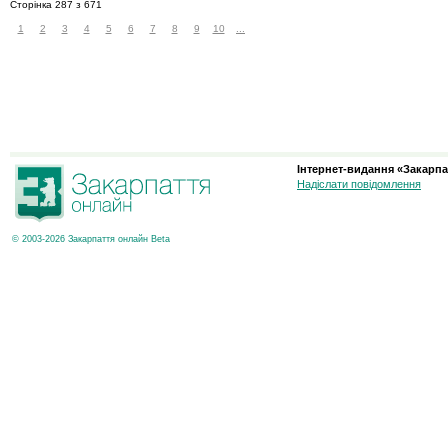
Сторінка 287 з 671
1
2
3
4
5
6
7
8
9
10
...
Інтернет-видання «Закарпа
Надіслати повідомлення
© 2003-2026 Закарпаття онлайн Beta