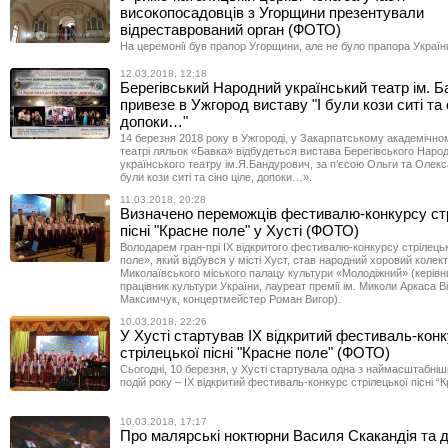
високопосадовців з Угорщини презентували
відреставрований орган (ФОТО)
На церемонії був прапор Угорщини, але не було прапора Україн
12.03.2018, 12:18
Берегівський Народний український театр ім. 
привезе в Ужгород виставу "І були кози ситі та 
допоки…"
14 березня 2018 року в Ужгороді, у Закарпатському академічн
театрі ляльок «Бавка» відбудеться вистава Берегівського Наро
українського театру ім.Я.Бандурович, за п’єсою Ольги та Олекс
були кози ситі та сіно ціле, допоки…».
11.03.2018, 20:28
Визначено переможців фестивалю-конкурсу ст
пісні "Красне поле" у Хусті (ФОТО)
Володарем гран-прі ІХ відкритого фестивалю-конкурсу стрілецьк
поле», який відбувся у місті Хуст, став народний хоровий коле
Миколаївського міського палацу культури «Молодіжний» (керівн
працівник культури України, лауреат премії ім. Миколи Аркаса Ві
Максимчук, концертмейстер Роман Вигор).
10.03.2018, 22:26
У Хусті стартував IX відкритий фестиваль-кон
стрілецької пісні "Красне поле" (ФОТО)
Сьогодні, 10 березня, у Хусті стартувала одна з наймасштабніш
подій року – IX відкритий фестиваль-конкурс стрілецької пісні “
10.03.2018, 17:17
Про малярські ноктюрни Василя Скакандія та 