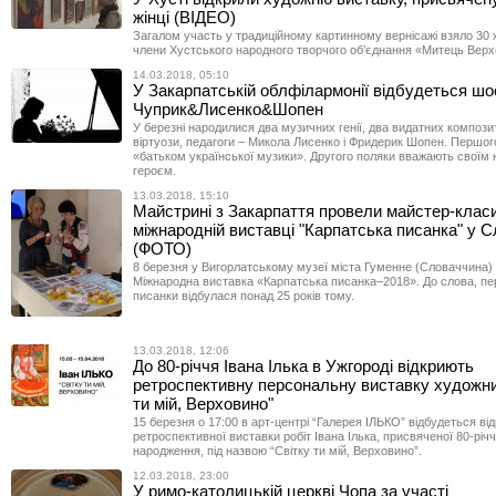
жінці (ВІДЕО)
Загалом участь у традиційному картинному вернісажі взяло 30 х
члени Хустського народного творчого об’єднання «Митець Верх
14.03.2018, 05:10
У Закарпатській облфілармонії відбудеться шо
Чуприк&Лисенко&Шопен
У березні народилися два музичних генії, два видатних композит
віртуози, педагоги – Микола Лисенко і Фридерик Шопен. Першо
«батьком української музики». Другого поляки вважають своїм
героєм.
13.03.2018, 15:10
Майстрині з Закарпаття провели майстер-клас
міжнародній виставці "Карпатська писанка" у С
(ФОТО)
8 березня у Вигорлатському музеї міста Гуменне (Словаччина)
Міжнародна виставка «Карпатська писанка–2018». До слова, п
писанки відбулася понад 25 років тому.
13.03.2018, 12:06
До 80-річчя Івана Ілька в Ужгороді відкриють
ретроспективну персональну виставку художни
ти мій, Верховино"
15 березня о 17:00 в арт-центрі “Галерея ІЛЬКО” відбудеться ві
ретроспективної виставки робіт Івана Ілька, присвяченої 80-річч
народження, під назвою “Світку ти мій, Верховино”.
12.03.2018, 23:00
У римо-католицькій церкві Чопа за участі