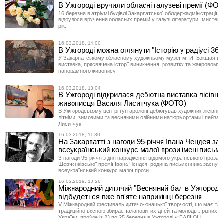
В Ужгороді вручили обласні галузеві премії (Ф
16 березня в атріумі будівлі Закарпатської облдержадміністрації
відбулося вручення обласних премій у галузі літератури і мисте
рік.
16.03.2018, 14:00
В Ужгороді можна оглянути "Історію у радіусі 36
У Закарпатському обласному художньому музеї ім. Й. Бокшая 
виставка, присвячена історії виникнення, розвитку та жанровом
панорамного живопису.
16.03.2018, 13:04
В Ужгороді відкрилася дебютна виставка лісівн
живописця Василя Лиситчука (ФОТО)
В Ужгородському центрі гунгарології дебютував художник-лісів
літніми, зимовими та весняними олійними натюрмортами і пей
Лиситчук.
16.03.2018, 11:30
На Закарпатті з нагоди 95-річчя Івана Чендея 
всеукраїнський конкурс малої прози імені пись
З нагоди 95-річчя з дня народження відомого українського проза
Шевченківської премії Івана Чендея, родина письменника засн
всеукраїнський конкурс малої прози.
16.03.2018, 10:26
Міжнародний дитячий "Весняний бал в Ужгород
відбудеться вже вп'яте наприкінці березня
V Міжнародний фестиваль дитячо-юнацької творчості, що має та
традиційно весною збирає талановитих дітей та молодь з різних 
України, пройде із 23 по 25 березня в Ужгороді у ПАДІЮНі.