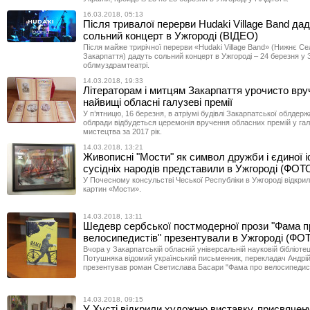
16.03.2018, 05:13
Після тривалої перерви Hudaki Village Band да
сольний концерт в Ужгороді (ВІДЕО)
Після майже трирічної перерви «Hudaki Village Band» (Нижнє С
Закарпаття) дадуть сольний концерт в Ужгороді – 24 березня у
облмуздрамтеатрі.
14.03.2018, 19:33
Літераторам і митцям Закарпаття урочисто вру
найвищі обласні галузеві премії
У п’ятницю, 16 березня, в атріумі будівлі Закарпатської облдержа
облради відбудеться церемонія вручення обласних премій у галу
мистецтва за 2017 рік.
14.03.2018, 13:21
Живописні "Мости" як символ дружби і єдиної іс
сусідніх народів представили в Ужгороді (ФОТ
У Почесному консульстві Чеської Республіки в Ужгороді відкри
картин «Мости».
14.03.2018, 13:11
Шедевр сербської постмодерної прози "Фама п
велосипедистів" презентували в Ужгороді (ФО
Вчора у Закарпатській обласній універсальній науковій бібліотеці
Потушняка відомий український письменник, перекладач Андрі
презентував роман Светислава Басари "Фама про велосипедист
14.03.2018, 09:15
У Хусті відкрили художню виставку, присвячену