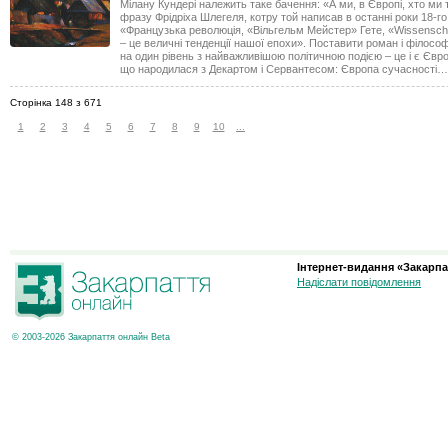
Мілану Кундері належить таке бачення: «А ми, в Європі, хто ми 
фразу Фрідріха Шлегеля, котру той написав в останні роки 18-го 
«Французька революція, «Вільгельм Мейстер» Гете, «Wissenscha
– це величні тенденції нашої епохи». Поставити роман і філосо
на один рівень з найважливішою політичною подією – це і є Євр
що народилася з Декартом і Сервантесом: Європа сучасності…
Сторінка 148 з 671
1
2
3
4
5
6
7
8
9
10
...
Інтернет-видання «Закарпа
Надіслати повідомлення
© 2003-2026 Закарпаття онлайн Beta