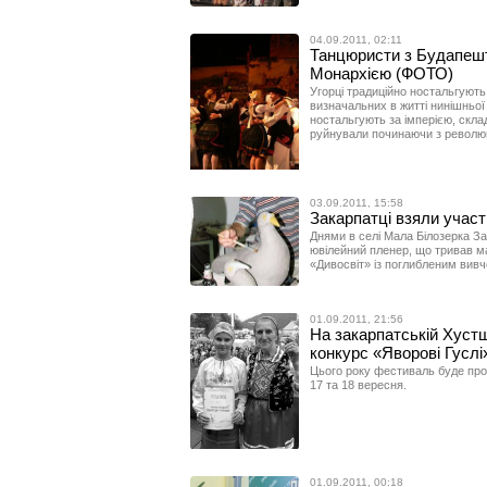
04.09.2011, 02:11
Танцюристи з Будапешт
Монархією (ФОТО)
Угорці традиційно ностальгують
визначальних в житті нинішньої
ностальгують за імперією, склад
руйнували починаючи з революці
03.09.2011, 15:58
Закарпатці взяли участ
Днями в селі Мала Білозерка За
ювілейний пленер, що тривав май
«Дивосвіт» із поглибленим вивч
01.09.2011, 21:56
На закарпатській Хуст
конкурс «Яворові Гуслі
Цього року фестиваль буде пров
17 та 18 вересня.
01.09.2011, 00:18