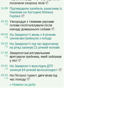
посилили охорону лісів
11:09
Підтвердили загибель захисника із
Нанкова на Хустщині Юліана
Гербея
10:10
Ужгородця з тяжкими укусами
/ 2
голови госпіталізували після
нападу домашнього собаки
09:00
На Закарпатті жінка з 9-річним
/ 3
сином вистрибнули з поїзда
18:25
На Закарпатті під час відпочинку
/ 1
на річці загинув 21-річний чоловік
17:29
Закарпатські рятувальники
/ 1
врятували грибника, який заблукав
у лісі
16:41
На Закарпатті внаслідок ДТП
/ 1
загинув 64-річний велосипедист
16:23
На Петросі турист двічі впав під
/ 1
час походу
» Новини за добу