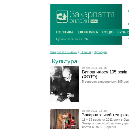
ПОЛІТИКА
ЕКОНОМІКА
СОЦІО
КУЛЬТ
Субота, 8 серпня 2026
Закарпаття онлайн
»
Новини
»
Культура
Культура
06.09.2011, 01:16
Виповнилося 105 років
(ФОТО)
5 вересня виповнилося 105 рокі
05.09.2011, 15:36
Закарпатський театр г
11 – 13 вересня 2011 року в Од
Закарпатського обласного укра
братів А. та Є. Шерегіїв.