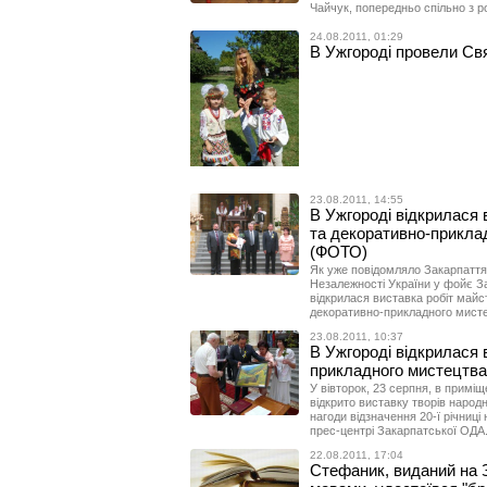
Чайчук, попередньо спільно з р
24.08.2011, 01:29
В Ужгороді провели Св
23.08.2011, 14:55
В Ужгороді відкрилася 
та декоративно-прикл
(ФОТО)
Як уже повідомляло Закарпаття о
Незалежності України у фойє За
відкрилася виставка робіт майс
декоративно-прикладного мисте
23.08.2011, 10:37
В Ужгороді відкрилася 
прикладного мистецтв
У вівторок, 23 серпня, в приміщ
відкрито виставку творів народ
нагоди відзначення 20-ї річниці
прес-центрі Закарпатської ОДА
22.08.2011, 17:04
Стефаник, виданий на З