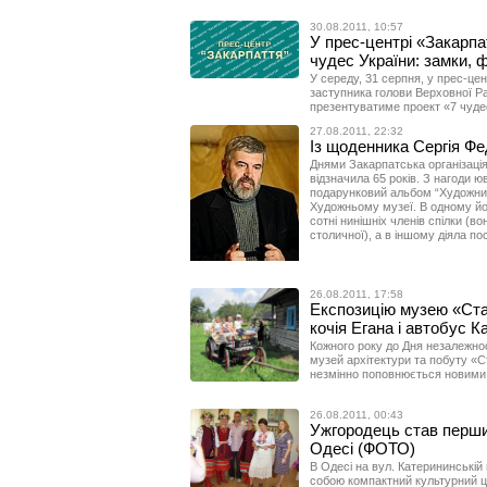
30.08.2011, 10:57
У прес-центрі «Закарпа
чудес України: замки, 
У середу, 31 серпня, у прес-це
заступника голови Верховної Р
презентуватиме проект «7 чудес
27.08.2011, 22:32
Із щоденника Сергія Ф
Днями Закарпатська організація
відзначила 65 років. З нагоди 
подарунковий альбом “Художник
Художньому музеї. В одному йог
сотні нинішніх членів спілки (в
столичної), а в іншому діяла по
26.08.2011, 17:58
Експозицію музею «Ста
кочія Егана і автобус 
Кожного року до Дня незалежнос
музей архітектури та побуту «Ст
незмінно поповнюється новими
26.08.2011, 00:43
Ужгородець став перши
Одесі (ФОТО)
В Одесі на вул. Катерининській
собою компактний культурний ц