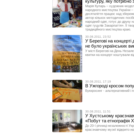
культуру, яку потрібно
Марія Купарь – художник-модель
народного мистецтва України – 
десятиліття працює над збереж
автор кількох методичних посібн
народний одяг, готує до друку
одяг гуцулів Закарпаття». Її т
традиційного мистецтва краю.
30.08.2011, 23:52
У Берегові на концерті
не було українських ви
У місті Берегові на День Незале
квитки на концерт коштували ві
30.08.2011, 17:19
В Ужгороді кросом поп
Буккросинг - альтернативний і п
30.08.2011, 11:51
У Хустському краєзнавч
«Побут та етнографія 
До 20-ї річниці незалежності Ук
краєзнавчому музеї відкрито н