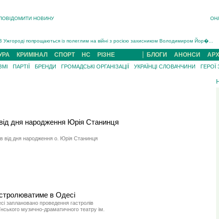
ПОВІДОМИТИ НОВИНУ
ОН
Інструктора районного ТЦК на Закарпатті судитимуть за обвинуваченням у катув...
В Ужгороді попрощаються із полеглим на війні з росією захисником Володимиром Йор�...
В Ужгороді 5 серпня попрощаються із захисником Богданом Югасом, який два роки �...
Підтвердили загибель захисника із Нанкова на Хустщині Юліана Гербея (ФОТО)[/gree...
УРА
КРИМІНАЛ
СПОРТ
НС
РІЗНЕ
БЛОГИ
АНОНСИ
АРХ
На війні з рф поліг військовий з Виноградова Ігнат Роздяловський (ФОТО)...
ЗМІ
ПАРТІЇ
БРЕНДИ
ГРОМАДСЬКІ ОРГАНІЗАЦІЇ
УКРАЇНЦІ СЛОВАЧЧИНИ
ГЕРОЇ
На Хустщині внаслідок ДТП за участі трьох авто постраждали 13 людей (ФОТО)...
Інструктора районного ТЦК на Закарпатті судитимуть за обвинувачен...
 від дня народження Юрія Станинця
в від дня народження о. Юрія Станинця
астролюватиме в Одесі
есі заплановано проведення гастролів
їнського музично-драматичного театру ім.