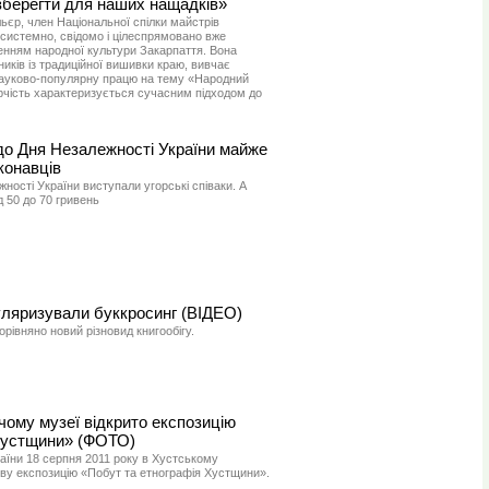
 зберегти для наших нащадків»
єр, член Національної спілки майстрів
системно, свідомо і цілеспрямовано вже
енням народної культури Закарпаття. Вона
иків із традиційної вишивки краю, вивчає
 науково-популярну працю на тему «Народний
ворчість характеризується сучасним підходом до
 до Дня Незалежності України майже
конавців
жності України виступали угорські співаки. А
д 50 до 70 гривень
уляризували буккросинг (ВІДЕО)
орівняно новий різновид книгообігу.
ому музеї відкрито експозицію
Хустщини» (ФОТО)
раїни 18 серпня 2011 року в Хустському
ову експозицію «Побут та етнографія Хустщини».