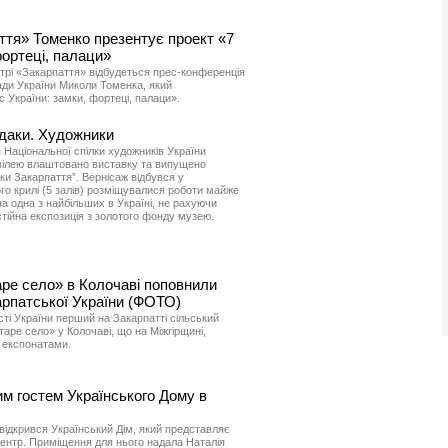
ття» Томенко презентує проект «7
фортеці, палаци»
нтрі «Закарпаття» відбудеться прес-конференція
ади України Миколи Томенка, який
 України: замки, фортеці, палаци».
едаки. Художники
 Національної спілки художників України
ювілею влаштовано виставку та випущено
и Закарпаття”. Вернісаж відбувся у
о крилі (5 залів) розміщувалися роботи майже
она одна з найбільших в Україні, не рахуючи
стійна експозиція з золотого фонду музею.
ре село» в Колочаві поповнили
Карпатської України (ФОТО)
ті України перший на Закарпатті сільський
аре село» у Колочаві, що на Міжгірщині,
 експонатами.
м гостем Українського Дому в
 відкрився Український Дім, який представляє
ентр. Приміщення для нього надала Наталія