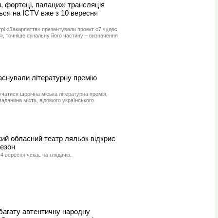
и, фортеці, палаци»: трансляція
ся на ICTV вже з 10 вересня
нтрі «Закарпаття» презентували проект «7 чудес
и», точніше фінальну його частину – визначення
аснували літературну премію
учатися щорічна міська літературна премія,
адянина міста, відомого українського
ий обласний театр ляльок відкриє
сезон
4 вересня чекає на глядачів.
багату автентичну народну