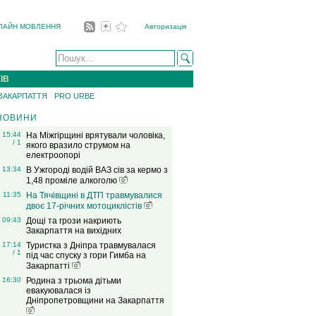
ЛАЙН МОВЛЕННЯ
Авторизація
ІВ
 ЗАКАРПАТТЯ
PRO URBE
НОВИНИ
15:44
На Міжгірщині врятували чоловіка,
/ 1
якого вразило струмом на
електроопорі
13:34
В Ужгороді водій ВАЗ сів за кермо з
1,48 проміле алкоголю
11:35
На Тячівщині в ДТП травмувалися
двоє 17-річних мотоциклістів
09:43
Дощі та грози накриють
Закарпаття на вихідних
17:14
Туристка з Дніпра травмувалася
/ 1
під час спуску з гори Гимба на
Закарпатті
16:30
Родина з трьома дітьми
евакуювалася із
Дніпропетровщини на Закарпаття