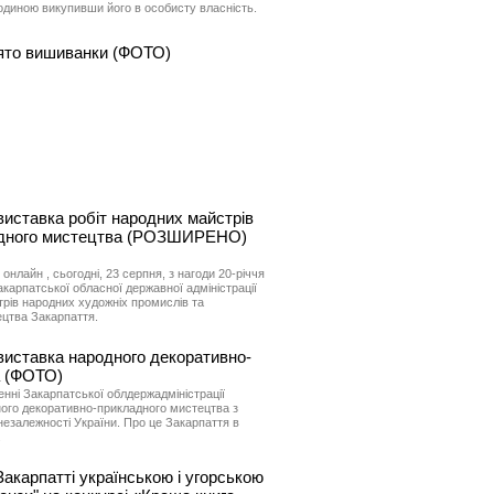
одиною викупивши його в особисту власність.
ято вишиванки (ФОТО)
виставка робіт народних майстрів
адного мистецтва (РОЗШИРЕНО)
нлайн , сьогодні, 23 серпня, з нагоди 20-річчя
карпатської обласної державної адміністрації
трів народних художніх промислів та
цтва Закарпаття.
виставка народного декоративно-
а (ФОТО)
енні Закарпатської облдержадміністрації
ного декоративно-прикладного мистецтва з
 незалежності України. Про це Закарпаття в
.
акарпатті українською і угорською