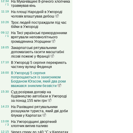
12:34
На Мукачівщині 8-річного хлопчика
/ 1
травмував кінь
11:19
На площі Народній в Ужгороді
чоловік влаштував дебош
10:26
Троє людей постраждали під час
бійки в Ужгороді
09:12
На Тисі українські прикордонники
/ 1
врятували неповнолітнього
громадянина Угорщини
18:05
Закарпатські рятувальники
допомагають гасити масштабні
лісові пожежі у Франції
17:10
В Ужгороді 5 серпня перекриють
частину вулиці Фединця
16:00
В Ужгороді 5 серпня
попрощаються із захисником
Богданом Югасом, який два роки
вважався зниклим безвісти
15:30
Суд розірвав договір на
будівництво автобази в Ужгороді
за понад 155 млн грн
14:23
На Рахівщині рятувальники
розшукали туриста, який дві доби
блукав у Карпатах
13:08
На Ужгородщині дворічний
/ 3
хлопчик випив паливо
12:15
Через спеку до +40 °C у Карпатах