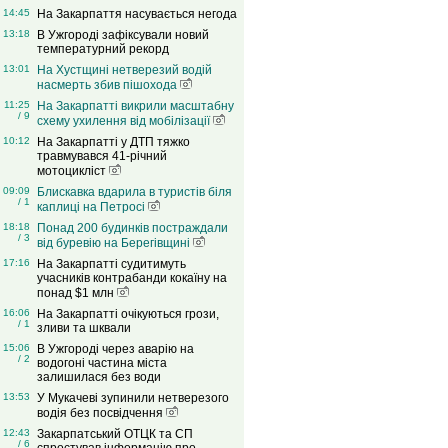
14:45
На Закарпаття насувається негода
13:18
В Ужгороді зафіксували новий
температурний рекорд
13:01
На Хустщині нетверезий водій
насмерть збив пішохода
11:25
На Закарпатті викрили масштабну
/ 9
схему ухилення від мобілізації
10:12
На Закарпатті у ДТП тяжко
травмувався 41-річний
мотоцикліст
09:09
Блискавка вдарила в туристів біля
/ 1
каплиці на Петросі
18:18
Понад 200 будинків постраждали
/ 3
від буревію на Берегівщині
17:16
На Закарпатті судитимуть
учасників контрабанди кокаїну на
понад $1 млн
16:06
На Закарпатті очікуються грози,
/ 1
зливи та шквали
15:06
В Ужгороді через аварію на
/ 2
водогоні частина міста
залишилася без води
13:53
У Мукачеві зупинили нетверезого
водія без посвідчення
12:43
Закарпатський ОТЦК та СП
/ 6