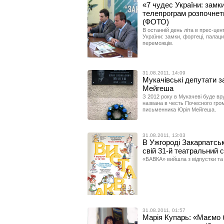
«7 чудес України: замк
телепрограм розпочнеть
(ФОТО)
В останній день літа в прес-це
України: замки, фортеці, палац
переможців.
31.08.2011, 14:09
Мукачівські депутати з
Мейгеша
З 2012 року в Мукачеві буде вр
названа в честь Почесного гром
письменника Юрія Мейгеша.
31.08.2011, 13:03
В Ужгороді Закарпатськ
свій 31-й театральний 
«БАВКА» вийшла з відпустки та 
31.08.2011, 01:57
Марія Купарь: «Маємо 