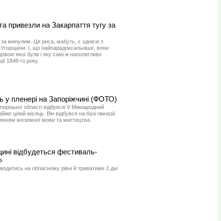
а привезли на Закарпаття тугу за
 за минулим. Ця риса, мабуть, є однією з
 Угорщини. І, що найпарадоксальніше, вони
овою якої були і яку самі ж наполегливо
ї 1848-го року.
ь у пленері на Запоріжчині (ФОТО)
порізької області відбувся V Міжнародний
же цілий місяць. Він відбувся на базі гімназії
енням іноземної мови та мистецтва.
щині відбудеться фестиваль-
»
одитись на обласному рівні й триватиме 2 дні