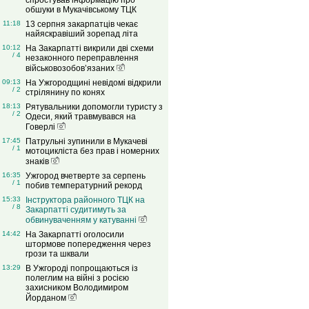
спростував інформацію про
обшуки в Мукачівському ТЦК
11:18
13 серпня закарпатців чекає
найяскравіший зорепад літа
10:12
На Закарпатті викрили дві схеми
/ 4
незаконного переправлення
військовозобов’язаних
09:13
На Ужгородщині невідомі відкрили
/ 2
стрілянину по конях
18:13
Рятувальники допомогли туристу з
/ 2
Одеси, який травмувався на
Говерлі
17:45
Патрульні зупинили в Мукачеві
/ 1
мотоцикліста без прав і номерних
знаків
16:35
Ужгород вчетверте за серпень
/ 1
побив температурний рекорд
15:33
Інструктора районного ТЦК на
/ 8
Закарпатті судитимуть за
обвинуваченням у катуванні
14:42
На Закарпатті оголосили
штормове попередження через
грози та шквали
13:29
В Ужгороді попрощаються із
полеглим на війні з росією
захисником Володимиром
Йорданом