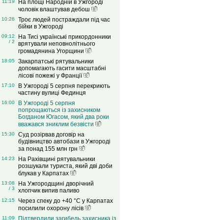
11:19
На площі Народній в Ужгороді
чоловік влаштував дебош
10:26
Троє людей постраждали під час
бійки в Ужгороді
09:12
На Тисі українські прикордонники
/ 2
врятували неповнолітнього
громадянина Угорщини
18:05
Закарпатські рятувальники
допомагають гасити масштабні
лісові пожежі у Франції
17:10
В Ужгороді 5 серпня перекриють
частину вулиці Фединця
16:00
В Ужгороді 5 серпня
попрощаються із захисником
Богданом Югасом, який два роки
вважався зниклим безвісти
15:30
Суд розірвав договір на
будівництво автобази в Ужгороді
за понад 155 млн грн
14:23
На Рахівщині рятувальники
розшукали туриста, який дві доби
блукав у Карпатах
13:08
На Ужгородщині дворічний
/ 3
хлопчик випив паливо
12:15
Через спеку до +40 °C у Карпатах
посилили охорону лісів
11:09
Підтвердили загибель захисника із