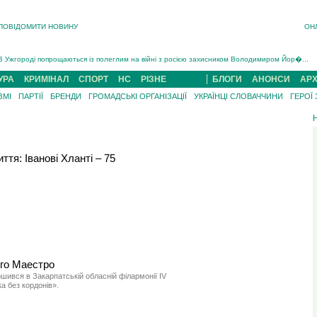
ПОВІДОМИТИ НОВИНУ
ОН
Інструктора районного ТЦК на Закарпатті судитимуть за обвинуваченням у катув...
В Ужгороді попрощаються із полеглим на війні з росією захисником Володимиром Йор�...
В Ужгороді 5 серпня попрощаються із захисником Богданом Югасом, який два роки �...
УРА
КРИМІНАЛ
СПОРТ
НС
РІЗНЕ
БЛОГИ
АНОНСИ
АРХ
Підтвердили загибель захисника із Нанкова на Хустщині Юліана Гербея (ФОТО)[/gree...
ЗМІ
ПАРТІЇ
БРЕНДИ
ГРОМАДСЬКІ ОРГАНІЗАЦІЇ
УКРАЇНЦІ СЛОВАЧЧИНИ
ГЕРОЇ
На війні з рф поліг військовий з Виноградова Ігнат Роздяловський (ФОТО)...
На Хустщині внаслідок ДТП за участі трьох авто постраждали 13 людей (ФОТО)...
Інструктора районного ТЦК на Закарпатті судитимуть за обвинувачен...
ття: Іванові Хланті – 75
го Маестро
шився в Закарпатській обласній філармонії IV
 без кордонів».