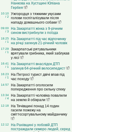
Нанкова на Хустщині Юліана
Гербея
10:10
Ужгородця з тяжкими укусами
/ 2
голови госпіталізували після
нападу домашнього собаки
09:00
На Закарпатті жінка з 9-річним
/ 3
сином вистрибнули з поїзда
18:25
На Закарпатті під час відпочинку
/ 1
на річці загинув 21-річний чоловік
17:29
Закарпатські рятувальники
/ 1
врятували грибника, який заблукав
у лісі
16:41
На Закарпатті внаслідок ДТП
/ 1
загинув 64-річний велосипедист
16:23
На Петросі турист двічі впав під
/ 1
час походу
14:57
На Закарпатті оголосили
попередження про сильну спеку
13:34
На Закарпатті чоловіка повалили
/ 4
на землю й обікрали
12:18
На Тячівщині понад 14 годин
гасили пожежу на
сміттєсортувальному майданчику
12:12
На Рахівщині у лобовій ДТП
постраждали семеро людей, серед