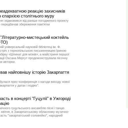
неадекватною реакцію захисників
 єпархією столітнього муру
я і відмовився від раніше погодженого проекту
 передбачав збереження пам'ятки
 "Літературно-мистецький коктейль
ОТО)
ій універсальній науковій бібліотеці ім. Ф.
стріч з тернопільською письменницею Іриною
бірку «Шпинат для мізків», а майстриня першої
імації Оксана Мергут продемонструвала пісочну
и авторки.
вав найповнішу історію Закарпаття
булася прес-конференція з нагоди виходу нової
карпаття у датах і подіях".
асть в концерті "Гуцулії" в Ужгороді
рацію
мічного гуцульського ансамблю пісні і танцю
14 квітня, в Закарпатському обласному музично-
часть "закарпатський соловейко", народний