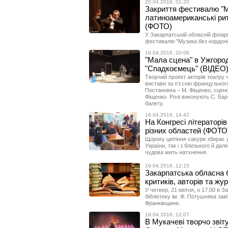
20.04.2016, 01:20
Закриття фестивалю "Му
латиноамериканські рит
(ФОТО)
У Закарпатській обласній філар
фестивалю "Музика без кордоні
19.04.2016, 20:06
"Мала сцена" в Ужгоро
"Спадкоємець" (ВІДЕО
Творчий проект акторів театру 
вистави за п’єсою французько
Постановка – М. Фіщенко, сцен
Фіщенко. Ролі виконують С. Бар
балету.
19.04.2016, 14:42
На Конгресі літераторів
різних областей (ФОТО
Щороку цвітіння сакури збирає у
України, так і з близького й да
чудова мить натхнення.
19.04.2016, 12:15
Закарпатська обласна 
критиків, авторів та жу
У четвер, 21 квітня, о 17.00 в
бібліотеку ім. Ф. Потушняка зав
Франківщини.
19.04.2016, 12:07
В Мукачеві творчо звіт