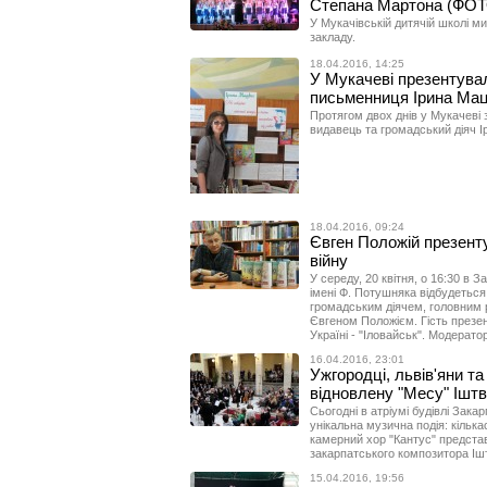
Степана Мартона (ФОТ
У Мукачівській дитячій школі м
закладу.
18.04.2016, 14:25
У Мукачеві презентувал
письменниця Ірина Ма
Протягом двох днів у Мукачеві
видавець та громадський діяч І
18.04.2016, 09:24
Євген Положій презенту
війну
У середу, 20 квітня, о 16:30 в З
імені Ф. Потушняка відбудеться
громадським діячем, головним 
Євгеном Положієм. Гість презе
Україні - "Іловайськ". Модерат
16.04.2016, 23:01
Ужгородці, львів'яни т
відновлену "Месу" Ішт
Сьогодні в атріумі будівлі Зака
унікальна музична подія: кілька
камерний хор "Кантус" предста
закарпатського композитора Іш
15.04.2016, 19:56