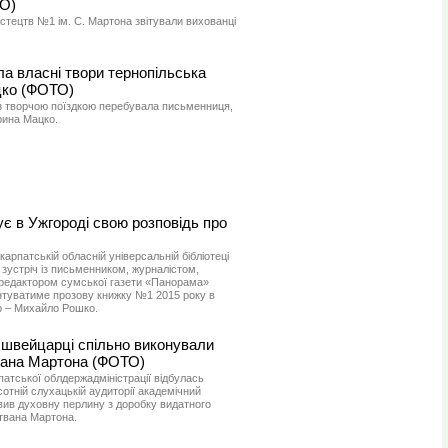
О)
истецтв №1 ім. С. Мартона звітували вихованці
а власні твори тернопільська
цко (ФОТО)
 з творчою поїздкою перебувала письменниця,
рина Мацко.
є в Ужгороді свою розповідь про
акарпатській обласній універсальній бібліотеці
 зустріч із письменником, журналістом,
редактором сумської газети «Панорама»
нтуватиме прозову книжку №1 2015 року в
ор – Михайло Рошко.
а швейцарці спільно виконували
вана Мартона (ФОТО)
рпатської облдержадміністрації відбулась
сотній слухацькій аудиторії академічний
вив духовну перлину з доробку видатного
твана Мартона.