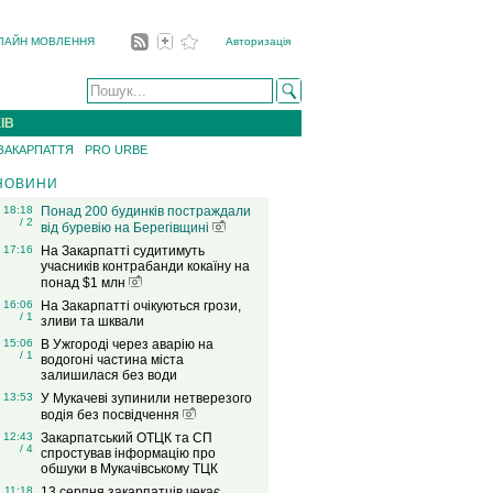
ЛАЙН МОВЛЕННЯ
Авторизація
ІВ
 ЗАКАРПАТТЯ
PRO URBE
НОВИНИ
18:18
Понад 200 будинків постраждали
/ 2
від буревію на Берегівщині
17:16
На Закарпатті судитимуть
учасників контрабанди кокаїну на
понад $1 млн
16:06
На Закарпатті очікуються грози,
/ 1
зливи та шквали
15:06
В Ужгороді через аварію на
/ 1
водогоні частина міста
залишилася без води
13:53
У Мукачеві зупинили нетверезого
водія без посвідчення
12:43
Закарпатський ОТЦК та СП
/ 4
спростував інформацію про
обшуки в Мукачівському ТЦК
11:18
13 серпня закарпатців чекає