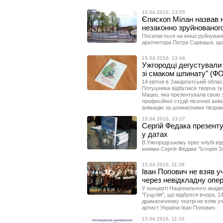
15.04.2016, 13:55
Єпископ Мілан назвав 
незаконно зруйнованого
Посилається на іннші руйнуванн
архітектора Петра Сарваша, що
15.04.2016, 13:44
Ужгородці дегустували
зі смаком шпинату" (Ф
14 квітня в Закарпатській обласн
Потушняка відбулася творча зу
Мацко, яка презентувала свою з
професійної студії пісочної ан
анімацію за шпинатними творам
15.04.2016, 13:27
Сергій Федака презенту
у датах
В Ужгородському прес-клубі від
книжки Сергія Федаки "Історія За
15.04.2016, 11:38
Іван Попович не взяв уч
через невідкладну опе
У концерті Національного акаде
"Гуцулія", що відбувся вчора, 
драматичному театрі не взяв у
артист України Іван Попович.
15.04.2016, 11:16