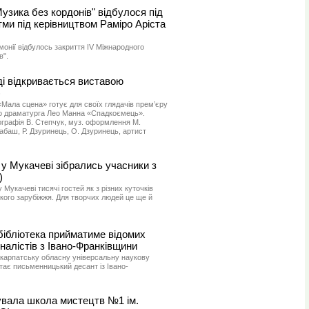
зика без кордонів" відбулося під
ми під керівництвом Раміро Аріста
монії відбулось закриття IV Міжнародного
в".
ді відкривається виставою
)
«Мала сцена» готує для своїх глядачів прем’єру
го драматурга Лео Манна «Спадкоємець».
ографія В. Степчук, муз. оформлення М.
абаш, Р. Дзуринець, О. Дзуринець, артист
 у Мукачеві зібрались учасники з
)
 Мукачеві тисячі гостей як з різних куточків
лекого зарубіжжя. Для творчих людей це ще й
бібліотека прийматиме відомих
рналістів з Івано-Франківщини
 Закарпатську обласну універсальну наукову
ітає письменницький десант із Івано-
увала школа мистецтв №1 ім.