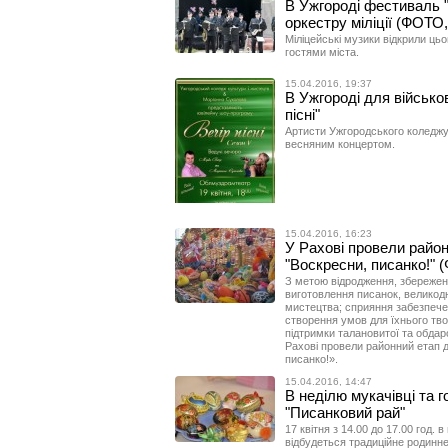
В Ужгороді фестиваль 
оркестру міліції (ФОТО
Міліцейські музики відкрили ць
гостями міста.
15.04.2016, 19:37
В Ужгороді для військо
пісні"
Артисти Ужгородського коледжу 
весняним концертом.
15.04.2016, 16:23
У Рахові провели райо
"Воскресни, писанко!" 
З метою відродження, збережен
виготовлення писанок, великодн
мистецтва; сприяння забезпечен
створення умов для їхнього твор
підтримки талановитої та обдаро
Рахові провели районний етап 
писанко!».
15.04.2016, 14:47
В неділю мукачівці та г
"Писанковий рай"
17 квітня з 14.00 до 17.00 год. 
відбудеться традиційне родинне