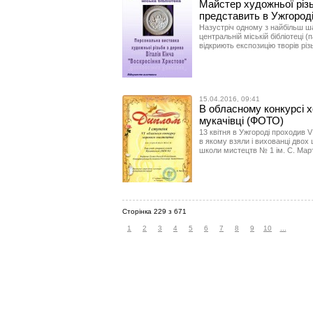
Майстер художньої різь
представить в Ужгород
Назустріч одному з найбільш ш
центральній міській бібліотеці 
відкриють експозицію творів різь
15.04.2016, 09:41
В обласному конкурсі 
мукачівці (ФОТО)
13 квітня в Ужгороді проходив 
в якому взяли і вихованці двох
школи мистецтв № 1 ім. С. Мар
Сторінка 229 з 671
1
2
3
4
5
6
7
8
9
10
...