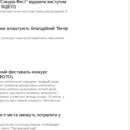
"Сакура-Фест" відкрили виступом
, ВІДЕО)
огорічний сезон виступів перед ужгородцями й
вих влаштують благодійний "Вечір
культури і мистецтв привітають військових
нний фестиваль-конкурс
(ФОТО)
ня українських народних традицій щодо
іх атрибутів декоративно-ужиткового
ню освітньо-культурних потреб дітей,
чого і духовного розвитку, виявлення і
ваної учнівської молоді, вчора, 14 квітня, у
другого фестивалю-конкурсу «Воскресни,
ості міста зможуть потрапити у
в центрі міста (площа Кирила та Мефодія)
 свято "Писанковий рай".