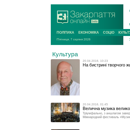
ПОЛІТИКА
ЕКОНОМІКА
СОЦІО
КУЛЬТ
П'ятниця, 7 серпня 2026
Культура
20.04.2016, 10:23
На бистрині творчого жи
20.04.2016, 01:45
Велична музика велико
Тріумфально, з аншлагом завер
Міжнародний фестиваль «Музика