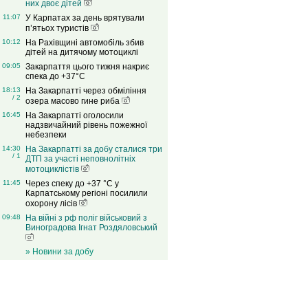
них двоє дітей
11:07
У Карпатах за день врятували
п’ятьох туристів
10:12
На Рахівщині автомобіль збив
дітей на дитячому мотоциклі
09:05
Закарпаття цього тижня накриє
спека до +37°C
18:13
На Закарпатті через обміління
/ 2
озера масово гине риба
16:45
На Закарпатті оголосили
надзвичайний рівень пожежної
небезпеки
14:30
На Закарпатті за добу сталися три
/ 1
ДТП за участі неповнолітніх
мотоциклістів
11:45
Через спеку до +37 °C у
Карпатському регіоні посилили
охорону лісів
09:48
На війні з рф поліг військовий з
Виноградова Ігнат Роздяловський
» Новини за добу