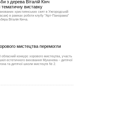
би з дерева Віталій Кінч
і тематичну виставку
анованих християнських свят в Ужгородській
(пасаж) в рамках роботи клубу "Арт-Панорама"
бяра Віталія Кінча.
хорового мистецтва перемогли
VI обласний конкурс хорового мистецтва, участь
 шкіл естетичного виховання Мукачева – дитячої
тона та дитячої школи мистецтв № 2.