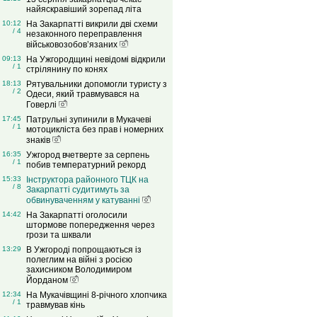
найяскравіший зорепад літа
10:12
На Закарпатті викрили дві схеми
/ 4
незаконного переправлення
військовозобов’язаних
09:13
На Ужгородщині невідомі відкрили
/ 1
стрілянину по конях
18:13
Рятувальники допомогли туристу з
/ 2
Одеси, який травмувався на
Говерлі
17:45
Патрульні зупинили в Мукачеві
/ 1
мотоцикліста без прав і номерних
знаків
16:35
Ужгород вчетверте за серпень
/ 1
побив температурний рекорд
15:33
Інструктора районного ТЦК на
/ 8
Закарпатті судитимуть за
обвинуваченням у катуванні
14:42
На Закарпатті оголосили
штормове попередження через
грози та шквали
13:29
В Ужгороді попрощаються із
полеглим на війні з росією
захисником Володимиром
Йорданом
12:34
На Мукачівщині 8-річного хлопчика
/ 1
травмував кінь