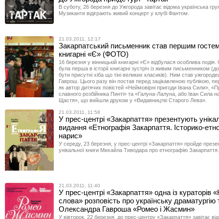
В суботу, 26 березня до Ужгорода завітає відома українська гру
Музиканти відіграють живий концерт у клубі Фантом.
21.03.2011, 12:17
Закарпатський письменник став першим гостем
книгарні «Є» (ФОТО)
16 березня у вінницькій книгарні «Є» відбулася особлива подія.
була перша в історії книгарні зустріч із живим письменником (до
бути присутні хіба що тіні великих класиків). Ним став ужгород
Гаврош. Цього разу він постав перед зацікавленою публікою, п
як автор дитячих повістей «Неймовірні пригоди Івана Сили», «П
славного розбійника Пинті» та «Галуна-Лалуна, або Іван Сила н
Щастя», що вийшли друком у «Видавництві Старого Лева».
21.03.2011, 11:58
У прес-центрі «Закарпаття» презентують уніка
видання «Етнографія Закарпаття. Історико-етн
нарис»
У середу, 23 березня, у прес-центрі «Закарпаття» пройде презе
унікальної книги Михайла Тиводара про етнографію Закарпаття.
21.03.2011, 11:40
У прес-центрі «Закарпаття» одна із кураторів «
слова» розповість про українську драматургію 
Олександра Гавроша «Ромео і Жасмин»
У вівторок, 22 березня, до прес-центру «Закарпаття» завітає ві