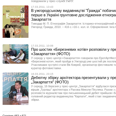
повідомили у прес-службі УжНУ.
17.03.2011, 13:43
В ужгородському видавництві "Ґражда" побачил
перше в Україні грунтовне дослідження етногра
Закарпаття
Тиводар М. П. Етнографія Закарпаття: Історико-етнографічний н
Ужгород: Ґражда, 2010. – 416 с.+16 с. кол. іл. Оформлення: Інг
17.03.2011, 10:06
Про шостих «Березневих котів» розповіли у пр
«Закарпаття» (ФОТО)
У середу у прес-центрі «Закарпаття» говорили про ЕротАртФес
«Березневі коти», який пройде в Ужгороді уже шостий рік поспіл
Учасниками зустрічі стали Вік Коврей, організатор фестивалю т
куратор фотовиставки.
16.03.2011, 23:15
Дебютну збірку архітектора презентували у пре
„Закарпаття” (ФОТО)
У середу, 16 березня у прес-центрі „Закарпаття” відбулася през
віршів „Турлаш” архітектора з Рахова Миколи Пігуляка. Разом з
розповісти журналістам про письменницький дебют прийшов і Б
головний редактор видавництва "Карпати", який став і видавни
збірки.
Сторінка 463 з 671