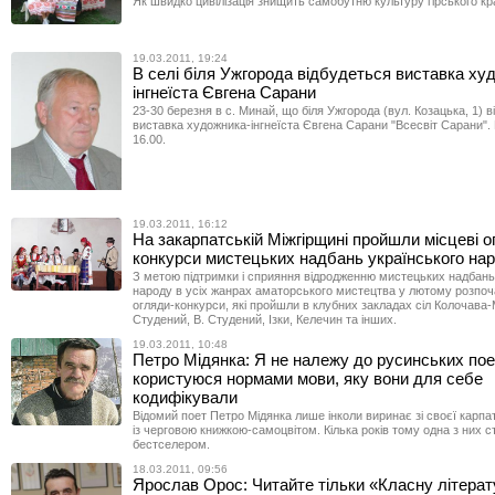
Як швидко цивілізація знищить самобутню культуру гірського к
19.03.2011, 19:24
В селі біля Ужгорода відбудеться виставка ху
інгнеїста Євгена Сарани
23-30 березня в c. Минай, що біля Ужгорода (вул. Козацька, 1) 
виставка художника-інгнеїста Євгена Сарани "Всесвіт Сарани".
16.00.
19.03.2011, 16:12
На закарпатській Міжгірщині пройшли місцеві о
конкурси мистецьких надбань українського на
З метою підтримки і сприяння відродженню мистецьких надбань
народу в усіх жанрах аматорського мистецтва у лютому розпоч
огляди-конкурси, які пройшли в клубних закладах сіл Колочава
Студений, В. Студений, Ізки, Келечин та інших.
19.03.2011, 10:48
Петро Мідянка: Я не належу до русинських поет
користуюся нормами мови, яку вони для себе
кодифікували
Відомий поет Петро Мідянка лише інколи виринає зі своєї карпа
із черговою книжкою-самоцвітом. Кілька років тому одна з них ст
бестселером.
18.03.2011, 09:56
Ярослав Орос: Читайте тільки «Класну літерат