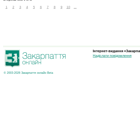
1
2
3
4
5
6
7
8
9
10
...
Інтернет-видання «Закарпа
Надіслати повідомлення
© 2003-2026 Закарпаття онлайн Beta