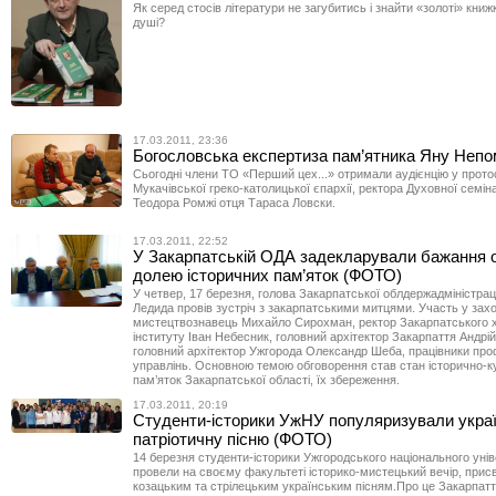
Як серед стосів літератури не загубитись і знайти «золоті» книж
душі?
17.03.2011, 23:36
Богословська експертиза пам’ятника Яну Неп
Сьогодні члени ТО «Перший цех...» отримали аудієнцію у прот
Мукачівської греко-католицької єпархії, ректора Духовної семінар
Теодора Ромжі отця Тараса Ловски.
17.03.2011, 22:52
У Закарпатській ОДА задекларували бажання о
долею історичних пам’яток (ФОТО)
У четвер, 17 березня, голова Закарпатської облдержадміністрац
Ледида провів зустріч з закарпатськими митцями. Участь у захо
мистецтвознавець Михайло Сирохман, ректор Закарпатського 
інституту Іван Небесник, головний архітектор Закарпаття Андрі
головний архітектор Ужгорода Олександр Шеба, працівники про
управлінь. Основною темою обговорення став стан історично-к
пам’яток Закарпатської області, їх збереження.
17.03.2011, 20:19
Студенти-історики УжНУ популяризували укра
патріотичну пісню (ФОТО)
14 березня студенти-історики Ужгородського національного уні
провели на своєму факультеті історико-мистецький вечір, прис
козацьким та стрілецьким українським пісням.Про це Закарпат