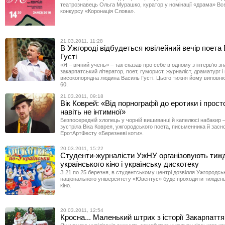
театрознавець Ольга Мурашко, куратор у номінації «драма» Вс
конкурсу «Коронація Слова».
21.03.2011, 11:28
В Ужгороді відбудеться ювілейний вечір поета
Густі
«Я – вічний учень» – так сказав про себе в одному з інтерв’ю з
закарпатський літератор, поет, гуморист, журналіст, драматург і
високопорядна людина Василь Густі. Цього тижня йому виповн
60.
21.03.2011, 09:18
Вік Коврей: «Від порнографії до еротики і прост
навіть не інтимної»
Безпосередній хлопець у чорній вишиванці й капелюсі набакир –
зустріла Віка Коврея, ужгородського поета, письменника й засн
ЕротАртФесту «Березневі коти».
20.03.2011, 15:22
Студенти-журналісти УжНУ організовують тиж
українського кіно і українську дискотеку
З 21 по 25 березня, в студентському центрі дозвілля Ужгородсь
національного університету «Ювентус» буде проходити тиждень
кіно.
20.03.2011, 12:54
Кросна... Маленький штрих з історії Закарпаття