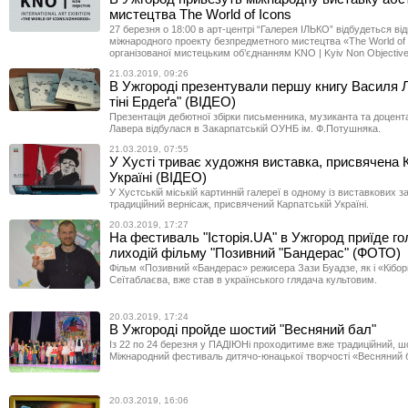
мистецтва The World of Icons
27 березня о 18:00 в арт-центрі “Галерея ІЛЬКО” відбудеться ві
міжнародного проекту безпредметного мистецтва «The World of 
організованої мистецьким об’єднанням KNO | Kyiv Non Objective
21.03.2019, 09:26
В Ужгороді презентували першу книгу Василя 
тіні Ердеґа" (ВІДЕО)
Презентація дебютної збірки письменника, музиканта та доцен
Лавера відбулася в Закарпатській ОУНБ ім. Ф.Потушняка.
21.03.2019, 07:55
У Хусті триває художня виставка, присвячена 
Україні (ВІДЕО)
У Хустській міській картинній галереї в одному із виставкових за
традиційний вернісаж, присвячений Карпатській Україні.
20.03.2019, 17:27
На фестиваль "Історія.UA" в Ужгород приїде г
лиходій фільму "Позивний "Бандерас" (ФОТО)
Фільм «Позивний «Бандерас» режисера Зази Буадзе, як і «Кібо
Сеїтаблаєва, вже став в українського глядача культовим.
20.03.2019, 17:24
В Ужгороді пройде шостий "Весняний бал"
Із 22 по 24 березня у ПАДІЮНі проходитиме вже традиційний, шо
Міжнародний фестиваль дитячо-юнацької творчості «Весняний б
20.03.2019, 16:06