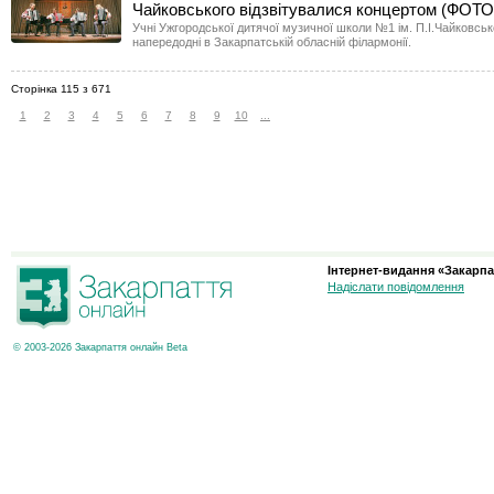
Чайковського відзвітувалися концертом (ФОТО
Учні Ужгородської дитячої музичної школи №1 ім. П.І.Чайковськ
напередодні в Закарпатській обласній філармонії.
Сторінка 115 з 671
1
2
3
4
5
6
7
8
9
10
...
Інтернет-видання «Закарпа
Надіслати повідомлення
© 2003-2026 Закарпаття онлайн Beta