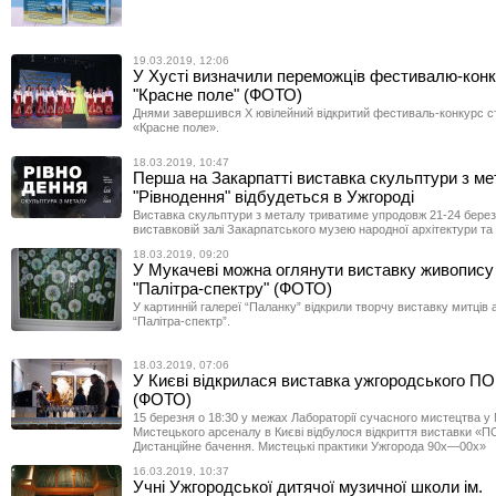
19.03.2019, 12:06
У Хусті визначили переможців фестивалю-кон
"Красне поле" (ФОТО)
Днями завершився Х ювілейний відкритий фестиваль-конкурс стр
«Красне поле».
18.03.2019, 10:47
Перша на Закарпатті виставка скульптури з м
"Рівнодення" відбудеться в Ужгороді
Виставка скульптури з металу триватиме упродовж 21-24 берез
виставковій залі Закарпатського музею народної архітектури та 
18.03.2019, 09:20
У Мукачеві можна оглянути виставку живопису
"Палітра-спектру" (ФОТО)
У картинній галереї “Паланку” відкрили творчу виставку митців 
“Палітра-спектр”.
18.03.2019, 07:06
У Києві відкрилася виставка ужгородського 
(ФОТО)
15 березня о 18:30 у межах Лабораторії сучасного мистецтва у 
Мистецького арсеналу в Києві відбулося відкриття виставки 
Дистанційне бачення. Мистецькі практики Ужгорода 90х—00х»
16.03.2019, 10:37
Учні Ужгородської дитячої музичної школи ім.