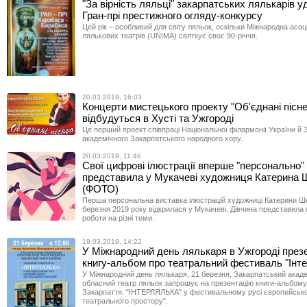
"За вірність ляльці" закарпатських лялькарів 
Гран-прі престижного огляду-конкурсу
Цей рік – особливий для світу ляльок, оскільки Міжнародна асоці
лялькових театрів (UNIMA) святкує своє 90-річчя.
20.03.2019, 16:03
Концерти мистецького проекту "Об'єднані пісн
відбудуться в Хусті та Ужгороді
Це перший проект співпраці Національної філармонії України й
академічного Закарпатського народного хору.
20.03.2019, 11:46
Свої цифрові ілюстрації вперше "персонально"
представила у Мукачеві художниця Катерина
(ФОТО)
Перша персональна виставка ілюстрацій художниці Катерини Ш
березня 2019 року відкрилася у Мукачеві. Дівчина представила 
роботи на різні теми.
19.03.2019, 14:22
У Міжнародний день лялькаря в Ужгороді през
книгу-альбом про театральний фестиваль "Інт
У Міжнародний день лялькаря, 21 березня, Закарпатський акад
обласний театр ляльок запрошує на презентацію книги-альбому
Закарпаття. "ІНТЕРЛЯЛЬКА" у фестивальному русі європейськ
театрального простору".