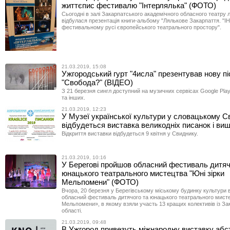
життєпис фестивалю "Інтерлялька" (ФОТО)
Сьогодні в залі Закарпатського академічного обласного театру 
відбулася презентація книги-альбому "Лялькове Закарпаття. "
фестивальному русі європейського театрального простору".
21.03.2019, 15:08
Ужгородський гурт "4исла" презентував нову п
"Свобода?" (ВІДЕО)
З 21 березня сингл доступний на музичних сервісах Google Play, 
та інших.
21.03.2019, 12:23
У Музеї української культури у словацькому С
відбудеться виставка великодніх писанок і ви
Відкриття виставки відбудеться 9 квітня у Свиднику.
21.03.2019, 10:16
У Берегові пройшов обласний фестиваль дитяч
юнацького театрального мистецтва "Юні зірки
Мельпомени" (ФОТО)
Вчора, 20 березня у Берегівському міському будинку культури в
обласний фестиваль дитячого та юнацького театрального мисте
Мельпомени», в якому взяли участь 13 кращих колективів із За
області.
21.03.2019, 09:48
В Ужгород привезуть міжнародну виставку абс