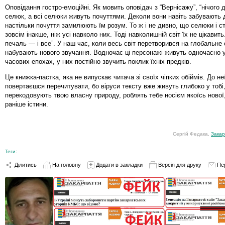
Оповідання гостро-емоційні. Як мовить оповідач з “Вернісажу”, “нічого
селюк, а всі селюки живуть почуттями. Деколи вони навіть забувають 
настільки почуття замилюють їм розум. То ж і не дивно, що селюки і 
зовсім інакше, ніж усі навколо них. Тоді навколишній світ їх не цікавить
печаль — і все”. У наш час, коли весь світ перетворився на глобальне 
набувають нового звучання. Водночас ці персонажі живуть одночасно у
часових епохах, у них постійно звучить поклик їхніх предків.
Це книжка-пастка, яка не випускає читача зі своїх чіпких обіймів. До не
повертаєшся перечитувати, бо віруси тексту вже живуть глибоко у тобі
перекодовують твою власну природу, роблять тебе носієм якоїсь нової,
раніше істини.
Сергій Федака,
Закар
Теги:
Ділитись
На головну
Додати в закладки
Версія для друку
Пе