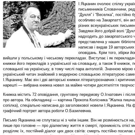
І.Яцканин очолює спілку украї
письменників Словаччини, ре
“Дукля” і “Веселка”, постійно бу
особливо на Закарпатті, він а
різних всеукраїнських письмен
Завдяки його добрій волі “Дук
надходить до закарпатського 
представлена у наших бібліоте
написав і видав 19 авторських
оповідань. Крім того, збірки й
вийшли у польському і чеському перекладах. Виступає і як переклада
книжки його перекладів з української на словацьку, а також 9 книжок, 
словацької на українську, в тому числі пара антологій. Значною мірою
український читач знайомий з модерною словацькою літературою саме
І.Яцканину. Має він і дві авторські книжки літературознавчих і критичних
нарешті — вибрана книжка новел за майже чотири десятиліття творчост
Книжка містить 72 оповідання, грунтовну передмову О.Ігнатович і післ
про автора. На обкладинці — картина Прокопа Колісника “Жалка пишча
сопілка), спеціально написана до заголовкової новели І.Яцканина. На
графічний портрет автора роботи О.Базилевчиа.
Письмо Яцканина не сплутаєш ні з чиїм іншим. Він не розмінюється на д
пише про головне — про діалектику життя я смерті, проникність отієї м
розділяє їх, постійний діалог цих двох світів: смерть постійно посилає 