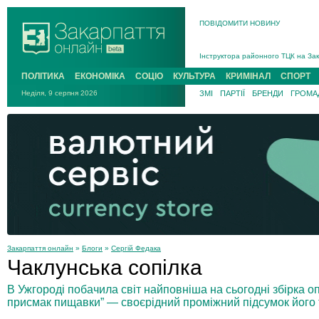
ПОВІДОМИТИ НОВИНУ
На війні загинув 26-річний військо
Інструктора районного ТЦК на Зак
В Ужгороді попрощаються із полег
ПОЛІТИКА
ЕКОНОМІКА
СОЦІО
КУЛЬТУРА
КРИМІНАЛ
СПОРТ
В Ужгороді 5 серпня попрощаються
Неділя, 9 серпня 2026
ЗМІ
ПАРТІЇ
БРЕНДИ
ГРОМАД
Підтвердили загибель захисника і
На війні з рф поліг військовий з 
На війні загинув 26-річний військо
Закарпаття онлайн
»
Блоги
»
Сергій Федака
Чаклунська сопілка
В Ужгороді побачила світ найповніша на сьогодні збірка о
присмак пищавки” — своєрідний проміжний підсумок його 