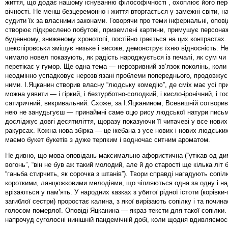
життя, що додає нашому існуванню філософічності , охоплює його пе
вічності. Не менш безцеремонно і життя вторгається у замежні світи, н
судити їх за власними законами. Говорячи про теми інфернальні, опов
створює підкреслено побутові, приземлені картини, примушує персонаж
буденному, зниженому хронотопі, постійно грається на цих контрастах. 
шекспіровськи змішує низьке і високе, демонструє їхню відносність. Н
чимало новел показують, як радість народжується із печалі, як сум чи
перетікає у гумор. Ще одна тема — нерозривний зв’язок поколінь, коли
неодмінно успадковує нерозв’язані проблеми попереднього, продовжу
ними. І.Яцканин створив власну “людську комедію”, де сміх має усі пр
можна уявити — і гіркий, і безтурботно-солодкий, і кисло-іронічний, і го
сатиричний, викривальний. Схоже, за І.Яцканином, Всевишній сотворив
нею не занудьгуєш — принаймні саме оцю рису людської натури пись
досліджує довгі десятиліття, щоразу показуючи її читачеві у все нових
ракурсах. Кожна нова збірка — це ікебана з усе нових і нових людських 
маємо букет букетів з дуже терпким і водночас ситним ароматом.
Не дивно, що мова оповідань максимально афористична (“утікав од дим
вогонь”, “він не був аж такий молодий, але й до старості ще кілька літ 
“ганьба стирчить, як сорочка з штанів”). Твори справді нагадують сопілк
короткими, ланцюжковими мелодіями, що чіпляються одна за одну і на
врізаються у пам’ять. У народних казках з убитої рідної істоти (корівки-
загиблої сестри) проростає калина, з якої вирізають сопілку і та почин
голосом померлої. Оповіді Яцканина — якраз тексти для такої сопілки.
напрочуд суголосні нинішній пандемічній добі, коли щодня вдивляємос