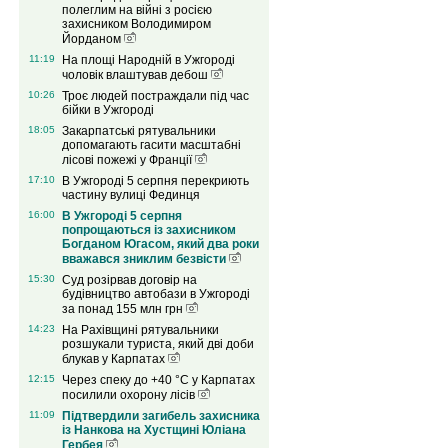
полеглим на війні з росією
захисником Володимиром
Йорданом
11:19
На площі Народній в Ужгороді
чоловік влаштував дебош
10:26
Троє людей постраждали під час
бійки в Ужгороді
18:05
Закарпатські рятувальники
допомагають гасити масштабні
лісові пожежі у Франції
17:10
В Ужгороді 5 серпня перекриють
частину вулиці Фединця
16:00
В Ужгороді 5 серпня
попрощаються із захисником
Богданом Югасом, який два роки
вважався зниклим безвісти
15:30
Суд розірвав договір на
будівництво автобази в Ужгороді
за понад 155 млн грн
14:23
На Рахівщині рятувальники
розшукали туриста, який дві доби
блукав у Карпатах
12:15
Через спеку до +40 °C у Карпатах
посилили охорону лісів
11:09
Підтвердили загибель захисника
із Нанкова на Хустщині Юліана
Гербея