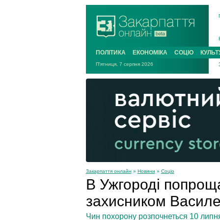
ПОЛІТИКА
ЕКОНОМІКА
СОЦІО
КУЛЬТ
П'ятниця, 7 серпня 2026
Закарпаття онлайн
»
Новини
»
Соціо
В Ужгороді попрощ
захисником Васил
Чин похорону розпочнеться 10 липня