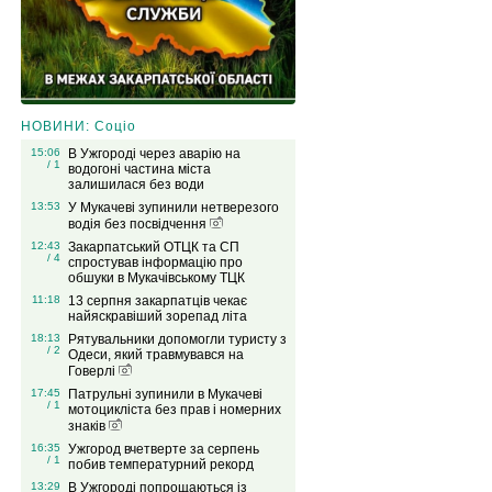
НОВИНИ: Соціо
15:06
В Ужгороді через аварію на
/ 1
водогоні частина міста
залишилася без води
13:53
У Мукачеві зупинили нетверезого
водія без посвідчення
12:43
Закарпатський ОТЦК та СП
/ 4
спростував інформацію про
обшуки в Мукачівському ТЦК
11:18
13 серпня закарпатців чекає
найяскравіший зорепад літа
18:13
Рятувальники допомогли туристу з
/ 2
Одеси, який травмувався на
Говерлі
17:45
Патрульні зупинили в Мукачеві
/ 1
мотоцикліста без прав і номерних
знаків
16:35
Ужгород вчетверте за серпень
/ 1
побив температурний рекорд
13:29
В Ужгороді попрощаються із