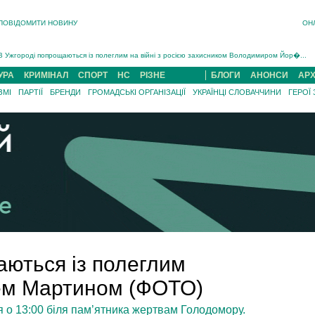
ПОВІДОМИТИ НОВИНУ
ОН
Інструктора районного ТЦК на Закарпатті судитимуть за обвинуваченням у катув...
В Ужгороді попрощаються із полеглим на війні з росією захисником Володимиром Йор�...
В Ужгороді 5 серпня попрощаються із захисником Богданом Югасом, який два роки �...
УРА
КРИМІНАЛ
СПОРТ
НС
РІЗНЕ
БЛОГИ
АНОНСИ
АРХ
Підтвердили загибель захисника із Нанкова на Хустщині Юліана Гербея (ФОТО)[/gree...
ЗМІ
ПАРТІЇ
БРЕНДИ
ГРОМАДСЬКІ ОРГАНІЗАЦІЇ
УКРАЇНЦІ СЛОВАЧЧИНИ
ГЕРОЇ
На війні з рф поліг військовий з Виноградова Ігнат Роздяловський (ФОТО)...
На Хустщині внаслідок ДТП за участі трьох авто постраждали 13 людей (ФОТО)...
Інструктора районного ТЦК на Закарпатті судитимуть за обвинувачен...
аються із полеглим
ем Мартином (ФОТО)
 о 13:00 біля пам’ятника жертвам Голодомору.