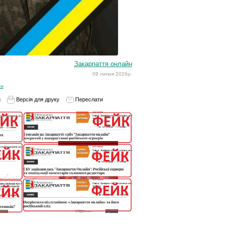
Закарпаття онлайн
09 липня 2026р.
ин
и
Версія для друку
Переслати