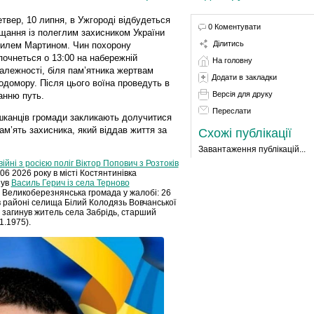
етвер, 10 липня, в Ужгороді відбудеться
0 Коментувати
щання із полеглим захисником України
Ділитись
илем Мартином. Чин похорону
почнеться о 13:00 на набережній
На головну
алежності, біля пам’ятника жертвам
Додати в закладки
одомору. Після цього воїна проведуть в
Версія для друку
анню путь.
Переслати
канців громади закликають долучитися
ам’ять захисника, який віддав життя за
Схожі публікації
Завантаження публікацій...
війні з росією поліг Віктор Попович з Розтоків
6 2026 року в місті Костянтинівка
нув
Василь Герич із села Терново
і. Великоберезнянська громада у жалобі: 26
в районі селища Білий Колодязь Вовчанської
і загинув житель села Забрідь, старший
1.1975).