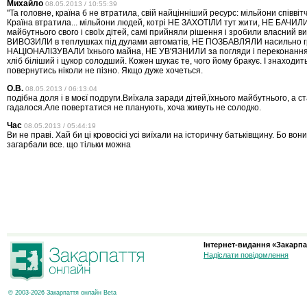
Михайло
08.05.2013 / 10:55:39
"Та головне, країна б не втратила, свій найцінніший ресурс: мільйони співвітчи
Країна втратила... мільйони людей, котрі НЕ ЗАХОТІЛИ тут жити, НЕ БАЧИЛИ 
майбутнього свого і своїх дітей, самі прийняли рішення і зробили власний ви
ВИВОЗИЛИ в теплушках під дулами автоматів, НЕ ПОЗБАВЛЯЛИ насильно г
НАЦІОНАЛІЗУВАЛИ їхнього майна, НЕ УВ'ЯЗНИЛИ за погляди і переконання,
хліб біліший і цукор солодший. Кожен шукає те, чого йому бракує. І знаходить 
повернутись ніколи не пізно. Якщо дуже хочеться.
О.В.
08.05.2013 / 06:13:04
подібна доля і в моєї подруги.Виїхала заради дітей,їхнього майбутнього, а ст
гадалося.Але повертатися не планують, хоча живуть не солодко.
Час
08.05.2013 / 05:44:19
Ви не праві. Хай би ці кровосісі усі виїхали на історичну батьківщину. Бо вони 
загарбали все. що тільки можна
Інтернет-видання «Закарпа
Надіслати повідомлення
© 2003-2026 Закарпаття онлайн Beta