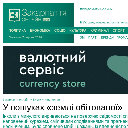
ПОВІДОМИТИ НОВИНУ
Інструктора районного ТЦК на Зак
В Ужгороді попрощаються із полег
В Ужгороді 5 серпня попрощаються
ПОЛІТИКА
ЕКОНОМІКА
СОЦІО
КУЛЬТУРА
КРИМІНАЛ
СПОРТ
Підтвердили загибель захисника і
П'ятниця, 7 серпня 2026
ЗМІ
ПАРТІЇ
БРЕНДИ
ГРОМАД
На війні з рф поліг військовий з 
На Хустщині внаслідок ДТП за уча
Інструктора районного ТЦК на Зак
Закарпаття онлайн
»
Блоги
»
Інна Конар
У пошуках «землі обітованої»
Інколи з минулого вириваються на поверхню свідомості сп
наповнений куражем, сміливими сподіваннями та прагнен
нескінченим, було сповнене мрій і бажань. Із впевненістю