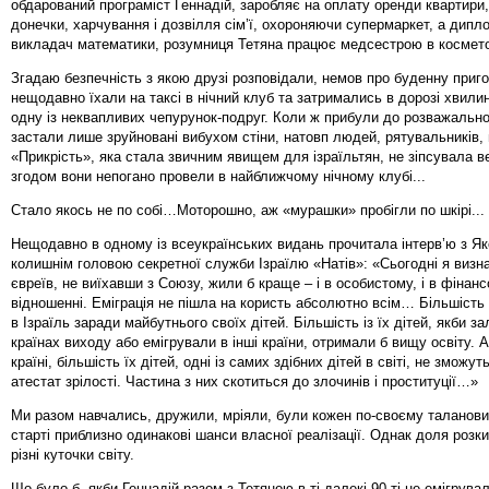
обдарований програміст Геннадій, заробляє на оплату оренди квартири
донечки, харчування і дозвілля сім’ї, охороняючи супермаркет, а дип
викладач математики, розумниця Тетяна працює медсестрою в косметоло
Згадаю безпечність з якою друзі розповідали, немов про буденну приго
нещодавно їхали на таксі в нічний клуб та затримались в дорозі хвили
одну із неквапливих чепурунок-подруг. Коли ж прибули до розважально
застали лише зруйновані вибухом стіни, натовп людей, рятувальників, 
«Прикрість», яка стала звичним явищем для ізраїльтян, не зіпсувала ве
згодом вони непогано провели в найближчому нічному клубі...
Стало якось не по собі…Моторошно, аж «мурашки» пробігли по шкірі...
Нещодавно в одному із всеукраїнських видань прочитала інтерв’ю з Я
колишнім головою секретної служби Ізраїлю «Натів»: «Сьогодні я визн
євреїв, не виїхавши з Союзу, жили б краще – і в особистому, і в фінан
відношенні. Еміграція не пішла на користь абсолютно всім… Більшість 
в Ізраїль заради майбутнього своїх дітей. Більшість із їх дітей, якби 
країнах виходу або емігрували в інші країни, отримали б вищу освіту. Ал
країні, більшість їх дітей, одні із самих здібних дітей в світі, не зможу
атестат зрілості. Частина з них скотиться до злочинів і проституції…»
Ми разом навчались, дружили, мріяли, були кожен по-своєму таланови
старті приблизно одинакові шанси власної реалізації. Однак доля розки
різні куточки світу.
Що було б, якби Геннадій разом з Тетяною в ті далекі 90-ті не емігрувал