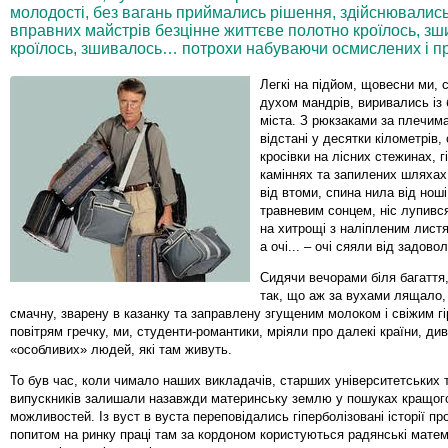
молодості, без вагань приймались рішення, здійснювались 
вправних майстрів безцінне життєве полотно кроїлось, з
кроїлось, зшивалось… потрохи набуваючи осмислених і п
Легкі на підйом, щовесни ми, 
духом мандрів, виривались із 
міста. З рюкзаками за плечим
відстані у десятки кілометрів,
кросівки на лісних стежинах, г
каміннях та запилених шляхах.
від втоми, спина нила від нош
травневим сонцем, ніс лупивс
на хитрощі з наліпленим лист
а очі... – очі сяяли від задово
Сидячи вечорами біля багаття,
так, що аж за вухами лящало,
смачну, зварену в казанку та заправлену згущеним молоком і свіжим г
повітрям гречку, ми, студенти-романтики, мріяли про далекі країни, див
«особливих» людей, які там живуть.
То був час, коли чимало наших викладачів, старших університетських 
випускників залишали назавжди материнську землю у пошуках кращого
можливостей. Із вуст в вуста переповідались гіперболізовані історії пр
попитом на ринку праці там за кордоном користуються радянські матем