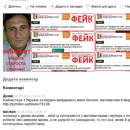
Ділитись
На головну
Додати в закладки
Версія для друку
Пе
Додати коментар
Коментарі
Денис
09.05.2013 / 20:31:26
Найчастіше з України за кордон виїжджають вчені-біологи, математики й ме
http://tyzhden.ua/News/79138
васман
08.05.2013 / 18:46:27
палииця з двома кінцями... якби ці програмісти з математиками і муляри з 
робили свої америки вдома, а не шукали по закордонах, то хто зна, може й д
потягнулись заробітчани.