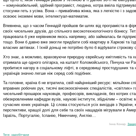
– комунікабельний, здібний програміст, людина, котра вміла підтримува
стосунки геть з усіма. Вона – приваблива жінка, яка з легкістю і з зад
освоює іноземні мови, інтелектуал-математик.
Впевнена, що з часом Геннадій пройшов би шлях від програміста в фірм
своїх чисельних друзів, до спільного високотехнологічного бізнесу. Тет
працювала б уже керівником якось напрямку, або займалась би підпр
тощо. Вони б давно вже змогли придбати собі квартиру в Харкові та їз
власних автівках. І їхній доньці не потрібно було б відбувати строкову 
Хто знає, а можливо, враховуючи природну єврейську кмітливість та хи
отримала ще одного олігарха, на кшталт Коломойського, Пінчука чи Р
пробитися нагору в соціальному ліфті, в середовищі простодушних та
українців значно легше ніж серед собі подібних.
Та головне, країна б не втратила, свій найцінніший ресурс: мільйони спі
вправних робочих рук, тисячі високоосвічених спеціалістів, «світлих» го
чисельний прошарок науковців, професорів, викладачів, без котрих ст
обезкровленими кафедри вузів, наукові інститути, збіднілим – освітнє 
сучасних юних українців. Ці слова стосуються усіх вихідців з України, 
перспективи, кращої долі для себе та своїх нащадків мігрували в Амери
Ізраїль, Португалію, Іспанію, Німеччину, Англію…
Інна Конар,
Закар
Теги:
заробітчани