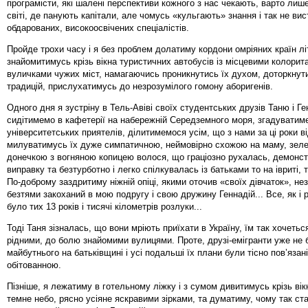
програмісти, які шалені перспективи кожного з нас чекають, варто лиш
світі, де панують капітали, але чомусь «кульгають» знання і так не ви
обдарованих, високоосвічених спеціалістів.
Пройде трохи часу і я без проблем долатиму кордони омріяних країн лі
знайомитимусь крізь вікна туристичних автобусів із місцевими колори
вуличками чужих міст, намагаючись проникнутись їх духом, доторкнутис
традицій, прислухатимусь до незрозумілого гомону аборигенів.
Одного дня я зустріну в Тель-Авіві своїх студентських друзів Таню і Ге
сидітимемо в кафетерії на набережній Середземного моря, згадуватим
університетських приятелів, ділитимемося усім, що з нами за ці роки в
милуватимусь їх дуже симпатичною, неймовірно схожою на маму, зел
донечкою з вогняною копицею волося, що граціозно рухалась, демонс
виправку та безтурботно і легко спілкувалась із батьками то на івриті, 
По-доброму заздритиму ніжній опіці, якими оточив «своїх дівчаток», не
безтями закоханий в мою подругу і свою дружину Геннадій... Все, як і р
було тих 13 років і тисячі кілометрів розлуки...
Тоді Таня зізналась, що вони мріють приїхати в Україну, їм так хочетьс
рідними, до болю знайомими вулицями. Проте, друзі-емігранти уже не 
майбутнього на батьківщині і усі подальші їх плани були тісно пов’язан
обітованною.
Пізніше, я лежатиму в готельному ліжку і з сумом дивитимусь крізь ві
темне небо, рясно усіяне яскравими зірками, та думатиму, чому так ст