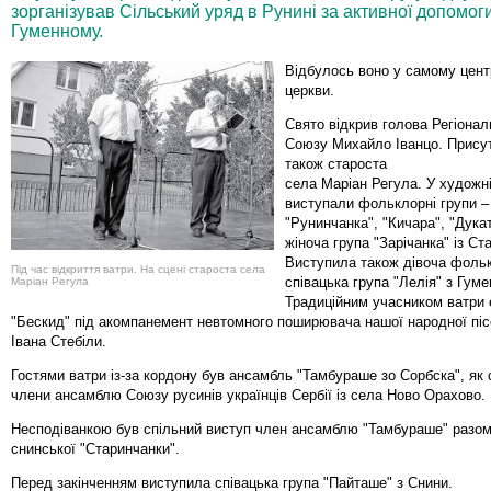
зорганізував Сільський уряд в Рунині за активної допомо
Гуменному.
Відбулось воно у самому центр
церкви.
Свято відкрив голова Регіонал
Союзу Михайло Іванцо. Присут
також староста
села Маріан Регула. У художні
виступали фольклорні групи 
"Рунинчанка", "Кичара", "Дукат
жіноча група "Зарічанка" із Ст
Виступила також дівоча фоль
Під час відкриття ватри. На сцені староста села
співацька група "Лелія" з Гуме
Маріан Регула
Традиційним учасником ватри
"Бескид" під акомпанемент невтомного поширювача нашої народної піс
Івана Стебіли.
Гостями ватри із-за кордону був ансамбль "Тамбураше зо Сорбска", як 
члени ансамблю Союзу русинів українців Сербії із села Ново Орахово.
Несподіванкою був спільний виступ член ансамблю "Тамбураше" разом
снинської "Старинчанки".
Перед закінченням виступила співацька група "Пайташе" з Снини.