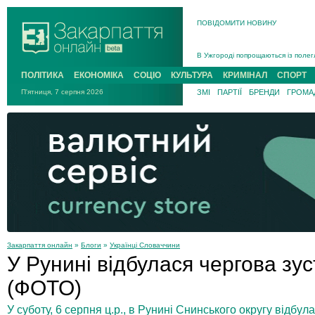
ПОВІДОМИТИ НОВИНУ
Інструктора районного ТЦК на Зак
В Ужгороді попрощаються із полег
В Ужгороді 5 серпня попрощаються
ПОЛІТИКА
ЕКОНОМІКА
СОЦІО
КУЛЬТУРА
КРИМІНАЛ
СПОРТ
Підтвердили загибель захисника і
П'ятниця, 7 серпня 2026
ЗМІ
ПАРТІЇ
БРЕНДИ
ГРОМАД
На війні з рф поліг військовий з 
На Хустщині внаслідок ДТП за уча
Інструктора районного ТЦК на Зак
Закарпаття онлайн
»
Блоги
»
Українці Словаччини
У Рунині відбулася чергова зус
(ФОТО)
У суботу, 6 серпня ц.р., в Рунині Снинського округу відбула