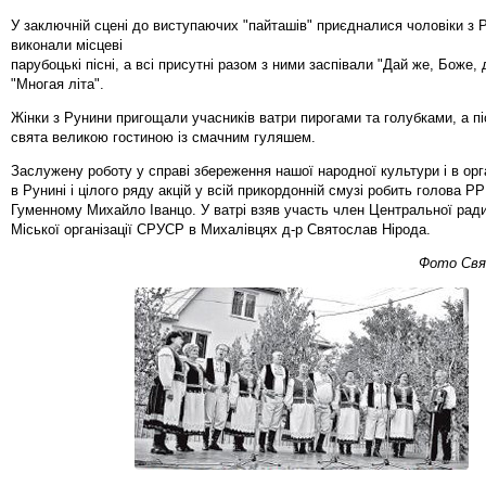
У заключній сцені до виступаючих "пайташів" приєдналися чоловіки з Р
виконали місцеві
парубоцькі пісні, а всі присутні разом з ними заспівали "Дай же, Боже, 
"Многая літа".
Жінки з Рунини пригощали учасників ватри пирогами та голубками, а пі
свята великою гостиною із смачним гуляшем.
Заслужену роботу у справі збереження нашої народної культури і в орг
в Рунині і цілого ряду акцій у всій прикордонній смузі робить голова 
Гуменному Михайло Іванцо. У ватрі взяв участь член Центральної рад
Міської організації СРУСР в Михалівцях д-р Святослав Нірода.
Фото Свя