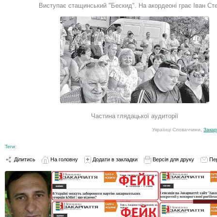
Виступає стащинський "Бескид". На акордеоні грає Іван Ст
Частина глядацької аудиторії
Українці Словаччини,
Закар
Теги:
Ділитись
На головну
Додати в закладки
Версія для друку
Пе