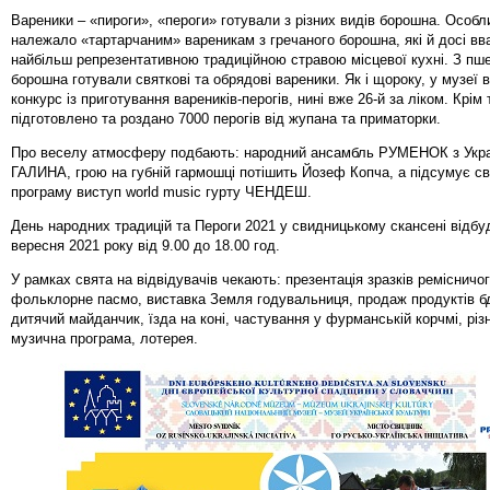
Вареники – «пироги», «пероги» готували з різних видів борошна. Особл
належало «тартарчаним» вареникам з гречаного борошна, які й досі в
найбільш репрезентативною традиційною стравою місцевої кухні. З пш
борошна готували святкові та обрядові вареники. Як і щороку, у музеї
конкурс із приготування вареників-перогів, нині вже 26-й за ліком. Крім 
підготовлено та роздано 7000 перогів від жупана та приматорки.
Про веселу атмосферу подбають: народний ансамбль РУМЕНОК з Украї
ГАЛИНА, грою на губній гармошці потішить Йозеф Копча, а підсумує с
програму виступ world music гурту ЧЕНДЕШ.
День народних традицій та Пероги 2021 у свидницькому скансені відбу
вересня 2021 року від 9.00 до 18.00 год.
У рамках свята на відвідувачів чекають: презентація зразків ремісничо
фольклорне пасмо, виставка Земля годувальниця, продаж продуктів б
дитячий майданчик, їзда на коні, частування у фурманській корчмі, різ
музична програма, лотерея.