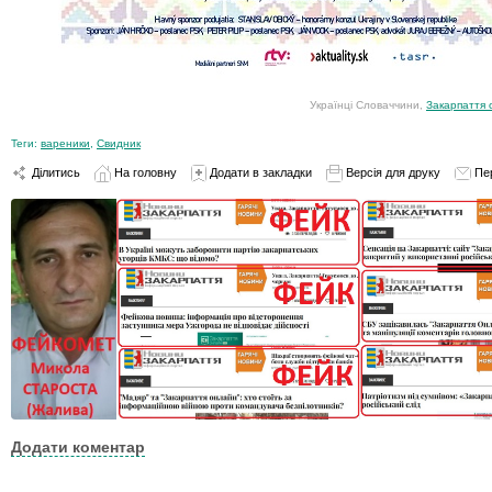
Українці Словаччини,
Закарпаття 
Теги:
вареники
,
Свидник
Ділитись
На головну
Додати в закладки
Версія для друку
Пе
Додати коментар