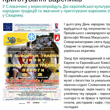
У Словаччині у вересніпройдуть Дні європейської культурн
народних традицій та змагання у приготуванні вареників (п
у Свиднику.
І цього року День народних тр
відбудеться під патронатом г
Пряшівського самоврядного кр
філософії Мілана Маєрського.
Співорганізаторами свята буду
Свидник та громадське об’єдн
українська ініціатива.
Захід був запроваджений із ін
Європи та Європейської Комісі
популяризації місцевої культу
Проводиться щорічно у вересн
50 європейських країнах. Кільк
музеї з багатства та унікально
північно-східної Словаччини 
популяризації, окрім іншого, т
улюблену їжу предків – пироги
сьогодні їх не бракує в пропоз
готелів, ресторанів і кафе, гтую
господині.