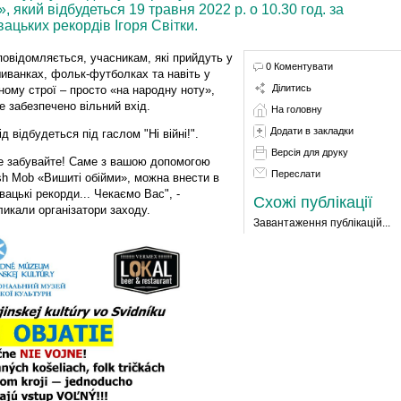
 який відбудеться 19 травня 2022 р. о 10.30 год. за
ацьких рекордів Ігоря Світки.
повідомляється, учасникам, які прийдуть у
0 Коментувати
иванках, фольк-футболках та навіть у
Ділитись
ному строї – просто «на народну ноту»,
е забезпечено вільний вхід.
На головну
Додати в закладки
ід відбудеться під гаслом "Ні війні!".
Версія для друку
не забувайте! Саме з вашою допомогою
Переслати
sh Mob «Вишиті обійми», можна внести в
вацькі рекорди... Чекаємо Вас", -
Схожі публікації
ликали організатори заходу.
Завантаження публікацій...