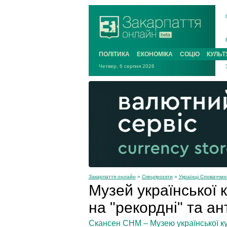
ПОЛІТИКА
ЕКОНОМІКА
СОЦІО
КУЛЬТ
Четвер, 6 серпня 2026
Закарпаття онлайн
»
Спецпроєкти
»
Українці Словаччин
Музей української 
на "рекордні" та а
Скансен СНМ – Музею української к