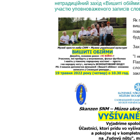
нетрадиційний захід «Вишиті обійми»,
участю уповноваженого записів слов
Як 
виш
пов
буд
Зах
"І 
Fla
сло
зак