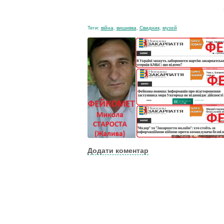
Теги:
війна
,
вишивка
,
Свидник
,
музей
Додати коментар