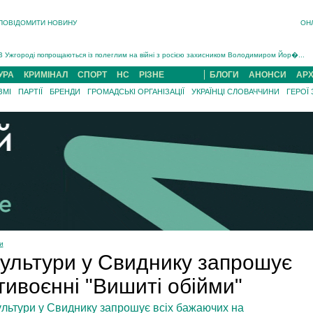
ПОВІДОМИТИ НОВИНУ
ОН
Інструктора районного ТЦК на Закарпатті судитимуть за обвинуваченням у катув...
В Ужгороді попрощаються із полеглим на війні з росією захисником Володимиром Йор�...
В Ужгороді 5 серпня попрощаються із захисником Богданом Югасом, який два роки �...
УРА
КРИМІНАЛ
СПОРТ
НС
РІЗНЕ
БЛОГИ
АНОНСИ
АРХ
Підтвердили загибель захисника із Нанкова на Хустщині Юліана Гербея (ФОТО)[/gree...
ЗМІ
ПАРТІЇ
БРЕНДИ
ГРОМАДСЬКІ ОРГАНІЗАЦІЇ
УКРАЇНЦІ СЛОВАЧЧИНИ
ГЕРОЇ
На війні з рф поліг військовий з Виноградова Ігнат Роздяловський (ФОТО)...
На Хустщині внаслідок ДТП за участі трьох авто постраждали 13 людей (ФОТО)...
Інструктора районного ТЦК на Закарпатті судитимуть за обвинувачен...
и
культури у Свиднику запрошує
нтивоєнні "Вишиті обійми"
ультури у Свиднику запрошує всіх бажаючих на