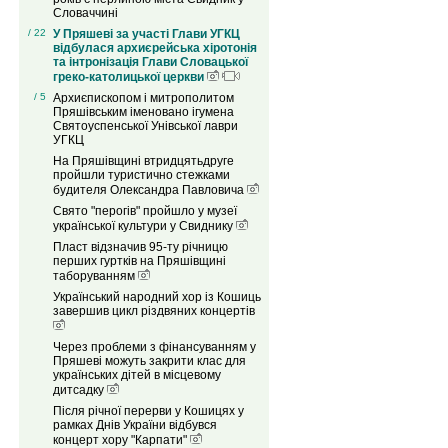
Словаччині
/ 22
У Пряшеві за участі Глави УГКЦ
відбулася архиєрейська хіротонія
та інтронізація Глави Словацької
греко-католицької церкви
/ 5
Архиєпископом і митрополитом
Пряшівським іменовано ігумена
Святоуспенської Унівської лаври
УГКЦ
На Пряшівщині втридцятьдруге
пройшли туристично стежками
будителя Олександра Павловича
Свято "перогів" пройшло у музеї
української культури у Свиднику
Пласт відзначив 95-ту річницю
перших гуртків на Пряшівщині
таборуванням
Український народний хор із Кошиць
завершив цикл різдвяних концертів
Через проблеми з фінансуванням у
Пряшеві можуть закрити клас для
українських дітей в місцевому
дитсадку
Після річної перерви у Кошицях у
рамках Днів України відбувся
концерт хору "Карпати"