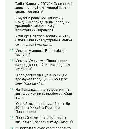
Табір "Карпати-2022" у Словаччині
знов приніс дітям і молоді багато
знань і забави
У музеї української культури у
Свиднику пройде День народних
традицій зі змаганням у
приготуванні вареників
У таборі Пласту "Карпати 2021" у
Словаччині знов зустрілася майже
сотня дітей і молоді
/ 2
Микола Мушинка. Боротьба за
"минуле"
/ 1
Миколу Мушинку з Пряшівщини
нагороджено найвищим орденом
України
Після довгих місяців в Кошицях
прозвучав традиційний концерт
хору "Карпати"
/ 1
На Пряшівщині на 89 році життя
відійшов у вічність професор Юрій
Бача
Ювілей визначного україніста. До
90-ліття Михайла Романа з
Пряшівщини
/ 1
Перший лемко, творчість якого
визнали в Європейському Союзі
/ 3
35 років відзначає хор "Карпати" у