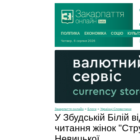
ПОЛІТИКА
ЕКОНОМІКА
СОЦІО
КУЛЬТ
Четвер, 6 серпня 2026
Закарпаття онлайн
»
Блоги
»
Українці Словаччини
У Збудській Білій в
читання жінок "Стр
Невицької