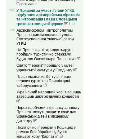
Словаччині
/ 22
У Пряшеві за участі Глави УГКЦ
відбулася архиєрейська хіротонія
та інтронізація Глави Словацької
греко-католицької церкви
/ 5
Архиєпископом і митрополитом
Пряшівським іменовано ігумена
Святоуспенської Унівської лаври
УГКЦ
На Пряшівщині втридцятьдруге
пройшли туристично стежками
будителя Олександра Павловича
Свято "перогів" пройшло у музеї
української культури у Свиднику
Пласт відзначив 95-ту річницю
перших гуртків на Пряшівщині
таборуванням
Український народний хор із Кошиць
завершив цикл різдвяних концертів
Через проблеми з фінансуванням у
Пряшеві можуть закрити клас для
українських дітей в місцевому
дитсадку
Після річної перерви у Кошицях у
рамках Днів України відбувся
концерт хору "Карпати"