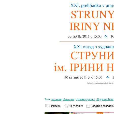
Теги:
читання
,
Невицька
,
русини-українці
,
Збудська Біла
Ділитись
На головну
Додати в закладк