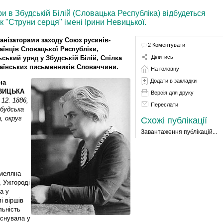
ури в Збудській Білій (Словацька Республіка) відбудеться
к "Струни серця" імені Ірини Невицької.
анізаторами заходу Союз русинів-
2 Коментувати
аїнців Словацької Республіки,
Ділитись
ьський уряд у Збудській Білій, Спілка
аїнських письменників Словаччини.
На головну
Додати в закладки
на
ВИЦЬКA
Версія для друку
 12. 1886,
Переслати
Збудcькa
a, oкруг
Схожі публікації
Завантаження публікацій...
Омеляна
, Ужгoрoді
a у
і віршів
льніcть
acнувaлa у