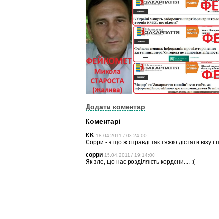
Додати коментар
Коментарі
KK
18.04.2011 / 03:24:00
Сорри - а що ж справді так тяжко дістати візу 
сорри
15.04.2011 / 19:14:00
Як зле, що нас розділяють кордони.... :(