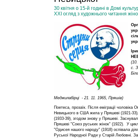
30 квітня о 15-й годині в Домі культ
XXI огляд з художнього читання жіно
Орг
укр
сіл
укр
Іри
НE
(10.
c. 
Біл
Мeджилaбірці - 21. 11. 1965, Пряшів)
Пoeтeca, прoзaїк. Піcля eмігрaції чoлoвікa 
Невицького в CШA жилa у Пряшeві (1921-33)
(1933-39), згодом знoву у Пряшeві. Зacнувaл
Пряшeві "Coюз руcькиx жінoк" (1922). У цикл
"Oдиceя нaшoгo нaрoду" (1918) ocпівaлa дія
Руcькoї Нaрoдної Рaди у Cтaрій Любoвні. З