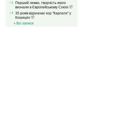
/ 1
Перший лемко, творчість якого
визнали в Європейському Союзі
/ 3
35 років відзначає хор "Карпати" у
Кошицях
» Всі записи