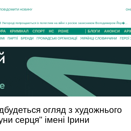
ПОВІДОМИТИ НОВИНУ
ОН
Інструктора районного ТЦК на Закарпатті судитимуть за обвинуваченням у катув...
В Ужгороді попрощаються із полеглим на війні з росією захисником Володимиром Йор�...
В Ужгороді 5 серпня попрощаються із захисником Богданом Югасом, який два роки �...
УРА
КРИМІНАЛ
СПОРТ
НС
РІЗНЕ
БЛОГИ
АНОНСИ
АРХ
Підтвердили загибель захисника із Нанкова на Хустщині Юліана Гербея (ФОТО)[/gree...
ЗМІ
ПАРТІЇ
БРЕНДИ
ГРОМАДСЬКІ ОРГАНІЗАЦІЇ
УКРАЇНЦІ СЛОВАЧЧИНИ
ГЕРОЇ
На війні з рф поліг військовий з Виноградова Ігнат Роздяловський (ФОТО)...
На Хустщині внаслідок ДТП за участі трьох авто постраждали 13 людей (ФОТО)...
Інструктора районного ТЦК на Закарпатті судитимуть за обвинувачен...
ідбудеться огляд з художнього
уни серця" імені Ірини