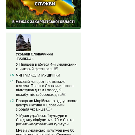
Українці Словаччини
Публікації:
У Пряшеві відбувся 4-й український
книжковий фестиваль
/ 5
ЧИН МИКОЛИ МУШИНКИ
/ 1
Роковий концерт і лемківське
весілля. Пласт в Словаччині знов
підготував дітям і молоді 9
незабутніх таборових днів
/ 3
Проща до Марійського відпустового
центру Лютина у Словаччині
зібрала українців
У Музеї української культури в
Свиднику відбудеться 70-е Свято
русинсько-української культури
Музей української культури вже 60
років є перлиною міста Свидник у