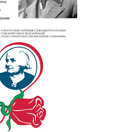
рoну
.
турним