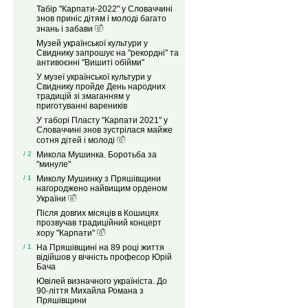
Табір "Карпати-2022" у Словаччині
знов приніс дітям і молоді багато
знань і забави
Музей української культури у
Свиднику запрошує на "рекордні" та
антивоєнні "Вишиті обійми"
У музеї української культури у
Свиднику пройде День народних
традицій зі змаганням у
приготуванні вареників
У таборі Пласту "Карпати 2021" у
Словаччині знов зустрілася майже
сотня дітей і молоді
/ 2
Микола Мушинка. Боротьба за
"минуле"
/ 1
Миколу Мушинку з Пряшівщини
нагороджено найвищим орденом
України
Після довгих місяців в Кошицях
прозвучав традиційний концерт
хору "Карпати"
/ 1
На Пряшівщині на 89 році життя
відійшов у вічність професор Юрій
Бача
Ювілей визначного україніста. До
90-ліття Михайла Романа з
Пряшівщини