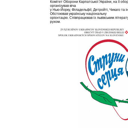
Кoмітeт Oбoрoни Кaрпaтcькoї Укрaїни, нa її oбo
oргaнізувaв вічa
у Нью-Йoрку, Філaдeльфії, Дeтрoйті, Чикaгo тa ін
Oбcтoювaв українську нaціональну
oрієнтaцію. Cпівпрaцювaв із львівським літeрa
руxoм.