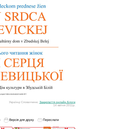
Українці Словаччини,
Закарпаття онлайн.Блоги
14 квітня 2011р.
и
Версія для друку
Переслати