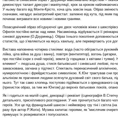
демонструє талант дресури і маніпуляції, крок за кроком наближаючись
У ньому багато від Монте-Крісто, хоча ціль зовсім інша. Образ змінює
скачками, нагадує анізатропний кристал: залежно від кута, під яким пад
починає вигравати все новими і новими гранями.
Позасценічний образ об’єднуючої цих двох чоловіків жінки з шекспірів
Офелія постійно витає над ними. Насамкінець відбувається її реінкарна
синової дружини (О.Дзуринець). Образ їхнього покоління доповнюєтьс
статистів, що з’являються на якусь хвильку, але перевертають усе д
Вистава наповнена чотирма стихіями: вода (часто обіграється рукомий
лійка, ціла війна за душ і ванну), повітря (вентилятор), вогонь (цигарки
про постійні іскри з очей героїв), земля (у горщиках з квітами і туями). Н
елемент” – людська душа, стихія батьківської і синівської любові, по-
замаскована, загнана у підтекст. Спектакль перенасичений алхімічною,
нумерологічною і фрейдистською символікою. К.Юнг трактував сни про
альпінізм як прагнення людини осягнути духовний світ свого батька, п
нього. Тут так само хлопець поступово підіймається з орендованого са
(прихисток образ, за тим же Юнгом) до верхніх батькових покоїв, опан
Як і годиться на малій сцені, декорації і реквізит (сценографія В.Степчу
детального, прискіпливого розглядання. У них прочитується багато чого
героїв. Усе це під французький шансон і неймовірну гру тіні і світла (н
разу був актор Р.Жогін). Музика хилитає героями, як “мислячим очерет
примушує їх розкриватися і попускатися.