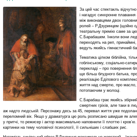
За цей час спектакль відчутно
і нагадує синхронне плавання 
між виконавцями двох головни
ролей – Р.Дзуринцем (щойно 
театральну премію саме за цю 
С.Барабашем. Інколи вони лед
переходять на реп, принаймні,
ведуть якийсь гімнастичний б
Тематика цілком біблійна, тіль
гоблінському, соціально-сати
перекладі – про повернення б
ще більш блудного батька, пр
реалізацію Едіпового комплекс
життя над смертю, про масло,
потопаючим у молоці.
С.Барабаш грає якийсь збірни
смертних гріхів, але таки в лю
аж надто людській. Персонажу десь за 45, перевал життя уже подолан
переломний вік. Якщо у драматурга цю роль розписано швидше як але
у притчі, то режисер і актор максимально наповнили її плоттю і кров’ю.
картинки на тему чоловічої психології, її сильніших і слабших рис.
Натомість синівський образ Р.Дзуринця максимально жорсткий – їжачок