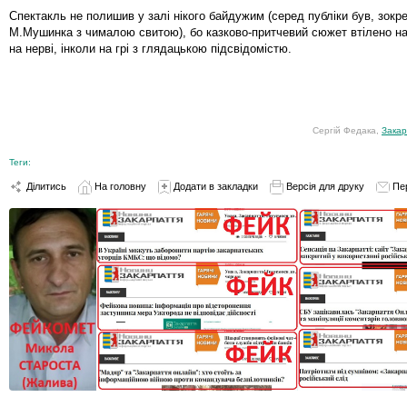
Спектакль не полишив у залі нікого байдужим (серед публіки був, зокр
М.Мушинка з чималою свитою), бо казково-притчевий сюжет втілено н
на нерві, інколи на грі з глядацькою підсвідомістю.
Сергій Федака,
Закар
Теги:
Ділитись
На головну
Додати в закладки
Версія для друку
Пе