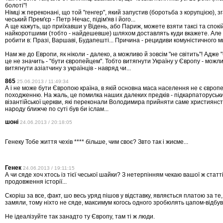
болоті"!
Німці ж переконані, що той "генгер", який запустив (боротьба з корупцією), 
чеський Прем'єр - Петр Нечас, підім'яв і його...
А ще кажуть, що приїхавши у Відень, або Париж, можете взяти таксі та спокі
найкоротшими (тобто - найдешевше) шляхом доставлять куди вкажете. Але 
робити в: Празі, Варшаві, Будапешті... Причина - рецидиви комуністичного м
Нам же до Европи, як ніколи - далеко, а можливо й зовсім "не світить"! Адже "
це не значить - "бути європейцем". Тобто витягнути Україну у Європу - можли
витягнути азіатчину з українців - навряд чи...
865
25.06.2013 / 11:49:34
А і не може бути Європою країна, в якій основна маса населення не є європ
походженню. На жаль, це помилка наших далеких предків - підкарпаторуськ
візантійської церкви, які переконали Володимира прийняти саме християнст
народу ближче по суті був би іслам...
шоні
24.06.2013 / 20:18:05
Генеку Тобе життя чехів **** більше, чим своє? Звто так і жиєме...
Генек
24.06.2013 / 19:11:15
А чи сяде хоч хтось із тієї чеської шайки? З нетерпінням чекаю вашої ж статт
продовження історії...
Скоріш за все, факт, шо весь уряд пішов у відставку, являється платою за те
замяли, тому ніхто не сяде, максимум когось одного зробюлять цапом-відбу
Не ідеалізуйте так занадто ту Європу, там ті ж люди.