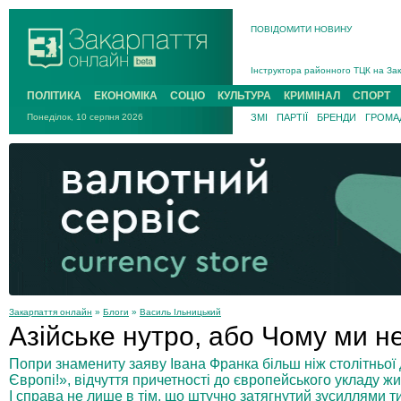
ПОВІДОМИТИ НОВИНУ
На війні загинув 26-річний військо
Інструктора районного ТЦК на Зак
В Ужгороді попрощаються із полег
ПОЛІТИКА
ЕКОНОМІКА
СОЦІО
КУЛЬТУРА
КРИМІНАЛ
СПОРТ
В Ужгороді 5 серпня попрощаються
Понеділок, 10 серпня 2026
ЗМІ
ПАРТІЇ
БРЕНДИ
ГРОМАД
Підтвердили загибель захисника і
На війні з рф поліг військовий з 
На війні загинув 26-річний військо
Закарпаття онлайн
»
Блоги
»
Василь Ільницький
Азійське нутро, або Чому ми н
Попри знамениту заяву Івана Франка більш ніж столітньої д
Європі!», відчуття причетності до європейського укладу жи
І справа не лише в тім, що штучно затягнутий зусиллями т