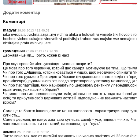
Додати коментар
Коментарі
magyar
29.06.2013 / 12:40:51
jaka evropa,tut vichna azija...nyi vichna afrika u holovah.vi vmijete tilki hovopiti,ro
hochete,vichno sukajete vinovnih.vi podivitsja kruhom vas majshe vse nemajete d
obsirajete,protu vsih vojujete.
громадянин
25.06.2013 / 12:26:30
Держава - це ми... Тобто, кожен із нас!
Про яку європейськість українця - можна говорити?
Це мова про того черяника, котрий дає хабаря, мотивуюче це тим... що "вим
Чи про того ДАІшника, котрий ховається у кущах, щоб неодмінно спіймати "
Чи про того руського Президента України (вчорашнього шапкозлодія та "при
проФФесора), руками якого вся влада перетворена у вотчину можновладця з
Чи про тих партійців, яких набирають по цензовому рейтингу у передвиборні
практично, усіх партій в Україні?
Чи, може про тих... священослужителів, які самі не платять податки зі свої д
осіб) та прибутків своїх церковних лотків й, відповідно - не вважають насплат
гріхом?
Саме це та багато іншого, але не менш показового - характеризує нашу сутні
сутність...
Саме в державі, де панує азіатська сутність: халіф – усе, підлеглі – ніхто. Чи 
частенько питають: ти хто такий, натякаючи, що - "нуль"...
земляк
25.06.2013 / 11:58:12
Так то воно так, але от англійці вважають, що чеська політика усі 23 роки (піс