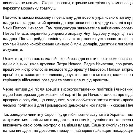
випивоха не матиме. Скоріш навпаки, отримає матеріальну компенсаці
пережиту моральну травму…
Натомість маємо показову і повчальну для всього українського загалу 
влади на скандал, який призвів до відставки всього уряду на чолі з пр
Чехії Петром Нечасом. Там прокуратура звинуватила найближчу сорат
Петра Нечаса, керівника урядового апарату Яну Надьову у корупції та
владою. Під час рейдів поліції у кількох державних установах та офіс
компаній було конфісковано близько 8 млн. доларів, десятки кілограмів
документи.
Окрім того, вона наказала військовій розвідці вести спостереження за 
однією з яких була дружина Петра Нечаса, Радка Нечасова, про розл
прем'єр-міністр оголосив незадовго до арешту Надьової. Поліція затр
прем'єра, а також двох колишніх депутатів, одного міністра, колишньог
керівників військової розвідки та залишила їх під арештом.
Через чотири дні після арештів високопоставлених політиків і чиновникі
лідер Громадської демократичної партії Петро Нечас оголосив про відс
прекрасно розумію, що складності мого особистого життя стають про
чеської політики й для Громадської демократичної партії», - сказав Неч
Так заведено чинити у Європі, куди ніби прагне вступити й Україна. То
дотримується політичних стандартів, а опозиція, суспільство та преса 
виконують свою роль контролю за діями влади. Саме ж суспільство ад
на такі випадки і не дозволяє нікому - і найперше найвищим посадовця