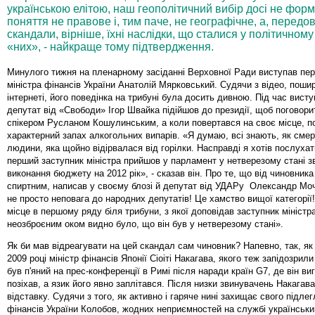
українською елітою, наш геополітичний вибір досі не форм
поняття не правове і, тим паче, не географічне, а, передов
скандали, вірніше, їхні наслідки, що сталися у політичном
«них», - найкраще тому підтвердження.
Минулого тижня на пленарному засіданні Верховної Ради виступав пе
міністра фінансів України Анатолій Мярковський. Судячи з відео, поши
інтернеті, його поведінка на трибуні була досить дивною. Під час вист
депутат від «Свободи» Ігор Швайка підійшов до президії, щоб поговорит
спікером Русланом Кошулинським, а коли повертався на своє місце, п
характерний запах алкогольних випарів. «Я думаю, всі знають, як смер
людини, яка щойно відірвалася від горілки. Насправді я хотів послухат
перший заступник міністра прийшов у парламент у нетверезому стані з
виконання бюджету на 2012 рік», - сказав він. Про те, що від чиновник
спиртним, написав у своєму блозі й депутат від УДАРу Олександр Мо
не просто неповага до народних депутатів! Це хамство вищої категорії
місце в першому ряду біля трибуни, з якої доповідав заступник міністра
неозброєним оком видно було, що він був у нетверезому стані».
Як би мав відреагувати на цей скандал сам чиновник? Напевно, так, як
2009 році міністр фінансів Японії Сіоіті Накагава, якого теж запідозрили 
був п'яний на прес-конференції в Римі після наради країн G7, де він в
позіхав, а язик його явно заплітався. Після низки звинувачень Накагав
відставку. Судячи з того, як активно і гаряче нині захищає свого підлег
фінансів України Колобов, жодних неприємностей на службі українськи