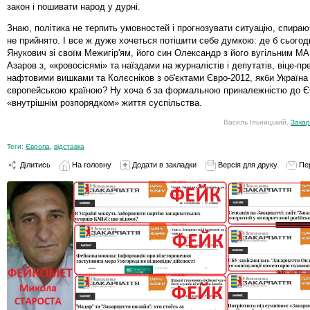
закон і пошивати народ у дурні.
Знаю, політика не терпить умовностей і прогнозувати ситуацію, спираю
не прийнято. І все ж дуже хочеться потішити себе думкою: де б сьогод
Янукович зі своїм Межигір'ям, його син Олександр з його вугільним М
Азаров з, «кровосісямі» та наїздами на журналістів і депутатів, віце-пр
нафтовими вишками та Колєсніков з об'єктами Євро-2012, якби Україна
європейською країною? Ну хоча б за формальною приналежністю до Є
«внутрішнім розпорядком» життя суспільства.
Василь Ільницький,
Закар
Теги:
Європа
,
відставка
Ділитись
На головну
Додати в закладки
Версія для друку
Пе