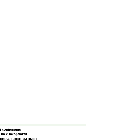
зі копіювання
 на «Закарпаття
овідальність за вміст