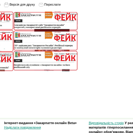
и
Версія для друку
Переслати
Інтернет-видання «Закарпаття онлайн Beta»
Відповідальність сторін
У ра
Надіслати повідомлення
матеріалів гіперпосилання
онлайн» обов’язкове. Відп