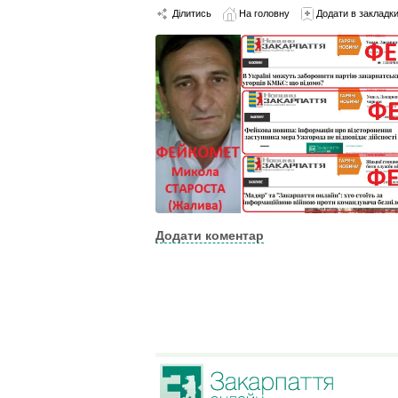
Ділитись
На головну
Додати в закладк
Додати коментар