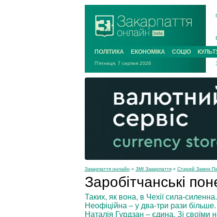
ПОЛІТИКА
ЕКОНОМІКА
СОЦІО
КУЛЬТ
П'ятниця, 7 серпня 2026
Закарпаття онлайн
»
ЗМІ Закарпаття
»
Старий Замок П
Заробітчанські пон
Таких, як вона, в Чехії сила-силенна
Неофіційна – у два-три рази більше.
Наталія Гурдзан – єдина. Зі своїми