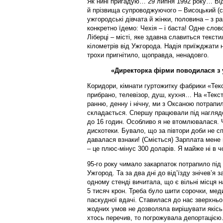
Як нині пригадую… 29 липня 1992 року… Ві
й прізвища супроводжуючого – Висоцький (с
ужгородські дівчата й жінки, половина – з рай
конкретно їдемо: Чехія – і баста! Одне слов
Ліберці – місті, яке здавна славиться текс
кілометрів від Ужгорода. Надія приїжджати 
трохи пригнітило, щоправда, ненадовго.
«Директорка фірми поводилася з 
Коридори, кімнати гуртожитку фабрики «Тек
прибрано, телевізор, душ, кухня… На «Текст
ранню, денну і нічну, ми з Оксаною потрапил
складається. Спершу працювали під наглядо
до 16 годин. Особливо я не втомлювалася. 
дискотеки. Бувало, що за півтори доби не с
давалася взнаки! (Сміється) Зарплата мене
– це плюс-мінус 300 доларів. Я майже ні в 
95-го року чимало закарпаток потрапило під
Ужгород. Та за два дні до від’їзду знічев’я 
одному стенді вичитала, що є вільні місця н
5 тисяч крон. Треба було шити сорочки, мед
паскудної вдачі. Ставилася до нас зверхнь
жодних умов не дозволяла вирішувати якісь
хтось перечив, то погрожувала депортацією.