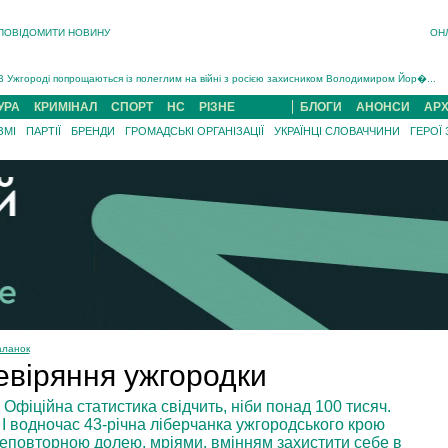
ПОВІДОМИТИ НОВИНУ
ОН
Інструктора районного ТЦК на Закарпатті судитимуть за обвинуваченням у катув...
В Ужгороді попрощаються із полеглим на війні з росією захисником Володимиром Йор�...
В Ужгороді 5 серпня попрощаються із захисником Богданом Югасом, який два роки �...
УРА
КРИМІНАЛ
СПОРТ
НС
РІЗНЕ
БЛОГИ
АНОНСИ
АРХ
Підтвердили загибель захисника із Нанкова на Хустщині Юліана Гербея (ФОТО)[/gree...
ЗМІ
ПАРТІЇ
БРЕНДИ
ГРОМАДСЬКІ ОРГАНІЗАЦІЇ
УКРАЇНЦІ СЛОВАЧЧИНИ
ГЕРОЇ
На війні з рф поліг військовий з Виноградова Ігнат Роздяловський (ФОТО)...
На Хустщині внаслідок ДТП за участі трьох авто постраждали 13 людей (ФОТО)...
Інструктора районного ТЦК на Закарпатті судитимуть за обвинувачен...
аланок
евіряння ужгородки
. Офіційна статистика свідчить, ніби понад 100 тисяч.
 І водночас 43-річна ліберчанка ужгородського крою
 неповторною долею, мріями, вмінням захистити себе в