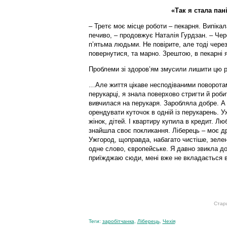
«Так я стала пан
– Третє моє місце роботи – пекарня. Випікал
печиво, – продовжує Наталія Гурдзан. – Чер
п’ятьма людьми. Не повірите, але тоді чере
повернутися, та марно. Зрештою, в пекарні я
Проблеми зі здоров’ям змусили лишити цю 
…Але життя цікаве несподіваними поворотам
перукарці, я знала поверхово стригти й робит
вивчилася на перукаря. Заробляла добре. А
орендувати куточок в одній із перукарень. У
жінок, дітей. І квартиру купила в кредит. Л
знайшла своє покликання. Ліберець – моє дру
Ужгород, щоправда, набагато чистіше, зеле
одне слово, європейське. Я давно звикла до
приїжджаю сюди, мені вже не вкладається в
Стар
Теги:
заробітчанка
,
Ліберець
,
Чехія