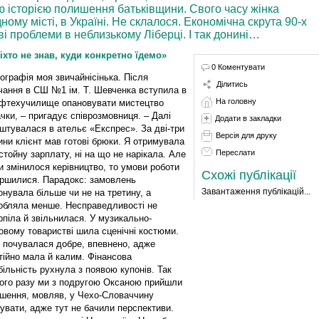
ою історією полишення батьківщини. Свого часу жінка
ому місті, в Україні. Не склалося. Економічна скрута 90-х
і проблеми в неблизькому Ліберці. І так донині…
іхто не знав, куди конкретно їдемо»
0 Коментувати
іографія моя звичайнісінька. Після
Ділитись
чання в СШ №1 ім. Т. Шевченка вступила в
На головну
фтехучилище опановувати мистецтво
чки, – пригадує співрозмовниця. – Далі
Додати в закладки
штувалася в ательє «Експрес». За дві-три
Версія для друку
ини клієнт мав готові брюки. Я отримувала
Переслати
стойну зарплату, ні на що не нарікала. Але
и змінилося керівництво, то умови роботи
Схожі публікації
іршилися. Парадокс: замовлень
Завантаження публікацій...
онувала більше чи не на третину, а
обляла менше. Несправедливості не
рпіла й звільнилася. У музикально-
овому товаристві шила сценічні костюми.
 почувалася добре, впевнено, адже
тійно мала й калим. Фінансова
більність рухнула з появою купонів. Так
ого разу ми з подругою Оксаною прийшли
лошення, мовляв, у Чехо-Словаччину
увати, адже тут не бачили перспективи.