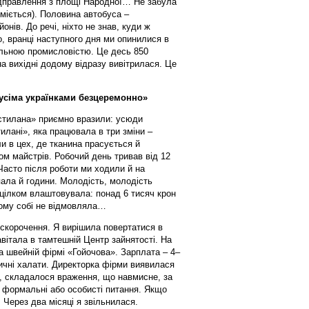
дправлення з площі Народної… Не забула
міється). Половина автобуса –
онів. До речі, ніхто не знав, куди ж
о, вранці наступного дня ми опинилися в
тильною промисловістю. Це десь 850
на вихідні додому відразу вивітрилася. Це
усіма українками безцеремонно»
стилана» приємно вразили: усюди
илані», яка працювала в три зміни –
и в цех, де тканина прасується й
м майстрів. Робочий день тривав від 12
Часто після роботи ми ходили й на
пала й години. Молодість, молодість
 цілком влаштовувала: понад 6 тисяч крон
чому собі не відмовляла…
 скорочення. Я вирішила повертатися в
завітала в тамтешній Центр зайнятості. На
а швейній фірмі «Гойочова». Зарплата – 4–
ичні халати. Директорка фірми виявилася
о, складалося враження, що навмисне, за
 формальні або особисті питання. Якщо
 Через два місяці я звільнилася.