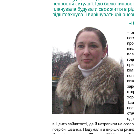
непростій ситуації. І до болю типов
планувала будувати своє життя в рідн
підштовхнула її вирішувати фінансов
«Н
– Б
нав
про
шва
вла
год
при
кол
пог
вик
зар
сте
хор
Там
пос
ста
одн
в Центр зайнятості, де й натрапили на ого
потрібні швачки. Подумали й вирішили ризик