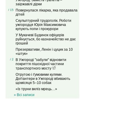
Ужгород: Замість туалетів –
заіржавілі дірки
/ 15
Повернулася лікарка, яка продавала
дітей
Скульптурний трудоголік. Роботи
ужгородця Юрія Максимовича
купують попи і прокурори
У Мукачеві Будинок офіцерів
руйнується, бо казначейство не дає
грошей
Презервативи, Ленін і цуцик за 10
«штук»
/ 2
В Ужгороді "забули" відновити
покриття пішохідної частини
транспортного мосту
Отрутою і ґумовими кулями.
Доґгантери в Ужгороді вбивають
щомісяця 5–10 собак
«Із труни виліз мрець…»
» Всі записи