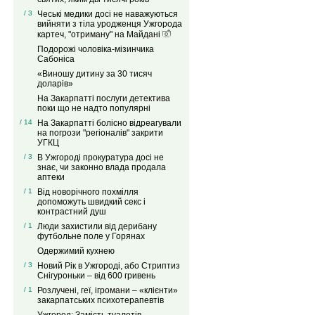
/ 3
Чеські медики досі не наважуються
вийняти з тіла уродженця Ужгорода
картеч, "отриману" на Майдані
Подорожі чоловіка-мізинчика
Сабоніса
«Виношу дитину за 30 тисяч
доларів»
На Закарпатті послуги детектива
поки що не надто популярні
/ 14
На Закарпатті болісно відреагували
на погрози "регіоналів" закрити
УГКЦ
/ 3
В Ужгороді прокуратура досі не
знає, чи законно влада продала
аптеки
/ 1
Від новорічного похмілля
допоможуть швидкий секс і
контрастний душ
/ 1
Люди захистили від дерибану
футбольне поле у Горянах
Одержимий кухнею
/ 3
Новий Рік в Ужгороді, або Стриптиз
Снігуроньки – від 600 гривень
/ 1
Розлучені, геї, ігромани – «клієнти»
закарпатських психотерапевтів