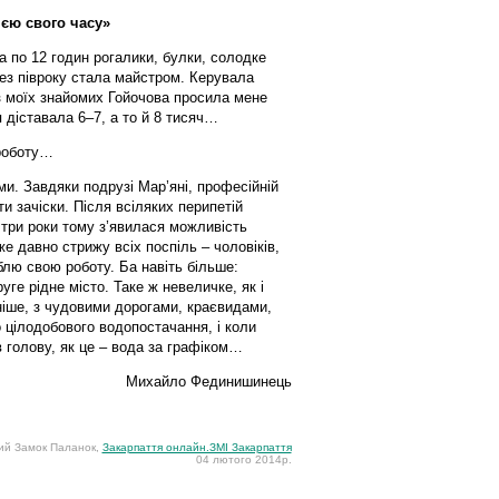
ією свого часу»
а по 12 годин рогалики, булки, солодке
ез півроку стала майстром. Керувала
з моїх знайомих Гойочова просила мене
 діставала 6–7, а то й 8 тисяч…
роботу…
и. Завдяки подрузі Мар’яні, професійній
и зачіски. Після всіляких перипетій
 три роки тому з’явилася можливість
же давно стрижу всіх поспіль – чоловіків,
юблю свою роботу. Ба навіть більше:
ге рідне місто. Таке ж невеличке, як і
ніше, з чудовими дорогами, краєвидами,
 цілодобового водопостачання, і коли
 голову, як це – вода за графіком…
Михайло Фединишинець
ий Замок Паланок,
Закарпаття онлайн.ЗМІ Закарпаття
04 лютого 2014р.