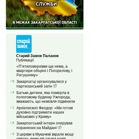
Старий Замок Паланок
Публікації:
«П’ятиповерхівки ще нема, а
квартири обіцяні і Погорелову, і
Ратушняку»
/ 8
Закарпатці організувалися у
партизанський загін
/ 4
Батьки дитини, яка померла в
пологовому будинку Ужгорода,
вважають, що немовля підмінили
/ 1
Архієпископ Феодор: «Ми готові
духовно підтримати наших
військових у Криму»
/ 6
Закарпатський інтерн оперував
поранених на Майдані
/ 3
З церкви в Мукачеві вкрали мощі
святих, яким дві тисячі років