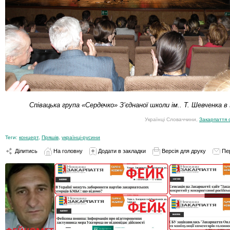
Співацька група «Сердечко» З’єднаної школи ім.. Т. Шевченка в
Українці Словаччини,
Закарпаття 
Теги:
концерт
,
Пряшів
,
українці-русини
Ділитись
На головну
Додати в закладки
Версія для друку
Пе