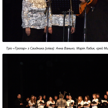
Тріо «Тропар» з Свидника (зліва): Анна Ванько, Марія Лабик, єрей М