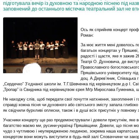
підготувала вечір із духовною та народною піснею під наз
заповнений до останнього містечка театральний зал не вт
Ось як сприйняв концерт про
Роман:
За моє життя мені довелось п
багатьох концертах у Пряшеві,
радості і щастя, яке я зажив 2
Театрі О. Духновича, де вист
Православного богословськог
Пряшівського університету під
доц. А.Дерев’яник, Співацька 
„Сердечко” З’єднаної школи ім. Т.Г.Шевченка під керівництвом д-р І. Сві
„Тропар” із Свидника під керівництвом єрея Мґр Мирослава Гуменика, 
Не находжу слів, щоб передати свої почуття натхнення, захоплення і го
справді кожна пісня чи духовного або світського змісту запала глибоко
як свідчили бурхливі оплески, також і в душі всіх присутніх у повному з
Учасники концерту ще раз продемонстрували і довели присутнім, яке 
багатство маємо ми, русини-українці Пряшівщини. Довели, що пісня м
чудо з чутливою і неупередженою людиною, зокрема наша карпатська п
концертом вони можуть виступити в будь-якій залі Словаччини чи зако