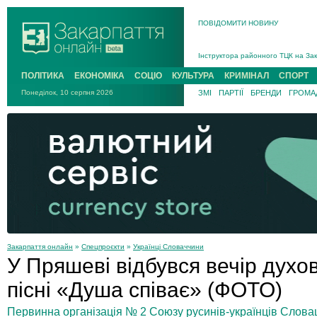
ПОВІДОМИТИ НОВИНУ
На війні загинув 26-річний військо
Інструктора районного ТЦК на Зак
В Ужгороді попрощаються із полег
ПОЛІТИКА
ЕКОНОМІКА
СОЦІО
КУЛЬТУРА
КРИМІНАЛ
СПОРТ
В Ужгороді 5 серпня попрощаються
Підтвердили загибель захисника і
Понеділок, 10 серпня 2026
ЗМІ
ПАРТІЇ
БРЕНДИ
ГРОМАД
На війні з рф поліг військовий з 
На війні загинув 26-річний військо
Закарпаття онлайн
»
Спецпроєкти
»
Українці Словаччини
У Пряшеві відбувся вечір духо
пісні «Душа співає» (ФОТО)
Первинна організація № 2 Союзу русинів-українців Слова