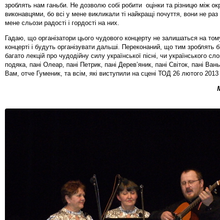
зроблять нам ганьби. Не дозволю собі робити оцінки та різницю між о
виконавцями, бо всі у мене викликали ті найкращі почуття, вони не раз
мене сльози радості і гордості на них.
Гадаю, що організатори цього чудового концерту не залишаться на то
концерті і будуть організувати дальші. Переконаний, що тим зроблять б
багато лекцій про чудодійну силу української пісні, чи українського сл
подяка, пані Олеар, пані Петрик, пані Дерев’яник, пані Світок, пані Вань
Вам, отче Гуменик, та всім, які виступили на сцені ТОД 26 лютого 2013 