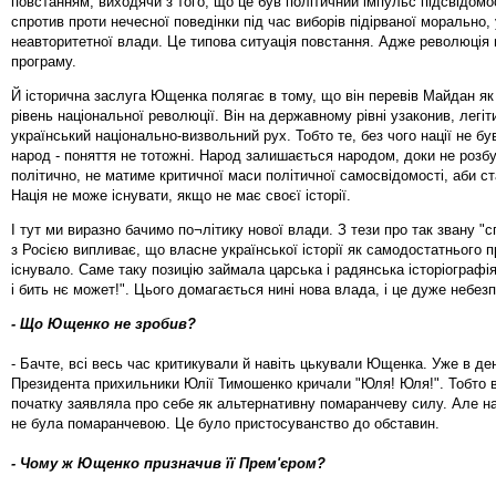
повстанням, виходячи з того, що це був політичний імпульс підсвідомо
спротив проти нечесної поведінки під час виборів підірваної морально,
неавторитетної влади. Це типова ситуація повстання. Адже революція 
програму.
Й історична заслуга Ющенка полягає в тому, що він перевів Майдан як
рівень національної революції. Він на державному рівні узаконив, легіт
український національно-визвольний рух. Тобто те, без чого нації не був
народ - поняття не тотожні. Народ залишається народом, доки не розб
політично, не матиме критичної маси політичної самосвідомості, аби ст
Нація не може існувати, якщо не має своєї історії.
І тут ми виразно бачимо по¬літику нової влади. З тези про так звану "с
з Росією випливає, що власне української історії як самодостатнього 
існувало. Саме таку позицію займала царська і радянська історіографія
і бить нє может!". Цього домагається нині нова влада, і це дуже небез
- Що Ющенко не зробив?
- Бачте, всі весь час критикували й навіть цькували Ющенка. Уже в ден
Президента прихильники Юлії Тимошенко кричали "Юля! Юля!". Тобто в
початку заявляла про себе як альтернативну помаранчеву силу. Але н
не була помаранчевою. Це було пристосуванство до обставин.
- Чому ж Ющенко призначив її Прем'єром?