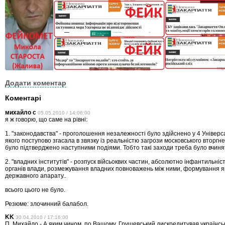
Додати коментар
Коментарі
михайло с
05.05.2010 / 14:06:00
я ж говорю, що саме на рівні:
1. "законодавства" - проголошення незалежності було здійснено у 4 Універса
якого поступово згасала в звязку із реальністю загрози московського вторгн
було підтверджено наступними подіями. Тобто такі заходи треба було вчин
2. "владних інститутів" - розпуск війсьоквих частин, абсолютно інфантильніс
органів влади, розмежування владних повноважень між ними, формування я
державного апарату..
всього цього не було.
Резюме: злочинний балабол.
KK
30.04.2010 / 17:16:00
П. Михайло - А яким чином, по Вашому, Грушевський дискредитував українськ