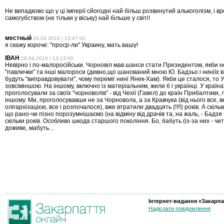
Не випадково що у ці імперії сйогодні най більш розвинутий алькоголізм, і в
самогубством (не тільки у віську) най більше у світі!
местный
29.04.2010 / 13:47:00
я скажу короче: "проср-ли" Украину, мать вашу!
ІВАН
29.04.2010 / 13:13:00
Невірно і по-малоросійськи. Чорновіл мав шанси стати Президентом, якби не
"павлички" та інші малороси (дивно,що шанований мною Ю. Бадзьо і ниніїх в
будуть "виправдовувати", чому переміг нині Янек-Хам). Якби це сталося, то 
зовсіміншою. На іншому, включно із матеріальним, жили б і українці. У країна
проголосували за своїх "чорноволів" - від Чехії (Гавел) до країн Прибалтики,
іншому. Ми, проголосувавши не за Чорновола, а за Кравчука (від нього все, в
олігархізацією, все і розпочалося), вже втратили двадцять (!!!!) років. А скіль
що рано-чи пізно порозумнішаємо (на відміну від драчів та, на жаль, - Бадзя 
скільки років. Особливо шкода старшого покоління. Бо, бабуть (із-за них - чи
доживе, мабуть...
Інтернет-видання «Закарпа
Надіслати повідомлення