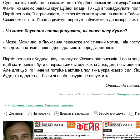
Суспільству треба чітко сказати, що в Україні перемогли антиукраїнські
Фактично маємо реванш окупаційної влади. І якщо впроваджувати полі
Партії регіонів, її агресивного, екстремістського крила на кшталт Табач
Семиноженка, то Україна ризикує впритул наблизитися до імперських пл
- Чи може Янукович еволюціонувати, як свого часу Кучма?
- Може. Можливо, в Януковича переможе егоїстичний мотив, і він пост
усвідомлюватиме свою відповідальність перед державою.
Партія регіонів об'єднує цілу когорту серйозних підприємців. І вони заці
щоб мати ринок і бути в нормальних стосунках із Заходом, не стаючи пр
Але для цьо¬го чинника потрібна активна політика українських сил. Як
буде, то вдруге нас Росія зі своїх пазурів не випустить.
Олександр Гавро
Блог газети "Старий Замок Паланок",
Закарпаття он
Теги:
Ющенко
,
Тимошенко
,
Янукович
,
політики
Ділитись
На головну
Додати в закладки
Версія для друку
Пе