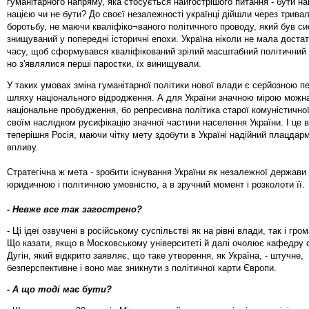
гуманітарного напряму, яка стосується найгострішого питання - бути н
нацією чи не бути? До своєї незалежності українці дійшли через тривал
боротьбу, не маючи кваліфіко¬ваного політичного проводу, який був с
знищуваний у попередні історичні епохи. Україна ніколи не мала достат
часу, щоб сформувався кваліфікований зрілий масштабний політичний п
но з'являлися перші паростки, їх винищували.
У таких умовах зміна гуманітарної політики нової влади є серйозною 
шляху національного відродження. А для України значною мірою можна
національне пробудження, бо репресивна політика старої комуністично
своїм наслідком русифікацію значної частини населення України. І це 
теперішня Росія, маючи чітку мету здобути в Україні надійний плацдар
впливу.
Стратегічна ж мета - зробити існування України як незалежної держави
юридичною і політичною умовністю, а в зручний момент і розколоти її.
- Невже все так загострено?
- Ці ідеї озвучені в російському суспільстві як на рівні влади, так і гро
Що казати, якщо в Московському університеті й далі очолює кафедру
Дугін, який відкрито заявляє, що таке утворення, як Україна, - штучне,
безперспективне і воно має зникнути з політичної карти Європи.
- А що тоді має бути?