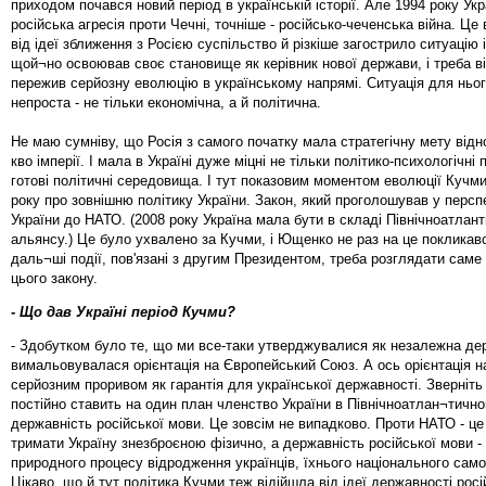
приходом почався новий період в українській історії. Але 1994 року Ук
російська агресія проти Чечні, точніше - російсько-чеченська війна. Це
від ідеї зближення з Росією суспільство й різкіше загострило ситуацію 
щой¬но освоював своє становище як керівник нової держави, і треба в
пережив серйозну еволюцію в українському напрямі. Ситуація для ньо
непроста - не тільки економічна, а й політична.
Не маю сумніву, що Росія з самого початку мала стратегічну мету відн
кво імперії. І мала в Україні дуже міцні не тільки політико-психологічні п
готові політичні середовища. І тут показовим моментом еволюції Кучми
року про зовнішню політику України. Закон, який проголошував у персп
України до НАТО. (2008 року Україна мала бути в складі Північноатлан
альянсу.) Це було ухвалено за Кучми, і Ющенко не раз на це покликав
даль¬ші події, пов'язані з другим Президентом, треба розглядати саме 
цього закону.
- Що дав Україні період Кучми?
- Здобутком було те, що ми все-таки утверджувалися як незалежна де
вимальовувалася орієнтація на Європейський Союз. А ось орієнтація 
серйозним проривом як гарантія для української державності. Зверніть 
постійно ставить на один план членство України в Північноатлан¬тично
державність російської мови. Це зовсім не випадково. Проти НАТО - це
тримати Україну знезброєною фізично, а державність російської мови -
природного процесу відродження українців, їхнього національного сам
Цікаво, що й тут політика Кучми теж відійшла від ідеї державності росі