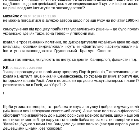
надбання людської цивілізації, оскільки викривлювали її суть чи інфантильно
на рівні владних інститутів та законодавства'?
михайло с
30.04.2010 / 15:31:00
не можна погодитися із думкою автора щодо позиції Руху на початку 1990-х 
самоусунення від процесу прийняття управлінських рішень -- це було почат
української ідеї як такої. вона тепер -- у глибокій ямі.
взагалі є троє ганебних політиків, які дискредитували українську ідею як на
цивілізації, оскільки викривлювали її суть чи інфантильно її артикулювали на
інститутів та законодавства: Грушевський - Кравчук - Ющенко.
звідси такі клички, як гулюють по інету: свідоміти, бандерлоґі, фашисти і т.д.
KK
29.04.2010 / 23:11:00
'І якщо впроваджувати політичну програму Партії регіонів, її агресивного, ек
крила на кшталт Табачника чи Семиноженка, то Україна ризикує впритул на
імперських планів Росії.' Але я не знаю як ще довго можуть імперські плани 
розвиватись чи в Росії, чи в Україні?
!
Щоби утримати імперію, то треба мати якусь потужну і добре видуману пол
(між іншим яка і зв'язувала совєтський союз). А яке таке політично-філософі
сйогодні? 'Приєднайтесь до нашого російсько мовного імперії, щоби наші олі
політиканти могли б ще пару сот мілінонів бабла ще заховати в кипрі чи в сви
'Давайте, будьте з нами і ми Вам дамо дишеве паливо (західна европа уже к
дешевшими цінами, без 'союзом').