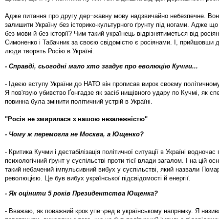
Адже питання про другу дер¬жавну мову надзвичайно небезпечне. Вон
залишити Україну без історико-культурного ґрунту під ногами. Адже щ
без мови й без історії? Чим такий українець відрізнятиметься від росія
Симоненко і Табачник за своєю свідомістю є росіянами. І, прийшовши д
люди творять Росію в Україні.
- Справді, сьогодні мало хто згадує про еволюцію Кучми...
- Ідеєю вступу України до НАТО він прописав вирок своєму політичном
Я пов'язую убивство Ґонгадзе як засіб нищівного удару по Кучмі, як сп
повинна була змінити політичний устрій в Україні.
"Росія не змирилася з нашою незалежністю"
- Чому ж перемогла не Москва, а Ющенко?
- Критика Кучми і дестабілізація політичної ситуації в Україні водночас
психологічний ґрунт у суспільстві проти тієї влади загалом. І на цій ос
такий небачений імпульсивний вибух у суспільстві, який назвали Пом
революцією. Це був вибух української підсвідомості й енергії.
- Як оцінити 5 років Президентства Ющенка?
- Вважаю, як поважний крок упе¬ред в українському напрямку. Я нази