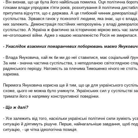
- Він визнав, що це була його найбільша помилка. Оця політична боро
гілками влади упродовж п'яти років, розхитування й політична дестабіл
притупила відчуття, що є держава. А це глибокий чинник деморалізації 
суспільства. Зірвався гачок у психології людини, яка знає, що є влада,
них залежить. Демонстрація постійних непорозумінь у владі демораліз
суспільство. А Україна ж фактично за історичною міркою весь час зали
не¬оголошеної війни. Адже з нашою незалежністю Росія не змирилася.
- Унаслідок взаємних помаранчевих поборювань маємо Януковича
- Влада Януковича, хай як би ми до неї ставилися, має соціальний ґрун
За ним - значна частина суспільства, з неподоланою світоглядною с
радянського періоду. Натомість за плечима Тимошенко нічого не стоїть
харизма.
Перемога Януковича корисна ще й тим, що це для українського суспільс
схоже, цього не можна було уникнути. Українських сил у суспільстві з
тримати його в напрямку конструктивної поведінки.
- Що ж далі?
- Усе залежить від того, наскільки українські політичні сили зуміють у
ситуацію й діятимуть рішуче. Перше, найнагальніше завдання, щоб по
ситуацію, - це чітка ідеологічна позиція.