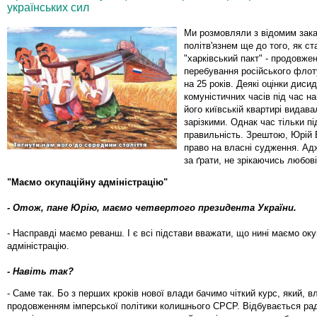
українських сил
Ми розмовляли з відомим зак
політв'язнем ще до того, як с
"харківський пакт" - продовже
перебування російського флот
на 25 років. Деякі оцінки диси
комуністичних часів під час на
його київській квартирі видава
зарізкими. Однак час тільки п
правильність. Зрештою, Юрій
право на власні судження. Ад
за ґрати, не зрікаючись любов
"Маємо окупаційну адміністрацію"
- Отож, пане Юрію, маємо четвертого президента України.
- Насправді маємо реванш. І є всі підстави вважати, що нині маємо оку
адміністрацію.
- Навіть так?
- Саме так. Бо з перших кроків нової влади бачимо чіткий курс, який, в
продовженням імперської політики колишнього СРСР. Відбувається ра