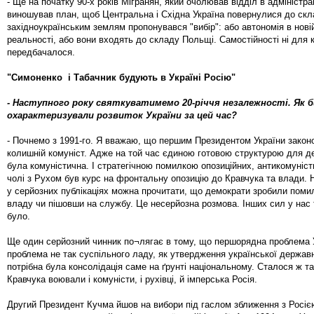
- Ще на початку 90-х років Мігранян, який очолював відділ в адміністра
виношував план, щоб Центральна і Східна Україна повернулися до скла
західноукраїнським землям пропонувався "вибір": або автономія в новій
реальності, або вони входять до складу Польщі. Самостійності ні для к
передбачалося.
"Симоненко і Табачник будують в Україні Росію"
- Наступного року святкуватимемо 20-річчя незалежності. Як б
охарактеризували розвиток України за цей час?
- Почнемо з 1991-го. Я вважаю, що першим Президентом України закон
колишній комуніст. Адже на той час єдиною готовою структурою для д
була комуністична. І стратегічною помилкою опозиційних, антикомуніст
чолі з Рухом був курс на фронтальну опозицію до Кравчука та влади. Н
у серйозних публікаціях можна прочитати, що демократи зробили поми
владу чи пішовши на службу. Це несерйозна розмова. Інших сил у нас 
було.
Ще один серйозний чинник по¬лягає в тому, що першорядна проблема У
проблема не так суспільного ладу, як утвердження української державно
потрібна була консолідація саме на ґрунті національному. Сталося ж т
Кравчука воювали і комуністи, і рухівці, й імперська Росія.
Другий Президент Кучма йшов на вибори під гаслом зближення з Росією