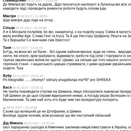
справедливо
02.02.2017 / 13:33:04
До Міжгіря,всі підуть за дідом,, Дідо проситься наоборот в Луганськ.він всіх 
наводити лад і проводити ремонтні роботи будуть голови рда
Міжгіря
02.02.2017 / 12:38:55
Шур міжгіря дідо піде на пітер .
Сільце
01.02.2017 / 21:18:09
А я б Москаля полюбив, бо він, закарпатці, є на подобу нашу. Свіжа ж капуст
милу копійку йде. Слава Гені та Ісусу. Та й ще Нестору Шуфричу. Решта на За
Та є Варцаба! Се вам каже сам Христос!
Таня
01.02.2017 / 13:32:33
Бл*дь, як вони всі за*бали... Всі одним лайном мазані, куди не глянь - виродки
скоти, які нічого, крім грабувати, віджимати, гребсти під себе і торгувати із 
трупах українських воїнів не здатні. Цікаво, на скільки ще того нашого золото
терпіння стане - і кацапського царька стримувати, і цими щурами українськи
ходити. Тьху
Byby
30.01.2017 / 23:21:42
Po fotografijii. .......chomys* vidrazy prugafavsja myl*fil* pro SHREKA
Вася
30.01.2017 / 22:33:12
Не треба переводити стрілки на Шимона, якщо обосралися львовські прокур
туй Шимон ун до цьоі справи відношення немає, а посаду рішає Волошин із
Малиничови. Та уже най хоть хто буде чим так прокуратуру позорять.
...
30.01.2017 / 22:19:09
Схоже що колишній це не Штефанюк, а Шимон.
Вообще здурів чоловік, всім розказує що він наступний обласний
Дід Микола
30.01.2017 / 16:51:50
скот парашенко сьогодні в Німеччині закликав німців інвестувати в Україну, з