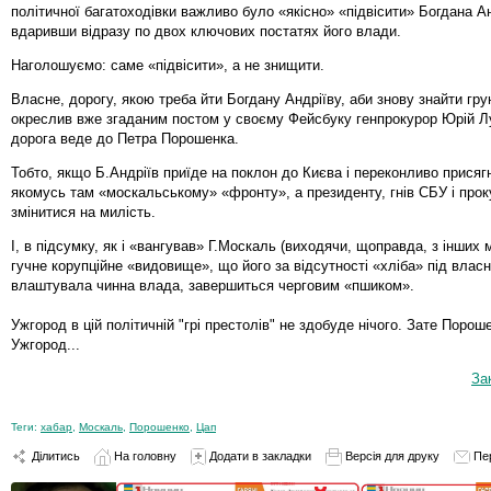
політичної багатоходівки важливо було «якісно» «підвісити» Богдана Ан
вдаривши відразу по двох ключових постатях його влади.
Наголошуємо: саме «підвісити», а не знищити.
Власне, дорогу, якою треба йти Богдану Андріїву, аби знову знайти гру
окреслив вже згаданим постом у своєму Фейсбуку генпрокурор Юрій Лу
дорога веде до Петра Порошенка.
Тобто, якщо Б.Андріїв приїде на поклон до Києва і переконливо присягн
якомусь там «москальському» «фронту», а президенту, гнів СБУ і про
змінитися на милість.
І, в підсумку, як і «вангував» Г.Москаль (виходячи, щоправда, з інших 
гучне корупційне «видовище», що його за відсутності «хліба» під власн
влаштувала чинна влада, завершиться черговим «пшиком».
Ужгород в цій політичній "грі престолів" не здобуде нічого. Зате Поро
Ужгород...
За
Теги:
хабар
,
Москаль
,
Порошенко
,
Цап
Ділитись
На головну
Додати в закладки
Версія для друку
Пе