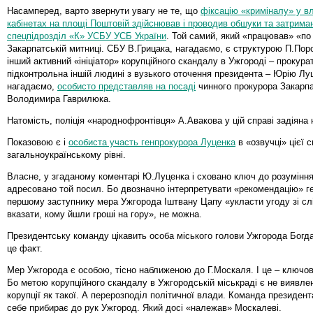
Насамперед, варто звернути увагу не те, що
фіксацію «криміналу» у в
кабінетах на площі Поштовій здійснював і проводив обшуки та затрима
спецпідрозділ «К» УСБУ УСБ України
. Той самий, який «працював» «по
Закарпатській митниці. СБУ В.Грицака, нагадаємо, є структурою П.Поро
інший активний «ініціатор» корупційного скандалу в Ужгороді – прокура
підконтрольна іншій людині з вузького оточення президента – Юрію Луц
нагадаємо,
особисто представляв на посаді
чинного прокурора Закарпа
Володимира Гаврилюка.
Натомість, поліція «народнофронтівця» А.Авакова у цій справі задіяна 
Показовою є і
особиста участь генпрокурора Луценка
в «озвучці» цієї 
загальноукраїнському рівні.
Власне, у згаданому коментарі Ю.Луценка і сховано ключ до розуміння
адресовано той посил. Бо двозначно інтерпретувати «рекомендацію» г
першому заступнику мера Ужгорода Іштвану Цапу «укласти угоду зі сл
вказати, кому йшли гроші на гору», не можна.
Президентську команду цікавить особа міського голови Ужгорода Богда
це факт.
Мер Ужгорода є особою, тісно наближеною до Г.Москаля. І це – ключове
Бо метою корупційного скандалу в Ужгородській міськраді є не виявленн
корупції як такої. А перерозподіл політичної влади. Команда президен
себе прибирає до рук Ужгород. Який досі «належав» Москалеві.