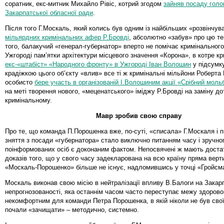
соратник, екс-митник Михайло Рівіс, котрий згодом
зайняв посаду голо
Закарпатської обласної ради
.
Після того Г.Москаль, який колись був одним із найбільших «розвінчув
мільярдних кримінальних афер Р.Бровді
, абсолютно «забув» про цю т
того, балакучий «генерал-губернатор» вперто не помічає кримінальног
Ужгороді пам’ятки архітектури місцевого значення «Корона», в котре к
екс-«штабіст» «Народного фронту» в Ужгороді Іван Волошин
у підсумку
крадіжкою цього об’єкту «влив» все ті ж кримінальні мільйони Роберта Б
особисто
бере участь в організованій І.Волошиним акції «Срібний моль
на меті творення нового, «меценатського» іміджу Р.Бровді на заміну д
кримінальному.
Мавр зробив свою справу
Про те, що команда П.Порошенка вже, по-суті, «списала» Г.Москаля і п
зняття з посади «губернатора» стало виключно питанням часу і зручно
поінформованих осіб є доконаним фактом. Непосвячені ж мають доста
доказів того, що у свого часу задекларована на всю країну пряма верт
«Москаль-Порошенко» більше не існує, надломившись у точці «Гройсм
Москаль виконав свою місію в нейтралізації впливу В.Балоги на Закарпа
непрогнозованості, яка останнім часом часто переступає межу здоровог
некомфортним для команди Петра Порошенка, в якій ніколи не був свої
почали «зачищати» – методично, системно.