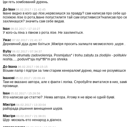
Іди геть зомбований дурень.
До Іван
08.02.2017 / 21:42:45
Іване видно в кого що лізе,нервозишся за правду? сам написав про себе що п
псіхікою лізе із рота,Іване попустилитя тай сам опустивисся?написав про с
захлинашся? значить сам себе видав.
Іван
08.02.2017 / 17:10:27
У кого-сь піна з гівном з рота лізе. Не захлиніться.
Ужас
07.02.2017 / 21:41:37
Деревяний діда дуже боіться ,Міжгіря просить залиште мезмозглого ,шуря .
Byby
06.02.2017 / 07:34:37
Hochete otrumatu zadovolennja. Posmijatus* i trohu zabytu za zlodijiiv - polituki
reshta......poduvit*sja myl*tfil*m pro shreka
До Івана
06.02.2017 / 06:15:15
Візьми папір і підітри за тим старим хенералом! дурню, якщо не розумієшся 
Іванові
05.02.2017 / 20:09:49
Там не вказано автора, але є факти і логіка. Спробуйте вчитатися в них, зам
прізвище.
Іван
05.02.2017 / 15:26:56
Хто написав цю статтю? .Нема автора. Атому я не вірю ні одній букві.
Міжгіря
04.02.2017 / 13:33:04
райзрада рішення винещення шурів.
Міжгіря
03.02.2017 / 21:38:01
Шур -москаль ето ненарод а діагноз.