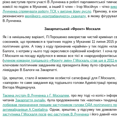
різко виступив проти участі В.Лунченка в роботі парламентської тимчас
комісії по подіях в Мукачеві, а інший її член – Ігор Мосійчук – чітко
вик
Лунченка спрямувати роботу ТСК у вигідне йому русло
. Причому, в кон
резонансного
медійного «контрабандного» скандалу
, в якому фігурува
В.Лунченка.
Закарпатський «Фронт» Москаля
Як і в нинішньому варіанті, П.Порошенко використав чистий кримінал с
союзників, що проявився в трагічних подіях у Мукачеві 11 липня 2015 р
політичних цілях. А тому з ходу призначив «крайнім» у тих подіях «кла
Балоги, з котрим у нього тоді окреслився серйозний конфлікт. І хоча п
Г.Москаля на посаду відбулося в межах все тієї ж «народнофронтівськ
(
членом команди тодішнього «Фронту змін» Г.Москаль став ще в 2011-м
ключовим політичним завданням від президента йому було сформульо
ліквідацію В.Балоги на Закарпатті.
Це, зрештою, стало й моментом особистої сатисфакції для Г.Москаля, 
«запоров» те саме завдання від тодішнього голови Адміністрації през
Віктора Медведчука.
Таємна зустріч В.Лунченка з Г. Москалем
, про яку тоді «з коліс» інфо
читачів
Закарпаття онлайн
, була продовженням тих «квотних» тенденц
лобіював призначення першим заступником голови ОДА політичного пр
антимайданівця А.Сербайла
. Однак, зрештою, у підсумку тих домовл
заступника Г.Москаля посів
екс-заступник В.Лунченка
і його давній «к