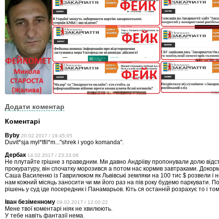
Додати коментар
Коментарі
Byby
20.02.2017 / 19:45:05
Duvit*sja myl*tfil*m..."shrek i yogo komanda".
Дербак
14.02.2017 / 23:33:06
Не плутайте грішне з праведним. Ми давно Андрііву пропонували долю відс
прокуратуру, він спочатку морозився а потом нас кормив завтраками. Докорм
Саша Василенко із Гаврилюком як Львівські земляки на 100 тис $ розвели і 
нам кожний місяць заносити чи ми його раз на пів року будемо паркувати. По
рішень у суд іде посередник і Панамарьов. Кіть ся останній розрахує то і то
Іван безіменному
09.02.2017 / 12:00:22
Мене твої коментарі ніяк не хвилюють.
У тебе навіть фантазії нема.