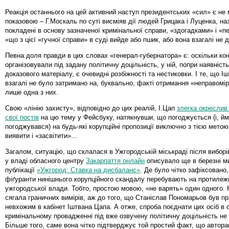
Реакція останнього на цей активний наступ президентських «сил» є не
показовою – Г.Москаль по суті висміяв дії людей Грицака і Луценка, н
покладені в основу зазначеної кримінальної справи, «здогадками» і «
«що з цієї «гучної справи» в суді вийде або пшик, або вона взагалі не 
Певна доля правди в цих словах «генерал-губернатора» є: оскільки ко
організовували під задану політичну доцільність, у ній, попри наявніст
доказового матеріалу, є очевидні розбіжності та нестиковки. І те, що І
взагалі не було затримано на, буквально, факті отримання «неправомір
лише одна з них.
Свою «лінію захисту», відповідно до цих реалій, І.Цап
злегка окреслив 
свої постів
на цю тему у Фейсбуку, натякнувши, що погоджується (і, йм
погоджувався) на будь-які корупційні пропозиції виключно з тією метою
виявити і «засвітити»...
Загалом, ситуацію, що склалася в Ужгородській міськраді після виборів
у владі обласного центру
Закарпаття онлайн
описувало ще в березні м
публікації
«Ужгород: Ставка на дисбаланс»
. Де було чітко зафіксовано
фіґуранти нинішнього корупційного скандалу перебувають на протиле
ужгородської влади. Тобто, простою мовою, «не варять» один одного.
сягала граничних вимірів, аж до того, що Станіслав Пономарьов був п
невхожим в кабінет Іштвана Цапа. А отже, спроба поєднати цих осіб в
кримінальному провадженні під вже озвучену політичну доцільність не 
Більше того, саме вона чітко підтверджує той простий факт, що автора