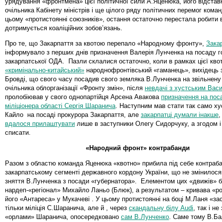
урядування «фронтмена» цієї політичної сили А.Яценюка, його відстав
очільника Кабінету міністрів і ще цілого ряду політичних перемог ком
цьому «протистоянні союзників», остання остаточно перестала робити 
дотримується коаліційних зобов’язань.
Про те, що Закарпаття за квотою перепало «Народному фронту»,
Зака
інформувало з перших днів призначення Валерія Лунченка на посаду г
закарпатської ОДА. Пазли склалися остаточно, коли в рамках цієї кво
«кримінально-китайський»
народнофронтівський «гаманець», вихідець 
Бровді, що свого часу посадив свого земляка В.Лунченка на звільнен
очільника облорганізації «Фронту змін», після
невдачі з хустським Вас
пролобіював у свого однопартійця Арсена Авакова
призначення на пос
міліціонера області Сергія Шаранича
. Наступним мав стати так само ху
Кайло на посаді прокурора Закарпаття, але
закарпатці думали інакше
,
вдалося прилаштувати
лише в заступники Олегу Сидорчуку, а згодом і 
списати.
«Народний фронт» контрабанди
Разом з областю команда Яценюка «квотно» прибила під себе контраба
закарпатському сегменті державного кордону України, що не змінилося 
зняття В.Лунченка з посади «губернатора». Елементом цих «движів» 
нардеп-«регіонал» Михайло Ланьо (Блюк), а результатом – кривава «ро
його «Антареса» у Мукачеві . У цьому протистоянні на боці М.Ланя «за
тільки міліція С.Шаранича, але й , через
скандальну білу Audi
, так і н
«орлами» Шаранича, опосередковано
сам В.Лунченко
. Саме тому В.Ба