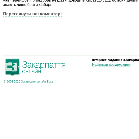
уже перейшов. прпокурори нездатні доводити справ до суду, бо вони дебіли і
знають лише брати хїабарі.
Переглянути всі коментарі
Інтернет-видання «Закарпа
Надіслати повідомлення
© 2003-2026 Закарпаття онлайн Beta