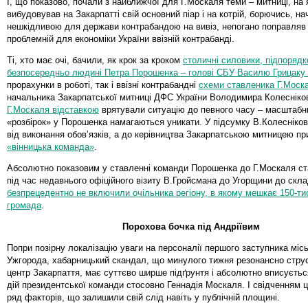
І, що показово, почали з найближчої для Г.Москаля теми – митниці, на 
вибудовував на Закарпатті свій основний піар і на котрій, борючись, на
нешкідливою для держави контрабандою на вивіз, непогано поправляв 
проблемній для економіки України ввізній контрабанді.
Ті, хто має очі, бачили, як крок за кроком
столичні силовики, підпорядк
безпосередньо людині Петра Порошенка – голові СБУ Василю Грицаку 
прорахунки в роботі, так і ввізні контрабандні
схеми ставленика Г.Моск
начальника Закарпатської митниці ДФС України Володимира Колесніко
Г.Москаля відставкою
врятували ситуацію до певного часу – масштабн
«розбірок» у Порошенка намагаються уникати. У підсумку В.Колесніков
від виконання обов’язків, а до керівництва Закарпатською митницею п
«вінницька команда»
.
Абсолютно показовим у ставленні команди Порошенка до Г.Москаля ст
під час недавнього офіційного візиту В.Гройсмана до Угорщини до скла
безпрецедентно не включили очільника регіону, в якому мешкає 150-ти
громада
.
Порохова бочка під Андріївим
Попри позірну локалізацію уваги на персоналії першого заступника міс
Ужгорода, хабарницький скандал, що минулого тижня резонансно стру
центр Закарпаття, має суттєво ширше підґрунтя і абсолютно вписуєтьс
дій президентської команди стосовно Геннадія Москаля. І свідченням ц
ряд факторів, що залишили свій слід навіть у публічній площині.