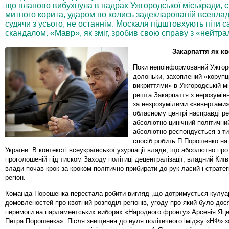
що планово вибухнула в надрах Ужгородської міськради, ст
митного корита, ударом по колись задекларованій всевлад
судячи з усього, не останнім. Москаля підштовхують піти са
скандалом. «Мавр», як зміг, зробив свою справу з «нейтралі
Закарпаття як кв
Поки непоінформований Ужгор
долоньки, захоплений «корупц
викриттями» в Ужгородській мі
решта Закарпаття з нерозумін
за незрозумілими «вивертами» 
обласному центрі насправді р
абсолютно цинічний політичний
абсолютно респондується з тим
спосіб робить П.Порошенко на 
України. В контексті всеукраїнської узурпації влади, що абсолютно про
проголошеній під тиском Заходу політиці децентралізації, владний Київ
влади почав крок за кроком політично прибирати до рук ласий і страте
регіон.
Команда Порошенка перестала робити вигляд ,що дотримується кулуа
домовленостей про квотний розподіл регіонів, угоду про який було дос
перемоги на парламентських виборах «Народного фронту» Арсенія Яце
Петра Порошенка». Після знищення до нуля політичного іміджу «НФ» з