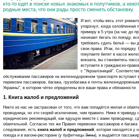
кто-то едет в поиске новых знакомых и попутчиков, а нек
родные места, что они рады просто сменить обстановку.
И вот, чтобы весь этот романт
упархнул, когда озлобленная 
примеру в 5 утра (за час до п
начинает бегать по поезду, вс
требовать сдать бельё — вы 
свои права. Итак, по порядку.
покупаете билет в кассе желе
вокзала, вы становитесь пасс
вступаете в гражданско-прав
с "Укрзалізницей". Соответств
обслуживании пассажиров на железнодорожном транспорте вступают 
перевозки пассажиров, багажа, грузобагажа и почты железнодорожны
Украины", в котором чётко определены все ваши права и обязанности.
1. Книга жалоб и предложений
Никто из нас не застрахован от того, что вам попадётся милая и обаят
проводница, но это скорей исключение, чем правило. Ниже я приведу 
юридических рекомендаций, как едущую вместе с вами проводницу, с
обаятельной. Согласно тех же Правил перевозки пассажиров и багажа 
следования, есть
книга жалоб и предложений
, которая находится у 
поезда и в вагоне-ресторане (у буфетчицы
Зины
), и выдаётся пассажи