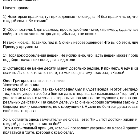
Насчет правил.
1) Некоторые правила, тут приведенные - очевидны. И без правил ясно, что
каждый сам себе хозяин".
2) Сбор постели. Сдать самому, просто удобней - мне, к примеру, куда лучш
собираться за час-полтора до прибытия, а не позже.
И такой нюанс. Правило, под п. 5 очень несовершенное! Что вы об этом, ли
Приведу аргументы:
1) Порядок оформления вещей. Не исключено, что часть вещей может пропас
подойдет начальник поезда и свидетели.
2) Остановки не менее десяти минут, довольно редкие. К примеру, я еду в К
если во Львове, отстал от него, то мои вещи снимут, как раз, в Киеве!
Олег Григорьев
14.10.2011 / 21:20:00
Уважаемый, аноним.
Я не согласен с Вами, так как беспредел был и будет всегда. И этот беспре
тех, кто не уверен в себе и боится дать отпор, на так называемых "терпил",
уже только мысль о мести со стороны чиновников и гос.служащих, не говоря 
реальных действиях. На самом деле, у нас очень хорошо заточены законы 
бюрократией (к сожалению, не с коррупцией). Нужно не бояться действоват
ещё и знать права.
Хочу оставить здесь замечательные слова Гёте: "Лишь тот достоин жизни и
каждый день идет за них на бой".
Это и есть главный принцип, который позволяет уверенному в своей правот
прятаться в "хате, которая с краю села".