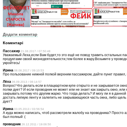
Додати коментар
Коментарі
Пассажир
21.08.2017 / 07:50:48
Уважаемый Леха,если Вам будет,то это ещё не повод травить остальных п
продуктами своей жизнедеятельности,тем более в жару.Возьмите у провод
укройтесь!
Ирина
08.08.2017 / 09:10:53
Про пользование нижней полкой верхним пассажиром, дайте пункт правил,
Лёха
06.09.2013 / 08:14:57
Вопрос! Что делать если в плацкартном купе открыто и не закрывается окно,
полки дует? И если проводник не может или не знает как закрыть окно, или 
закрывать потому что другим жарко. Что тогда делать? И могу ли я в данной
достать липкую ленту и залепить не закрывающуюся часть окна, либо щель
дует?
Ирина
03.05.2013 / 03:56:54
А куда можно написать, чтоб рассмотрели жалобу на проводника? Просто а
был полный :(
проводник
26.12.2011 / 19:06:50