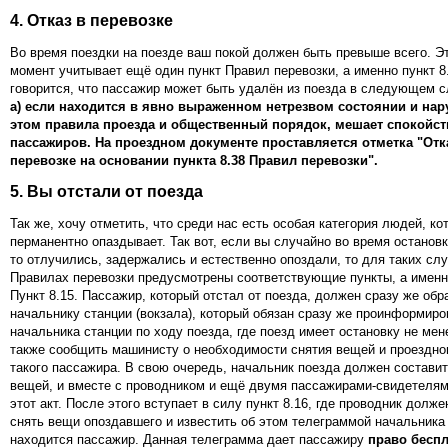
4. Отказ в перевозке
Во время поездки на поезде ваш покой должен быть превыше всего. Э
момент учитывает ещё один пункт Правил перевозки, а именно пункт 8.
говорится, что пассажир может быть удалён из поезда в следующем с
а) если находится в явно выраженном нетрезвом состоянии и нар
этом правила проезда и общественный порядок, мешает спокойст
пассажиров. На проездном документе проставляется отметка "Отк
перевозке на основании пункта 8.38 Правил перевозки".
5. Вы отстали от поезда
Так же, хочу отметить, что среди нас есть особая категория людей, ко
перманентно опаздывает. Так вот, если вы случайно во время остановк
то отлучились, задержались и естественно опоздали, то для таких слу
Правилах перевозки предусмотрены соответствующие пункты, а именн
Пункт 8.15. Пассажир, который отстал от поезда, должен сразу же обр
начальнику станции (вокзала), который обязан сразу же проинформиро
начальника станции по ходу поезда, где поезд имеет остановку не мен
также сообщить машинисту о необходимости снятия вещей и проездно
такого пассажира. В свою очередь, начальник поезда должен составит
вещей, и вместе с проводником и ещё двумя пассажирами-свидетелям
этот акт. После этого вступает в силу пункт 8.16, где проводник долж
снять вещи опоздавшего и известить об этом телеграммой начальника 
находится пассажир. Данная телеграмма дает пассажиру
право беспл