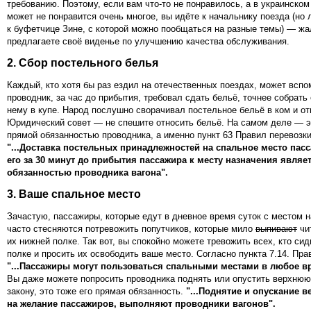
требованию. Поэтому, если вам что-то не понравилось, а в украинском
может не понравится очень многое, вы идёте к начальнику поезда (но
к буфетчице Зине, с которой можно пообщаться на разные темы) — жа
предлагаете своё виденье по улучшению качества обслуживания.
2. Сбор постельного белья
Каждый, кто хотя бы раз ездил на отечественных поездах, может вспо
проводник, за час до прибытия, требовал сдать бельё, точнее собрать 
нему в купе. Народ послушно сворачивал постельное бельё в ком и от
Юридический совет — не спешите относить бельё. На самом деле — э
прямой обязанностью проводника, а именно пункт 63 Правил перевозки
"...Доставка постельных принадлежностей на спальное место пас
его за 30 минут до прибытия пассажира к месту назначения являе
обязанностью проводника вагона".
3. Ваше спальное место
Зачастую, пассажиры, которые едут в дневное время суток с местом н
часто стесняются потревожить попутчиков, которые мило
выпивают
чи
их нижней полке. Так вот, вы спокойно можете тревожить всех, кто си
полке и просить их освободить ваше место. Согласно пункта 7.14. Пра
"...Пассажиры могут пользоваться спальными местами в любое в
Вы даже можете попросить проводника поднять или опустить верхнюю 
закону, это тоже его прямая обязанность.
"...Поднятие и опускание в
на желание пассажиров, выполняют проводники вагонов".