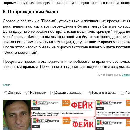
первым попутным поездом к станции, где содержатся его вещи и проез
6. Повреждённый билет
Согласно всё тех же "Правил", утраченные и похищенные проездные б
восстанавливаются, а вот повреждённые билеты могут быть легко вос
Если вдруг кто-то решил постирать ваши вещи или, крикнув "никуда н
меня" порвал билет, то вы должны прийти в билетную кассу, дать им с
заявление на имя начальника станции, где указываете причину повреж
После этого кассир обязан на обратной стороне вашего билета постави
"Восстановленный".
Предлагаю провести эксперимент и попробовать на практике воспольз
законными правами. По желанию, поделиться полученными результат
Олег Григорьев,
Закар
Теги:
Ділитись
На головну
Додати в закладки
Версія для друку
Пе