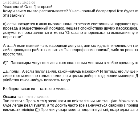
14.10.2011 / 19:22:00
Уважаемый Олег Григорьев!
Кому и зачем вы это рассказываете? У нас - полный беспредел! Кто будет 
эти законы?
а) если находится в явно выраженном нетрезвом состоянии и нарушает пр
проезда и общественный порядок, мешает спокойствию других пассажиров
документе проставляется отметка "Отказано в перевозке на основании пун
перевозки".
Ага.... А если пьяный - это народный депутат, или солидный чиновник, он так
либо проводник работы лишиться "за непрофессионализм", либо за решетк
просто так.
б)"...Пассажиры могут пользоваться спальными местами в любое время суто
Да, прям... А если полку занял, какой-нибудь мажорик? И потому, его лучше 
лишиться можно не только полки, но и целых ребер в отделении милиции. 
убийство какое-нибудь повесить могут.
В общем, такая вот - мать его жизнь...
Оксана
14.10.2011 / 14:03:00
Такі витяги з Правил слід розвішати на всіх залізничних станціях. Можливо т
буде легше реалізувати, а то досить часто все закінчується сваркою з прові
викликати міліцію )))) Про книгу скарг можна помріяти уві сні, якщо вдасться 