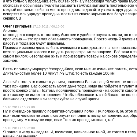
а что только у проводника есть обязаности а у пассажира только права мусо
обсирать и обрыгивать туалеты засирать тамбура вытирать постелью всю ч
каждый поставьте себя на место проводника и давайте уважать друг друга з
испортят или украдут проводник платит из своего кармана или берут плацка
сервис СВ
Олег Григорьев
17.10.2011 / 00:10:00
Аноним,
можно долго спорить о том, кому быстрее и удобнее опускать полки, но в за
прописано — это прямая обязанность проводника. Просто каждый должен
работу и тогда все будут довольны.
Правила и законы должны быть очевидны и самодостаточны, они призваны
всех социальных классов и не дать распространится анархии . Всё таки в с
самом гнилом) безопаснее жить и производить товары на основе определё
законов.
Взять к примеру маршрут Ужгород-Киев, если мне не изменяет память, ост
длительностью более 10 минут 7-9 штук, то есть каждые 100 км.
А на счёт того, что к моменту описи, половины Ваших вещей может не оказа
так в принципе, Вас обокрасть могут даже тогда, когда вы пойдёте в туалет 
просто крепко спать. Поэтому порядочность проводника - на совести самого
это к закону не имеет отношения. Чтобы обезопасить свой багаж - не полен
багажное отделение или застрахуйте на случай кражи.
15.10.2011 / 15:29:00
Ну, и очевидное правило поднятия-опускания полки. Ну, положим, об этом 
все - если человек не знает, как опустить-поднять полку, он, конечно же, обр
проводнику. А к кому же еще, если "только проводник знает, как".
15.10.2011 / 15:25:00
Я понял, к чему вы ведете. И, возможно, написанное мной, не совсем в тему
нашей, размышлял....