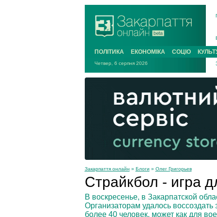
ПОЛІТИКА
ЕКОНОМІКА
СОЦІО
КУЛЬТ
Четвер, 6 серпня 2026
Закарпаття онлайн
»
Блоги
»
Олег Григорьев
Страйкбол - игра 
В воскресенье, в Закарпатской обл
Организаторам удалось воссоздать
более 40 человек, может как для во