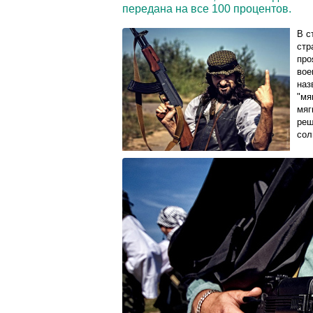
передана на все 100 процентов.
В с
стр
про
вое
наз
"мя
мяг
реш
сол