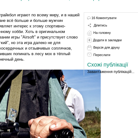
трайкбол играют по всему миру, и в нашей
16 Коментувати
ане всё больше и больше мужчин
Ділитись
являет интерес к этому спортивно-
нному хобби. Хоть в оригинальном
На головну
вании игры "Airsoft" и присутствует слово
Додати в закладки
гкий", но эта игра далеко не для
Версія для друку
косердечных и отзывчивых соплячков,
ивших попинать в лесу мох в тёплый
Переслати
нечный день.
Схожі публікації
Завантаження публікацій...