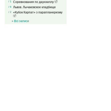
/ 1
Соревнования по даунхиллу
/ 6
Львов. Лычаковское кладбище
/ 2
«Кубок Карпат» з парапланеризму
» Всі записи