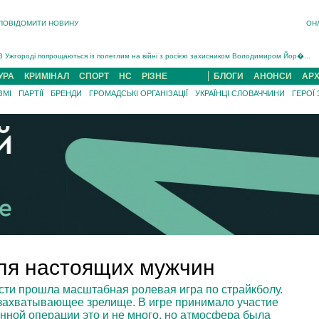
ПОВІДОМИТИ НОВИНУ
ОН
Інструктора районного ТЦК на Закарпатті судитимуть за обвинуваченням у катув...
В Ужгороді попрощаються із полеглим на війні з росією захисником Володимиром Йор�...
В Ужгороді 5 серпня попрощаються із захисником Богданом Югасом, який два роки �...
Підтвердили загибель захисника із Нанкова на Хустщині Юліана Гербея (ФОТО)[/gree...
УРА
КРИМІНАЛ
СПОРТ
НС
РІЗНЕ
БЛОГИ
АНОНСИ
АРХ
На війні з рф поліг військовий з Виноградова Ігнат Роздяловський (ФОТО)...
ЗМІ
ПАРТІЇ
БРЕНДИ
ГРОМАДСЬКІ ОРГАНІЗАЦІЇ
УКРАЇНЦІ СЛОВАЧЧИНИ
ГЕРОЇ
На Хустщині внаслідок ДТП за участі трьох авто постраждали 13 людей (ФОТО)...
Інструктора районного ТЦК на Закарпатті судитимуть за обвинувачен...
для настоящих мужчин
асти прошла масштабная ролевая игра по страйкболу.
 захватывающее зрелище. В игре принимало участие
енной операции это и не много, но атмосфера была