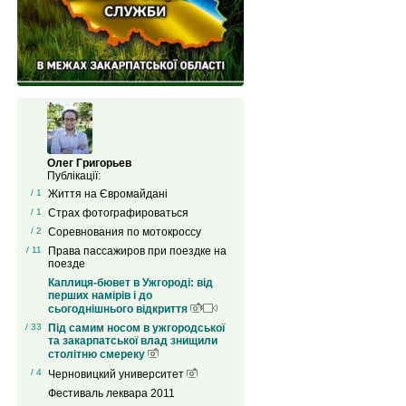
Олег Григорьев
Публікації:
/ 1
Життя на Євромайдані
/ 1
Страх фотографироваться
/ 2
Соревнования по мотокроссу
/ 11
Права пассажиров при поездке на
поезде
Каплиця-бювет в Ужгороді: від
перших намірів і до
сьогоднішнього відкриття
/ 33
Під самим носом в ужгородської
та закарпатської влад знищили
столітню смереку
/ 4
Черновицкий университет
Фестиваль леквара 2011