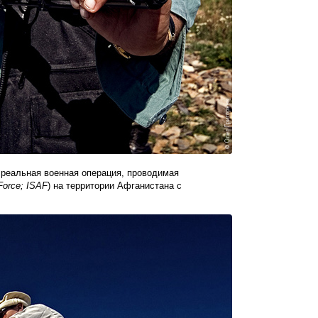
 реальная военная операция, проводимая
 Force; ISAF
) на территории Афганистана с