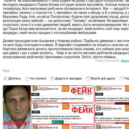
"палити" як заангажованого? (хіба родичі чи добрі старі друзі попросили). Зв
молодого кандидата Павла Білака ситуація цілком зрозуміла. Хлопця показ
телевізору, його мальовані рейтинги обговорили в Інтернеті. Він — звізда!!! Н
звичайно, можна і у список іти. І, звичайно, не лише у міську, а й у обласну, а 
Верховну Раду. Але, на місці Погорєлова, будучи при здоровому глузді, допу
реалізацію юних амбіцій — не допустимо: "паливо", як мінімум. Як максимум
соціологи, хоча б у очах думаючих людей, мають бути незаангажованим. Не к
що Паша Білак мав визначитися, чи він кандидат, який робить собі піар через
кандидат, який чесно працює з потенційними виборцями.
Днями проходив повз базарчик у Новому районі. Підійшла дівчинка з листоч
за кого буду голосувати в мери. Я відповів і подивився на кількість галочок за
Картина виявилася досить прогнозованою Інша справа, хто забере для аналі
цих дівчат і що з ними зробить... Тому я не проти високих рейтингів кандидат
незаслужених рейтингів і брехливих соціологів. Тобто, проти обману...
Павло Білецький,
Закар
Теги:
Ділитись
На головну
Додати в закладки
Версія для друку
Пе