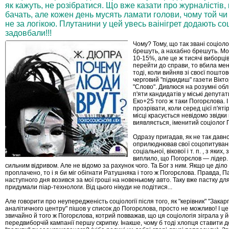
як кажуть, не розібратися. Що вже казати про журналістів,
бачать, але кожен день мусять ламати голови, чому той чи
не за логікою. Плутанини у цей увесь ваінігрет додають с
задовбали!!!
Чому? Тому, що так звані соціол
брешуть, а нахабно брешуть. Мо
10-15%, але це ж тисячі виборців
перейти до справи, то вбила мен
тоді, коли вийняв зі своєї поштов
черговий "підкидиш" газети Вікт
"Слово". Дивлюся на розумні об
п'яти кандидатів у міські депутати
Еко+25 того ж таки Погорєлова. 
прозрівати, коли серед цієї п'ят
місці красується невідомо звідки
виявляється, іменитий соціолог П
Одразу пригадав, як не так давн
оприлюднював свої соцопитуванн
соціальної, вікової і т. п. , з яких
виплило, що Погорєлов — лідер.
сильним відривом. Але не відомо за рахунок чого. Та Бог з ним. Якщо це діл
проплачено, то і я би міг обігнати Ратушняка і того ж Погорєлова. Правда, П
наступного дня возився за мої гроші на новенькому авто. Таку вже пастку дл
придумали піар-технологи. Від цього нікуди не подітися...
Але говорити про неупередженість соціології після того, як "керівник" "
Закар
аналітичного центру" пішов у список до Погорєлова, просто не можливо! І ц
звичайно й того ж Погорєлова, котрий повважав, що ця соціологія зіграла у й
передвиборчій кампанії першу скрипку. Інакше, чому б тоді хлопця ставити до