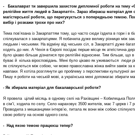
- Бакалаврат ти завершила захистом дипломної роботи на тему «
релігійне життя людей в Закарпатті». Зараз збираєш матеріал для 
магістерської роботи, що перегукується з попередньою темою. По
вибір і розкажи трохи про них?
Тема пов’язана із Закарпаттям тому, що часто сюди їздила в гори і в б
спілкувалася з закарпатцями. Я побачила дуже велику різницю між за
людьми і чеськими. На відміну від чеських сіл, в Закарпатті дуже бага
ходять до них. А Чехія в Європі посідає перше місце як атеїстична де
було цікаво більше дізнатися про релігійні відносини. Тим більше, що в
буває й кілька віросповідань. Мені було цікаво як уживаються люди р
як спілкуються між собою, чи може православна жінка вийти заміж за 
навпаки. Я хотіла розглянути цю проблему з перспективи культурної ан
Пишу я роботи на чеській мові, а українська мені допомагає збирати м
- Як збирала матеріал для бакалаврської роботи?
Я провела цілий місяць в одному селі на Рахівщині – Кобилецька Пол
в сім’ї, ходила по селу. Село нараховує 3500 жителів, має 7 церкв і 7 ре
Проводила з мешканцями інтерв’ю, питала як вони між собою спілкуют
свою роботу на основі одного села.
- Над якою темою працюєш тепер?