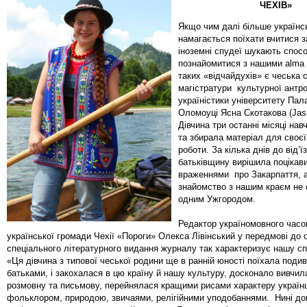
ЧЕХІВ»
Якщо чим далі більше українс
намагається поїхати вчитися з
іноземні спудеї шукають спосо
познайомитися з нашими alma 
таких «відчайдухів» є чеська 
магістратури культурної антро
україністики університету Пал
Оломоуці Ясна Скотакова (Jas
Дівчина три останні місяці на
та збирала матеріал для своєї
роботи. За кілька днів до від’ї
батьківщину вирішила поцікави
враженнями про Закарпаття, а
знайомство з нашим краєм не
одним Ужгородом.
Редактор україномовного часо
української громади Чехії «Пороги» Олекса Лівінський у передмові до 
спеціального літературного видання журналу так характеризує нашу с
«Ця дівчина з типової чеської родини ще в ранній юності поїхала подив
батьками, і закохалася в цю країну й нашу культуру, досконало вивчил
розмовну та письмову, перейнялася кращими рисами характеру українц
фольклором, природою, звичаями, релігійними уподобаннями. Нині до