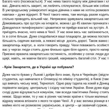
Багато чого (посміхається). У нас нема такого поділу між дівчатами і х
вас. Дівчата якість закриті, не люблять спілкуватися, більше між соб
В ужгородському університеті жодна дівчина з нами не хотіла розмовля
навпаки – дуже відкриті. В Чехії такого нема, там молодь разом ходить 
спільно проводять вільний час. Неприємно здивувала закарпатська неп
Домовившись про зустріч на інтерв’ю, можна і до 45 хвилин прочекати 
Доводилося телефонувати і цікавитися чи прийде взагалі на зустріч. А 
приїздять вчасно, чого нема в Чехії. У нас вони весь час запізнюються
їх в сотні більше. Дуже сподобалися ваші плацкарти, де можна поспати
більшість сидячих вагонів, а лежачі місця досить дорогі. Також важко 
закарпатець жартує, а коли говорить правду. Чехи поважають особисти
вас у чергах люди стоять дуже близько один біля одного, просто напи
Приємно вразила закарпатська гостинність, особливо у селах люди дуж
щирі, навіть, не маючи багато грошей, накривають багатий стіл. У нас 
- Крім Закарпаття, де в Україні ще побувала?
Дуже часто буваю у Львові і добре його знаю, була в Чернівцях (звідт
студентка, що навчалася в Оломоуці по обміну студентів), в Києві (там 
що вивчать чеську мов), Тернополі. Одно разу їздила на хокей в Донец
порівняти західну, центральну і східну частини України. Вони дуже від
сході дуже відчувається комунізм, там всюди пам’ятники Леніну стоять.
немає. Щодо мови, то у нас в різних частинах країни є тільки маленькі в
відразу можна впізнати з якого ти краю Чехії. А у вас велика різниця в
майже ніхто не розмовляє українською, в центрі – це зазвичай суржик, і