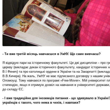
- Ти вже третій місяць навчаєшся в УжНУ. Що саме вивчаєш?
Я відвідую пари на історичному факультеті. Це дві дисципліни – про г
церкву (викладає декан історичного факультету, кандидат історичних н
В.І.Фенич) та про католицькі ордени в України та на Закарпатті (виклад
В.В.Кичера). На жаль, УжНУ не має підписаного договору з нашим уні
Оломоуці. Тому навчаюся по програмі «Free-Mover». Мій університет пл
стипендію, якщо я отримую дозвіл на навчання в університеті держави
до складу ЄС.
- І вже традиційне для іноземців питання - що здивувало в Україні
українців є такого, чого нема в чехів, і навпаки?