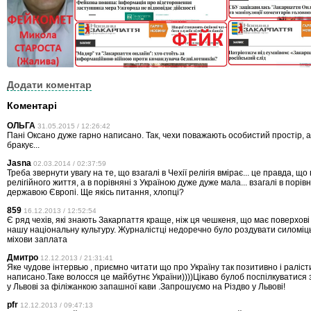
Додати коментар
Коментарі
ОЛЬГА
31.05.2015 / 12:26:42
Пані Оксано дуже гарно написано. Так, чехи поважають особистий простір, а
бракує...
Jasna
02.03.2014 / 02:37:59
Треба звернути увагу на те, що взагалі в Чехії релігія вмірає... це правда, що
релігійного життя, а в порівняні з Україною дуже дуже мала... взагалі в порів
державою Європі. Ще якісь питання, хлопці?
859
16.12.2013 / 12:52:54
Є ряд чехів, які знають Закарпаття краще, ніж ця чешкеня, що має поверхов
нашу національну культуру. Журналістці недоречно було роздувати силоміц
міхови заплата
Дмитро
12.12.2013 / 21:31:41
Яке чудове інтервью , приємно читати що про Україну так позитивно і раліс
написано.Таке волосся це майбутнє України))))Цікаво булоб поспілкуватися 
у Львові за філіжанкою запашної кави .Запрошуємо на Різдво у Львові!
pfr
12.12.2013 / 09:47:13