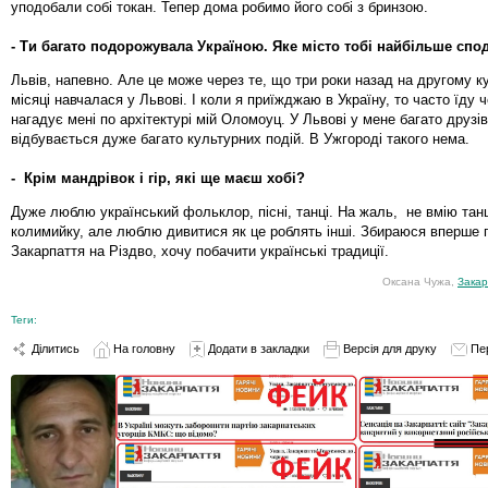
уподобали собі токан. Тепер дома робимо його собі з бринзою.
- Ти багато подорожувала Україною. Яке місто тобі найбільше сп
Львів, напевно. Але це може через те, що три роки назад на другому к
місяці навчалася у Львові. І коли я приїжджаю в Україну, то часто їду ч
нагадує мені по архітектурі мій Оломоуц. У Львові у мене багато друзів 
відбувається дуже багато культурних подій. В Ужгороді такого нема.
- Крім мандрівок і гір, які ще маєш хобі?
Дуже люблю український фольклор, пісні, танці. На жаль, не вмію танц
колимийку, але люблю дивитися як це роблять інші. Збираюся вперше 
Закарпаття на Різдво, хочу побачити українські традиції.
Оксана Чужа,
Закар
Теги:
Ділитись
На головну
Додати в закладки
Версія для друку
Пе