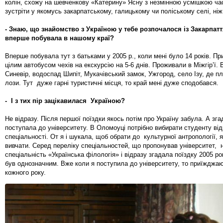
колін, схожу на шевченкову «Катерину» Ясну з незмінною усмішкою ча
зустріти у якомусь закарпатському, галицькому чи поліському селі, ніж
- Знаю, що знайомство з Україною у тебе розпочалося із Закарпатт
вперше побувала в нашому краї?
Вперше побувала тут з батьками у 2005 р., коли мені було 14 років. Пр
цілим автобусом чехів на екскурсію на 5-6 днів. Проживали в Міжгір’ї. 
Синевір, водоспад Шипіт, Мукачівський замок, Ужгород, село Ізу, де п
лози. Тут дуже гарні туристичні місця, то край мені дуже сподобався.
- І з тих пір зацікавилася Україною?
Не відразу. Після першої поїздки якось потім про Україну забула. А зг
поступала до університету. В Оломоуці потрібно вибирати студенту від
спеціальності. От я і шукала, щоб обрати до культурної антропології,
вивчати. Серед переліку спеціальностей, що пропонував університет, 
спеціальність «Українська філологія» і відразу згадала поїздку 2005 рок
був однозначним. Вже коли я поступила до університету, то приїжджа
кожного року.