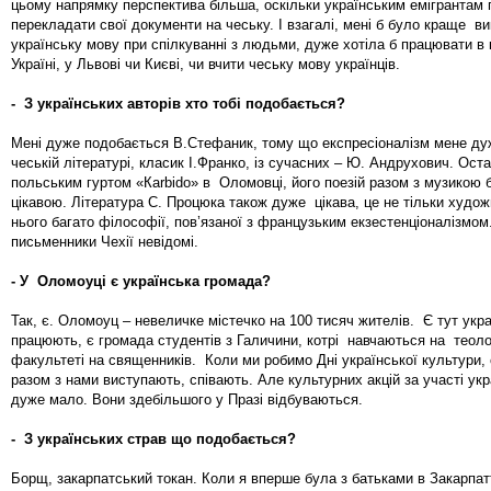
цьому напрямку перспектива більша, оскільки українським емігрантам 
перекладати свої документи на чеську. І взагалі, мені б було краще в
українську мову при спілкуванні з людьми, дуже хотіла б працювати в 
Україні, у Львові чи Києві, чи вчити чеську мову українців.
- З українських авторів хто тобі подобається?
Мені дуже подобається В.Стефаник, тому що експресіоналізм мене дуж
чеській літературі, класик І.Франко, із сучасних – Ю. Андрухович. Оста
польським гуртом «Кarbido» в Оломовці, його поезій разом з музикою
цікавою. Література С. Процюка також дуже цікава, це не тільки художн
нього багато філософії, пов’язаної з французьким екзестенціоналізмом
письменники Чехії невідомі.
- У Оломоуці є українська громада?
Так, є. Оломоуц – невеличке містечко на 100 тисяч жителів. Є тут украї
працюють, є громада студентів з Галичини, котрі навчаються на теол
факультеті на священників. Коли ми робимо Дні української культури,
разом з нами виступають, співають. Але культурних акцій за участі укр
дуже мало. Вони здебільшого у Празі відбуваються.
- З українських страв що подобається?
Борщ, закарпатський токан. Коли я вперше була з батьками в Закарпатт