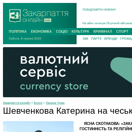
В Ужгороді 5 серпня попрощаються
ПОВІДОМИТИ НОВИНУ
Підтвердили загибель захисника і
На війні з рф поліг військовий з 
На війні загинув 26-річний військо
ПОЛІТИКА
ЕКОНОМІКА
СОЦІО
КУЛЬТУРА
КРИМІНАЛ
СПОРТ
Субота, 8 серпня 2026
ЗМІ
ПАРТІЇ
БРЕНДИ
ГРОМАД
Закарпаття онлайн
»
Блоги
»
Оксана Чужа
Шевченкова Катерина на чеськ
ЯСНА СКОТАКОВА: «ЗАК
ГОСТИННІСТЬ ТА РЕЛІГІЙ