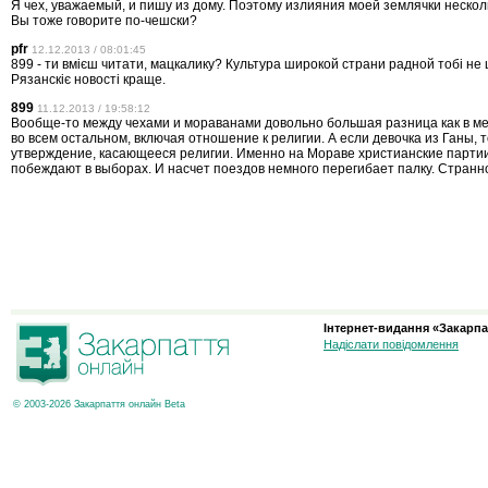
Я чех, уважаемый, и пишу из дому. Поэтому излияния моей землячки неско
Вы тоже говорите по-чешски?
pfr
12.12.2013 / 08:01:45
899 - ти вмієш читати, мацкалику? Культура широкой страни радной тобі не 
Рязанскіє новості краще.
899
11.12.2013 / 19:58:12
Вообще-то между чехами и мораванами довольно большая разница как в ме
во всем остальном, включая отношение к религии. А если девочка из Ганы, 
утверждение, касающееся религии. Именно на Мораве христианские партии
побеждают в выборах. И насчет поездов немного перегибает палку. Странно
Інтернет-видання «Закарпа
Надіслати повідомлення
© 2003-2026 Закарпаття онлайн Beta