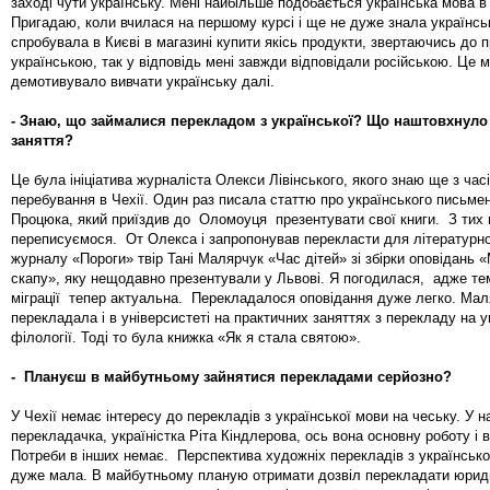
заході чути українську. Мені найбільше подобається українська мова в 
Пригадаю, коли вчилася на першому курсі і ще не дуже знала українсь
спробувала в Києві в магазині купити якісь продукти, звертаючись до 
українською, так у відповідь мені завжди відповідали російською. Це 
демотивувало вивчати українську далі.
- Знаю, що займалися перекладом з української? Що наштовхнуло 
заняття?
Це була ініціатива журналіста Олекси Лівінського, якого знаю ще з часі
перебування в Чехії. Один раз писала статтю про українського письме
Процюка, який приїздив до Оломоуця презентувати свої книги. З тих 
переписуємося. От Олекса і запропонував перекласти для літературн
журналу «Пороги» твір Тані Малярчук «Час дітей» зі збірки оповідань 
скапу», яку нещодавно презентували у Львові. Я погодилася, адже те
міграції тепер актуальна. Перекладалося оповідання дуже легко. Мал
перекладала і в універсистеті на практичних заняттях з перекладу на у
філології. Тоді то була книжка «Як я стала святою».
- Плануєш в майбутньому зайнятися перекладами серйозно?
У Чехії немає інтересу до перекладів з української мови на чеську. У н
перекладачка, україністка Ріта Кіндлерова, ось вона основну роботу і 
Потреби в інших немає. Перспектива художніх перекладів з українсько
дуже мала. В майбутньому планую отримати дозвіл перекладати юриди