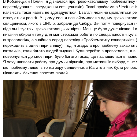
В Кобилецькій Поляні я дізналася про греко-католицьку проблематику 
переслідування і засудження священників). Такої проблеми в Чехії не іс
наявність такої навіть не здогадуються. Взагалі чехи не цікавляться р
стосуються релігії. У цьому селі я познайомилася з одним греко-като
священиком, якого в 1945 р. забрали до Сибіру. Він потім повернувся і
підпільні зустрічі греко-католицьких вірян. Мені це було дуже цікаво. І
питання обирати тему для магістерської роботи по спеціальності «Куль
антропологія», а знайшла серед переліку «Проблематику конвертиків» (
переходять з однієї віри в іншу). Тоді я згадала про проблему закарпат
католиків, коли багато людей змушені були перейти в православ’я, а в 
повернулися до своєї віри, було багато таких, що і залишилися в право
Я хочу написати роботу про думки вірників, про мотиви їх вибору, я не
цю проблему лише з точки зору священників (багато з них були репрес
цікавлять бачення простих людей.