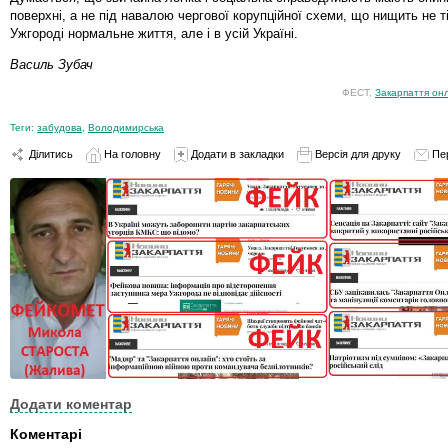
поверхні, а не під навалою чергової корупційної схеми, що нищить не т
Ужгороді нормальне життя, але і в усій Україні.
Василь Зубач
ФЕСТ,
Закарпаття он
Теги:
забудова
,
Володимирська
Ділитись
На головну
Додати в закладки
Версія для друку
Пе
Додати коментар
Коментарі