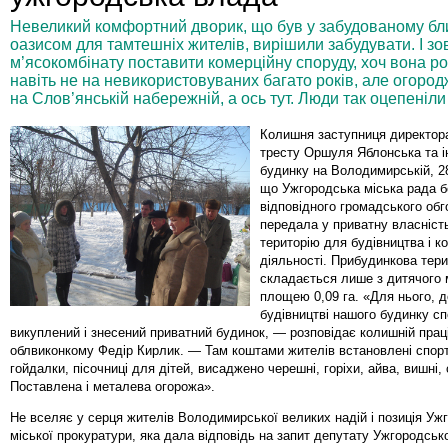
Невеликий комфортний дворик, що був у забудованому бл
оазисом для тамтешніх жителів, вирішили забудувати. І зо
м’ясокомбінату поставити комерційну споруду, хоч вона ро
навіть не на невикористовуваних багато років, але огор
на Слов’янській набережній, а ось тут. Люди так оцепеніли 
Колишня заступниця директор
тресту Оршуля Яблонська та і
будинку на Володимирській, 2
що Ужгородська міська рада бе
відповідного громадського об
передала у приватну власніст
територію для будівництва і к
діяльності. Прибудинкова тери
складається лише з дитячого
площею 0,09 га. «Для нього, д
будівництві нашого будинку сп
викуплений і знесений приватний будинок, — розповідає колишній прац
облвиконкому Федір Кирлик. — Там коштами жителів встановлені спорт
гойдалки, пісочниці для дітей, висаджено черешні, горіхи, айва, вишні, 
Поставлена і металева огорожа».
Не вселяє у серця жителів Володимирської великих надій і позиція Уж
міської прокуратури, яка дала відповідь на запит депутату Ужгородсько