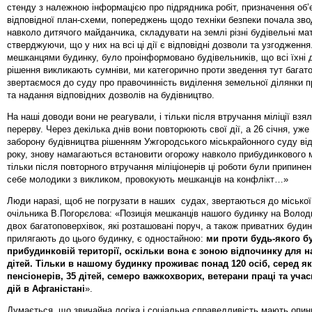
стенду з належною інформацією про підрядника робіт, призначення об’
відповідної план-схеми, попереджень щодо техніки безпеки почала зв
навколо дитячого майданчика, складувати на землі різні будівельні ма
стверджуючи, що у них на всі ці дії є відповідні дозволи та узгодження
мешканцями будинку, було проінформовано будівельників, що всі їхні 
рішення викликають сумніви, ми категорично проти зведення тут багато
звертаємося до суду про правочинність виділення земельної ділянки п
та надання відповідних дозволів на будівництво.
На наші доводи вони не реагували, і тільки після втручання міліції взя
перерву. Через декілька днів вони повторюють свої дії, а 26 січня, уж
заборону будівництва рішенням Ужгородського міськрайонного суду від
року, знову намагаються встановити огорожу навколо прибудинкового м
тільки після повторного втручання міліціонерів ці роботи були припинен
себе молодики з викликом, провокують мешканців на конфлікт…»
Люди наразі, щоб не погрузати в наших судах, звертаються до міської 
очільника В.Погорєлова: «Позиція мешканців нашого будинку на Володи
двох багатоповерхівок, які розташовані поруч, а також приватних будин
прилягають до цього будинку, є одностайною:
ми проти будь-якого б
прибудинковій території, оскільки вона є зоною відпочинку для н
дітей. Тільки в нашому будинку проживає понад 120 осіб, серед як
пенсіонерів, 35 дітей, семеро важкохворих, ветерани праці та уча
дій в Афганістані
».
Думається, що звичайна логіка і соціальна справедливість мають опин