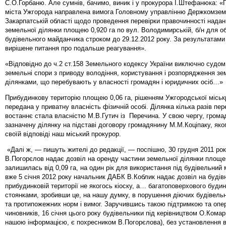
С.О.Горбаню. Але сумнів, бачимо, виник і у прокурора І.Штефанюка: 
міста Ужгорода направлена вимога Головному управлінню Держкомзем
Закарпатській області щодо проведення перевірки правочинності надан
земельної ділянки площею 0,920 га по вул. Володимирській, б/н для 
будівельного майданчика строком до 29.12.2012 року. За результатами
вирішене питання про подальше реагування».
«Відповідно до ч.2 ст.158 Земельного кодексу України виключно судо
земельні спори з приводу володіння, користування і розпорядження з
ділянками, що перебувають у власності громадян і юридичних осіб…»
Прибудинкову територію площею 0,06 га, рішенням Ужгородської місь
передана у приватну власність фізичній особі. Ділянка кілька разів пе
востаннє стала власністю М.В.Гутич із Перечина. У свою чергу, гром
зазначену ділянку на підставі договору громадянину М.М.Коціпаку, яко
своїй відповіді наш міський прокурор.
«Далі ж, — пишуть жителі до редакції, — поспішно, 30 грудня 2011 ро
В.Погорєлов надає дозвіл на оренду частини земельної ділянки площе
залишилась від 0,09 га, на один рік для використання під будівельний
вже 5 січня 2012 року начальник ДАБК В.Коблик надає дозвіл на будів
прибудинковій території не якогось кіоску, а… багатоповерхового буди
стоянками, зробивши це, на нашу думку, в порушення діючих будівельн
та протипожежних норм і вимог. Заручившись такою підтримкою та опе
чиновників, 16 січня цього року будівельники під керівництвом О.Комар
нашою інформацією, є похресником В.Погорєлова), без установлення в