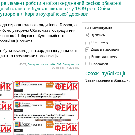
 регламент роботи якої затверджений сесією обласної
и зібралися в будівлі школи, де у 1939 році Сойм
 утворення Карпатоукраїнської держави.
ада обрала головою ради Івана Габора, а
1 Коментувати
ож було утворено Обласний люстрацій ний
Ділитись
ачено на 21 березня, буде прийнято
ганізації роботи.
На головну
Додати в закладки
 була взаємодія і координація діяльності
анів та громадських організацій.
Версія для друку
Переслати
ФЕСТ,
Закарпаття онлайн.ЗМІ Закарпаття
20 березня 2014р.
Схожі публікації
Завантаження публікацій...