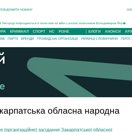
ПОВІДОМИТИ НОВИНУ
ОН
Інструктора районного ТЦК на Закарпатті судитимуть за обвинуваченням у катув...
В Ужгороді попрощаються із полеглим на війні з росією захисником Володимиром Йор�...
В Ужгороді 5 серпня попрощаються із захисником Богданом Югасом, який два роки �...
УРА
КРИМІНАЛ
СПОРТ
НС
РІЗНЕ
БЛОГИ
АНОНСИ
АРХ
Підтвердили загибель захисника із Нанкова на Хустщині Юліана Гербея (ФОТО)[/gree...
ЗМІ
ПАРТІЇ
БРЕНДИ
ГРОМАДСЬКІ ОРГАНІЗАЦІЇ
УКРАЇНЦІ СЛОВАЧЧИНИ
ГЕРОЇ
На війні з рф поліг військовий з Виноградова Ігнат Роздяловський (ФОТО)...
На Хустщині внаслідок ДТП за участі трьох авто постраждали 13 людей (ФОТО)...
Інструктора районного ТЦК на Закарпатті судитимуть за обвинувачен...
акарпатська обласна народна
е (організаційне) засідання Закарпатської обласної