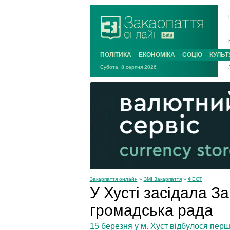
ПОЛІТИКА
ЕКОНОМІКА
СОЦІО
КУЛЬТ
Субота, 8 серпня 2026
Закарпаття онлайн
»
ЗМІ Закарпаття
»
ФЕСТ
У Хусті засідала З
громадська рада
15 березня у м. Хуст відбулося перш