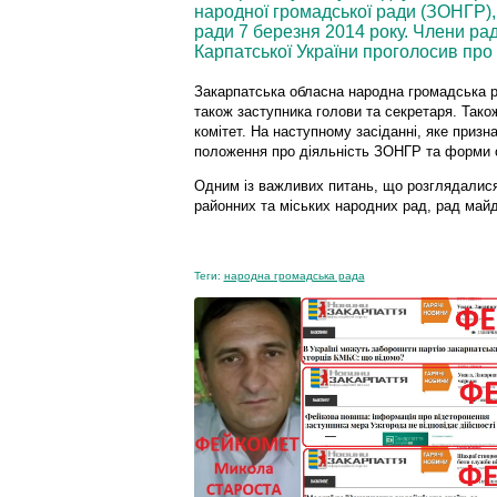
народної громадської ради (ЗОНГР),
ради 7 березня 2014 року. Члени рад
Карпатської України проголосив про
Закарпатська обласна народна громадська р
також заступника голови та секретаря. Так
комітет. На наступному засіданні, яке призн
положення про діяльність ЗОНГР та форми ор
Одним із важливих питань, що розглядалися,
районних та міських народних рад, рад майд
Теги:
народна громадська рада