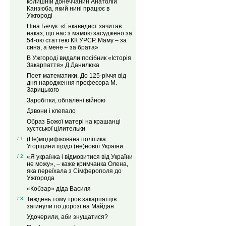
колишній донеччанин Анатолій
Канзюба, який нині працює в
Ужгороді
Ніна Бечук: «Енкаведист зачитав
наказ, що нас з мамою засуджено за
54-ою статтею КК УРСР. Маму – за
сина, а мене – за брата»
В Ужгороді видали посібник «Історія
Закарпаття» Д.Данилюка
Поет математики. До 125-річчя від
дня народження професора М.
Зарицького
Заробітки, обпалені війною
Дзвони і клепало
Образ Божої матері на крашанці
хустської цілительки
/ 1
(Не)модифікована політика
Угорщини щодо (не)нової України
/ 2
«Я українка і відмовитися від України
не можу», – каже кримчанка Олена,
яка переїхала з Сімферополя до
Ужгорода
«Кобзар» діда Василя
/ 3
Тиждень тому троє закарпатців
загинули по дорозі на Майдан
Удочерили, аби знущатися?