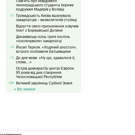
Пам’ять про невідомого
ленінградського студента береже
подружжя Мадярів у Волівці
/ 1
Громадськість Києва вшанувала
закарпатців – визволителів столиці
Відчуття свого призначення озвучив
поет з Боржавської Долини
Динамівську осінь тричі поспіль
«озолочували» закарпатці
/ 2
Йосип Тереля. «Ходячий апостол»,
котрого позбавили Батьківщини
/ 1
До дня мови. «Ну що, здавалося б,
слова…»
Острів демократіїу центрі Європи.
95 років від дня створення
Чехословацької Республіки
/ 24
Великий українець Срібної Землі
» Всі записи
зі копіювання