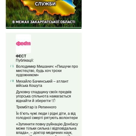
ФЕСТ
Публікації:
/ 1
Володимир Мишанич: «Пишучи про
мистецтво, будь хоч трохи
художником»
/ 8
Михайло Бачинський – атлант
війська Кошута
Духовну спадщину своїх предків
угорська спільнота намагається
віднайти й зберегти
Трембітар із Репинного
Їх б’ють чужі люди і рідні діти, а від
голодної смерті рятують волонтери
«Зупинити повну руйнацію Донбасу
може тільки сильна і відповідальна
влада», – доктор медичних наук,