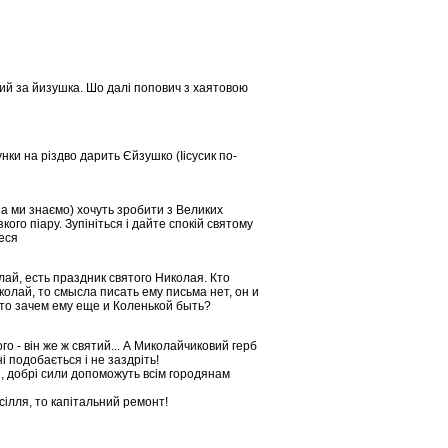
ий за йизушка. Шо далі попович з хаятовою
ки на різдво дарить Єйзушко (Іісусик по-
ена ми знаємо) хочуть зробити з Великих
ого піару. Зупініться і дайте спокій святому
теся
ай, есть праздник святого Николая. Кто
колай, то смысла писать ему письма нет, он и
 то зачем ему еще и Коленькой быть?
ого - він же ж святий... А Миколайчиковий герб
і подобається і не заздріть!
я, добрі сили допоможуть всім городянам
осілля, то капітальний ремонт!