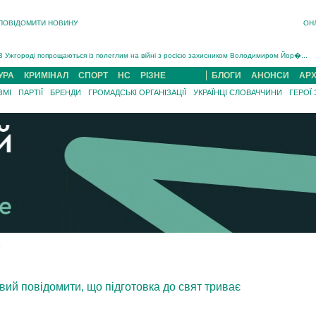
ПОВІДОМИТИ НОВИНУ
ОН
Інструктора районного ТЦК на Закарпатті судитимуть за обвинуваченням у катув...
В Ужгороді попрощаються із полеглим на війні з росією захисником Володимиром Йор�...
В Ужгороді 5 серпня попрощаються із захисником Богданом Югасом, який два роки �...
УРА
КРИМІНАЛ
СПОРТ
НС
РІЗНЕ
БЛОГИ
АНОНСИ
АРХ
Підтвердили загибель захисника із Нанкова на Хустщині Юліана Гербея (ФОТО)[/gree...
ЗМІ
ПАРТІЇ
БРЕНДИ
ГРОМАДСЬКІ ОРГАНІЗАЦІЇ
УКРАЇНЦІ СЛОВАЧЧИНИ
ГЕРОЇ
На війні з рф поліг військовий з Виноградова Ігнат Роздяловський (ФОТО)...
На Хустщині внаслідок ДТП за участі трьох авто постраждали 13 людей (ФОТО)...
Інструктора районного ТЦК на Закарпатті судитимуть за обвинувачен...
ий повідомити, що підготовка до свят триває