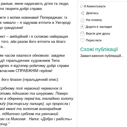
і раніше, мене надихають дітки та люди,
8 Коментувати
тні творити добрі справи.
Ділитись
жте з моїми новинами! Попереджаю: їх
На головну
е чимало – я задумав втілити в Ужгороді
Додати в закладки
о грандіозне!
Версія для друку
ект – амбіційний і я скликаю найкращих
Переслати
 того, аби разом його втілити на благо
а...
Схожі публікації
им часом хвалюся обновкою: завдяки
Завантаження публікацій...
ьдії геральдичних художників Terra
agines я відтепер робитиму добрі справи
 власним СПРАВЖНІМ гербом!
 його блазон (геральдичний опис):
срібному полі червоний черевичок із
отими підошвою та шнурками. Поверх
го в обернену перев’язь покладено золоту
лиґу (пастирську палицю), що проросла і
амої емалі та золотим виноградним
 підбитого сріблом та увінчаний
ю св.Миколая . Напис «Добро і радість»
ічці."