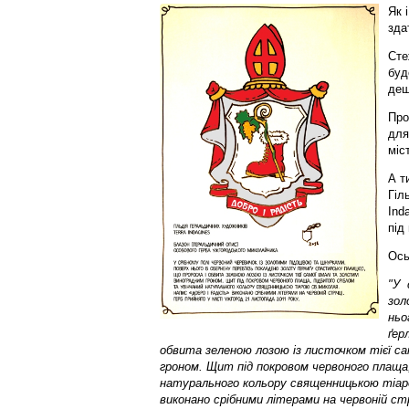
Як 
зда
Сте
буд
дещ
Про
для
міст
А т
Гіл
Ind
під
Ось
"У 
зол
ньо
ґер
обвита зеленою лозою із листочком тієї с
гроном. Щит під покровом червоного плаща,
натурального кольору священницькою тіаро
виконано срібними літерами на червоній стр