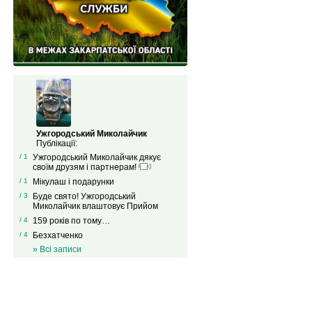
Ужгородський Миколайчик
Публікації:
/ 1
Ужгородський Миколайчик дякує
своїм друзям і партнерам!
/ 1
Мікулаш і подарунки
/ 3
Буде свято! Ужгородський
Миколайчик влаштовує Прийом
/ 4
159 років по тому…
/ 4
Безхатченко
» Всі записи