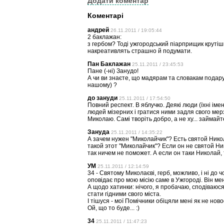
Додати коментар
Коментарі
андрей
26.11.2011 / 19:05:44
2 баклажан:
з гербом? Тоді ужгородський піарприщик крутіш
накреативлять страшно й подумати.
Пан Баклажан
25.11.2011 / 23:45:53
Пане (-ні) Занудо!
А чи ви знаєте, що мадярам та словакам подарун
нашому) ?
до зануди
25.11.2011 / 17:54:50
Повний респект. В яблучко. Деякі люди (їхні ім
людей мізерних і гратися ними задля свого мерзк
Миколаю. Самі творіть добро, а не ху... займай
Зануда
25.11.2011 / 14:35:22
А зачем нужен "Миколайчик"? Есть святой Никол
такой этот "Миколайчик"? Если он не святой Ни
так ничем не поможет. А если он таки Николай,
УМ
25.11.2011 / 12:14:59
34 - Святому Миколаєві, герб, можливо, і ні до ч
оповідає про мою місію саме в Ужгороді. Він мен
А щодо хатинки: нічого, я пробачаю, сподіваюс
стати гідними свого міста.
І тішуся - мої Помічники обіцяли мені як не нов
Ой, що то буде... :)
34
25.11.2011 / 11:47:23