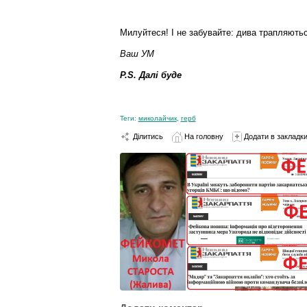
Милуйтеся! І не забувайте: дива трапляютьс
Ваш УМ
P.S. Далі буде
Теги:
миколайчик
,
герб
Ділитись
На головну
Додати в закладк