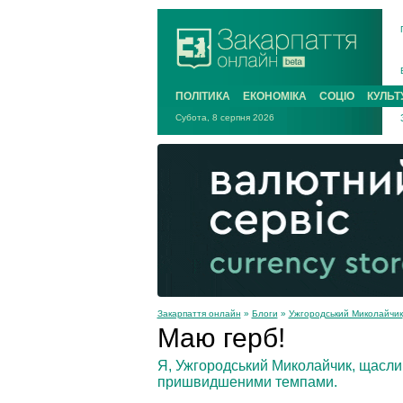
ПОЛІТИКА
ЕКОНОМІКА
СОЦІО
КУЛЬТ
Субота, 8 серпня 2026
Закарпаття онлайн
»
Блоги
»
Ужгородський Миколайчик
Маю герб!
Я, Ужгородський Миколайчик, щаслив
пришвидшеними темпами.