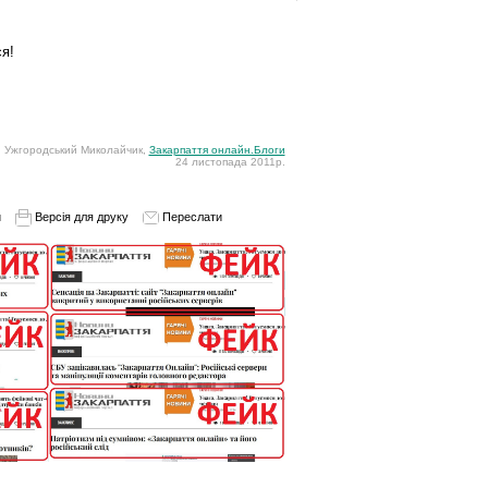
я!
Ужгородський Миколайчик,
Закарпаття онлайн.Блоги
24 листопада 2011р.
и
Версія для друку
Переслати