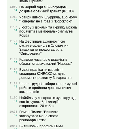
Івана Фірцака"
13:50
На Чорній горі в Виноградові
/ 4
дозрів екзотичний гранат (ФОТО)
11:42
Чотири вимоги Шуфрича, або Чому
/ 1
"Говерла" не зіграє з "Ворсклою"
11:35
Люстру з дірками та скрипку можна
/ 4
побачити в меморіальному музеї
Коцки
11:27
На фестивалі духовної пісні
/ 4
русинів-українців в Словаччині
Закарпаття представляла
"Оріховчанка"
11:42
Кращою командою шашкістів
/ 4
області став хустський "Нарцис"
11:28
Букові праліси як всесвітня
/ 1
спадщина ЮНЕСКО можуть
допомогти розвитку Закарпаття
11:21
Через трудові табори та примусові
/ 4
роботи пройшли десятки тисяч
закарпатців
11:10
Найбільшу закарпатську отару від
/ 4
вовків, чупакабр і злодіїв
охороняють 20 собак
10:58
Роман Пилип: "Вишивка
/ 2
зачарувала мене своєю
різнобарвністю"
10:48
Витинковий профіль Емми
/ 1