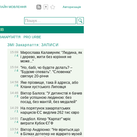
ЛАЙН МОВЛЕННЯ
Авторизація
ІВ
 ЗАКАРПАТТЯ
PRO URBE
ЗМІ Закарпаття: ЗАПИСИ
15:09
Мирослава Каламуняк: "Людина, як
/ 4
і дерево, жити без коріння не
може..."
15:04
"Но, бабі, чо будєте дєлать? –
/ 4
"Будєме спевать". "Словенка"
святкує 20-річчя
14:58
Яке прізвище, така й адреса, або
/ 6
Клани хустського Липовця
14:46
Віктор Балога: "У дитинстві я бачив
/ 3
себе успішною людиною: без
посад, без мантій, без медалей"
14:29
На порятунок закарпатських
/ 1
нарцисів ЄС виділив 262 тис євро
14:01
Гандбол. Кіпер "Карпат" мріє
/ 4
виграти Кубок ЄГФ
13:54
Віктор Андрієнко: "Не віриться,що
/ 4
в Білках дотепер не відкрито музей