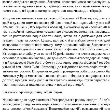
зазнає людського втручання. Зокрема, особливої уваги заслуговують 
тварин та гніздування птахів, території, на яких зростають зникаючі ви
також землі, які здавна використовуються тваринами для міграції.
Чому це так важливо саме у контексті Закарпаття? Власне, слід почати
край є дуже багатим на тваринний і рослинний світ, адже ліси у нас з
724 тис. га (це 56, 8% території області), високогірні луки - близько 40 ти
тис. га зайняті природними луками, що використовуються як пасовища,
тис. га розташовані водно-болотні ландшафти, які є домівкою для бага
тварин, птахів та рослин. Цікаво, що і ліси, й альпійські луки у нас зд
зазнавали антропогенного впливу, тому в гірських районах Закарпаття с
збереженням довкілля не є такою катастрофічною. Натомість ландша
Ужгородського району за останні 60 років зазнали значних людських в
особливо у рівнинній частині, де домінують сільськогосподарські лан
у цій місцевості було багато боліт та залишків водних формацій (особл
у нижній течії річок Тиси і Латориці), де гніздилося багато видів птахів
унікальних рослин. Втручання людей і проведення робіт з осушення ба
болотних угідь з метою збільшення кількості сільськогосподарських з
до того, що деякі види рослин ми втратили назавжди, птахи перестали
нас гніздитися, а тварини мігрували подалі від людей.
Заказники, урочища, ландшафтні парки
На цей час до складу екомережі Ужгородського району входить 21 об'є
заповідного фонду загальнодержавного та місцевого значення. Серед 
загальнозоологічний заказник "Великодобронський", розташований на п