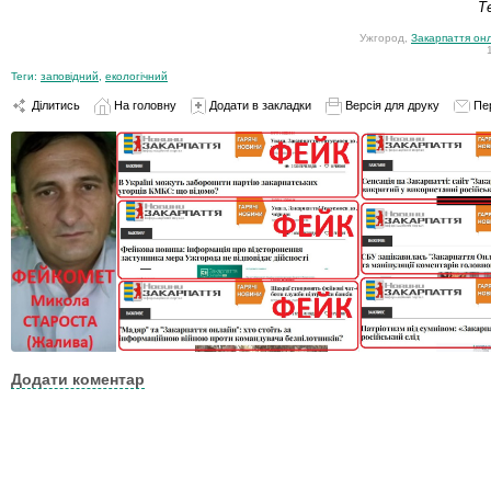
Т
Ужгород,
Закарпаття он
Теги:
заповідний
,
екологічний
Ділитись
На головну
Додати в закладки
Версія для друку
Пе
Додати коментар