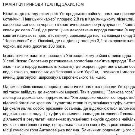
ПАМ'ЯТКИ ПРИРОДИ ТЕЖ ПІД ЗАХИСТОМ
Входять до складу екомережі Ужгородського району і пам'ятки природи
ботанічні: "Невицький кар'єр" площею 2,8 га в Кам'яницькому лісництві,
охороняється сосна чорна - як екзотичне рослинне угрупування; "Кашта
околицях села Лінці, де росте цінна декоративна порода каштана (в нар
каштан називають просто їстівним), завезена до нас італійцями понад 1
"Чорна сосна" в с. Оноківці, де на ділянці площею 3,2 га охороняютьс
чорної, вік яких досягає 150 років.
Із зоологічних пам'яток природи в Ужгородському районі є лише одна - 
У селі Нижнє Солотвино розташована зоологічна пам'ятка природи "Лил
знає - так в народі називають кажанів), де охороні підлягають місця ос
видів кажанів, занесених до Червоної книги України, - великого і малого
нічниці довговухої, широковуха європейського та інших.
Одним з найцікавіших є перелік геологічних пам'яток природи Ужгородс
які також ввійдуть до екологічної мережі. Так в урочищі "Замкова гора"
лісництва державного підприємства "Ужгородське лісове господарство
відомий багатьом краянам і туристам стовп із вулканічного туфу висот
Ця скеля являє собою ерозійний останець, де відслонюються агломер
андезитового складу. Ці туфи утворилися внаслідок інтенсивної експл
діяльності в результаті численних вулканічних вибухів одного з найбіл
вулканів неогенового віку, центральна частина якого була розташована 
місці сучасної гори Анталовецька поляна. Близькими родичами цього 