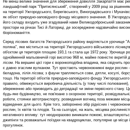
Не менш велике значення для збереження довкілля Закарпаття має ре
ландшафтний парк "Притисянський", створений у 2009 році за рішення
на території Ужгородського, Берегівського, Виноградівського і Мукачівс
як об'єкт природно-заповідного фонду місцевого значення. В Ужгородс
його складу входить уже згадуваний нами Великодобронський заказник
простори на річках Тисі й Латориці, де зосереджене надзвичайно висок
біорізноманіття.
Серед лісових багатств Ужгородського району виділяється урочище "
поляна", яке міститься на території Ужгородського військового лісниц
об'єктом ця територія площею 193,1 га стала ще 1972 року. Урочище р
однойменній мальовничій горі висотою 968 м, майже повністю вкритій 
лісом. На вершині цієї гори є воронкоподібна впадина, яка свідчить про
є давно згаслим вулканом. Тут зростають червонокнижні види рослин -
беладона, лілія лісова; з фауни трапляються сови, дятли, косулі, борс
тощо. На території об'єктів природно-заповідного фонду Ужгородського
правило, обмежується виробнича діяльність (у тому числі полювання),
збереженню або призводить до деградації чи зміни первісного стану. Ц
будь-яке будівництво, не пов'язане з охороною території, розвідувальні,
роботи, стоянки автотранспорту, розведення вогнищ поза межами місць
відведених для цього. Крім того, заборонено збір рідкісних і червонокн
рослин, їх квітів та плодів. Та на сьогодні, на жаль, місцева рослинніс
негативного впливу: тут неодноразово виникали пожежі, влаштовуються
джипінги та розважальні поїздки на квадроциклах, популярне це місце 
прогулянок.