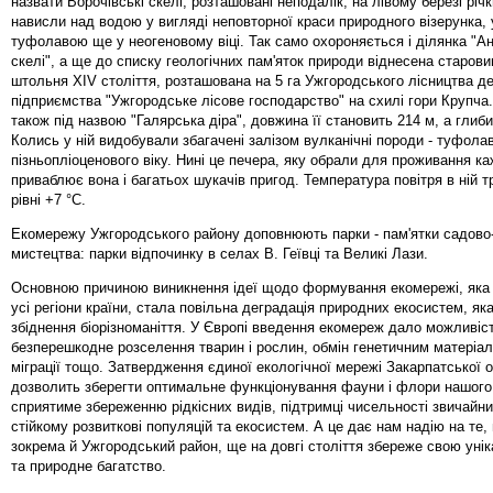
назвати Ворочівські скелі, розташовані неподалік, на лівому березі річ
нависли над водою у вигляді неповторної краси природного візерунка,
туфолавою ще у неогеновому віці. Так само охороняється і ділянка "А
скелі", а ще до списку геологічних пам'яток природи віднесена старов
штольня XIV століття, розташована на 5 га Ужгородського лісництва д
підприємства "Ужгородське лісове господарство" на схилі гори Крупча
також під назвою "Галярська діра", довжина її становить 214 м, а глибин
Колись у ній видобували збагачені залізом вулканічні породи - туфола
пізньопліоценового віку. Нині це печера, яку обрали для проживання ка
приваблює вона і багатьох шукачів пригод. Температура повітря в ній 
рівні +7 °С.
Екомережу Ужгородського району доповнюють парки - пам'ятки садово
мистецтва: парки відпочинку в селах В. Геївці та Великі Лази.
Основною причиною виникнення ідеї щодо формування екомережі, яка 
усі регіони країни, стала повільна деградація природних екосистем, як
збіднення біорізноманіття. У Європі введення екомереж дало можливіс
безперешкодне розселення тварин і рослин, обмін генетичним матеріал
міграції тощо. Затвердження єдиної екологічної мережі Закарпатської о
дозволить зберегти оптимальне функціонування фауни і флори нашого
сприятиме збереженню рідкісних видів, підтримці чисельності звичайни
стійкому розвиткові популяцій та екосистем. А це дає нам надію на те,
зокрема й Ужгородський район, ще на довгі століття збереже свою унік
та природне багатство.