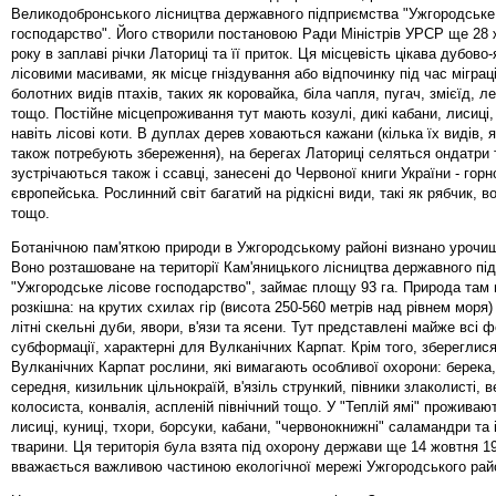
Великодобронського лісництва державного підприємства "Ужгородське
господарство". Його створили постановою Ради Міністрів УРСР ще 28 
року в заплаві річки Латориці та її приток. Ця місцевість цікава дубов
лісовими масивами, як місце гніздування або відпочинку під час міграц
болотних видів птахів, таких як коровайка, біла чапля, пугач, змієїд, л
тощо. Постійне місцепроживання тут мають козулі, дикі кабани, лисиці, 
навіть лісові коти. В дуплах дерев ховаються кажани (кілька їх видів, 
також потребують збереження), на берегах Латориці селяться ондатри 
зустрічаються також і ссавці, занесені до Червоної книги України - горн
європейська. Рослинний світ багатий на рідкісні види, такі як рябчик, в
тощо.
Ботанічною пам'яткою природи в Ужгородському районі визнано урочищ
Воно розташоване на території Кам'яницького лісництва державного пі
"Ужгородське лісове господарство", займає площу 93 га. Природа там 
розкішна: на крутих схилах гір (висота 250-560 метрів над рівнем моря)
літні скельні дуби, явори, в'язи та ясени. Тут представлені майже всі ф
субформації, характерні для Вулканічних Карпат. Крім того, збереглися
Вулканічних Карпат рослини, які вимагають особливої охорони: берека,
середня, кизильник цільнокраїй, в'язіль стрункий, півники злаколисті, в
колосиста, конвалія, аспленій північний тощо. У "Теплій ямі" проживают
лисиці, куниці, тхори, борсуки, кабани, "червонокнижні" саламандри та і
тварини. Ця територія була взята під охорону держави ще 14 жовтня 19
вважається важливою частиною екологічної мережі Ужгородського рай