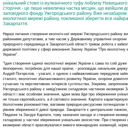
унікальний стовп із вулканічного туфу поблизу Невицького
сторіччя - це лише невеличка частка місцин, що ввійшли до
заповідного фонду Ужгородського району. Вже незабаром
екологічної мережі району, покликаної зберегти все найк
Закарпаття.
Наразі питання створення екологіч-ної мережі Ужгородського району в
районними депутатами, а тим часом у Державному управлінні охорони
природного середовища в Закарпатській області триває робота з забез
державної політики у сфері виконання Закону України "Про екологічну
України".
"Ідея створення єдиної екологічної мережі України є сама по собі дуже 
безперечно, потрібною для нашої країни, - розповідає начальник держ
Андрій Погорєлов, - узагалі, є однією з найважливіших передумов заб
сталого, екологічно збалансованого розвитку України, охорони довкілл
сучасних та перспективних інтересів суспільства. Зокрема, запропоно
Ужгородського району є невід'ємною складовою частиною екомережі З
області і має особливе значення, адже мова йде про збереження унікал
не тільки європейського, а й світового значення. Карпати характеризу
біологічним різноманіттям, вагомим природно-ресурсним потенціалом 
рівнем збереженості дикої природи. Закарпаття є центральною ланкою
Південні та Західні Карпати, тому зазначені заходи зі створення еком
складовою у частині збереження унікальних екосистем. При створенні
екомережі області враховувалися вимоги міжнародних конвенцій, норм