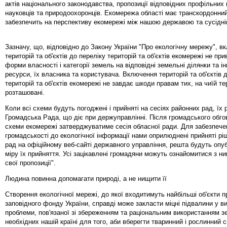
актів національного законодавства, пропозиції відповідних профільних 
науковців та природоохоронців. Екомережа області має транскордонний
забезпечить на перспективу екомережі між нашою державою та сусідні
Зазначу, що, відповідно до Закону України "Про екологічну мережу", в
територій та об'єктів до переліку територій та об'єктів екомережі не пр
форми власності і категорії земель на відповідні земельні ділянки та і
ресурси, їх власника та користувача. Включення територій та об'єктів д
територій та об'єктів екомережі не завдає шкоди правам тих, на чиїй те
розташовані.
Коли всі схеми будуть погоджені і прийняті на сесіях районних рад, їх
Громадська Рада, що діє при держуправлінні. Після громадського обго
схеми екомережі затверджуватиме сесія обласної ради. Для забезпече
громадськості до екологічної інформації нами оприлюднені прийняті р
рад на офіційному веб-сайті державного управління, решта будуть опу
міру їх прийняття. Усі зацікавлені громадяни можуть ознайомитися з ни
свої пропозиції".
Людина повинна допомагати природі, а не нищити її
Створення екологічної мережі, до якої входитимуть найбільші об'єкти 
заповідного фонду України, справді може закласти міцні підвалини у в
проблеми, пов'язаної зі збереженням та раціональним використанням з
необхідних нашій країні для того, аби вберегти тваринний і рослинний с