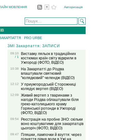
ЛАЙН МОВЛЕННЯ
Авторизація
ІВ
 ЗАКАРПАТТЯ
PRO URBE
ЗМІ Закарпаття: ЗАПИСИ
09:10
Виставку ляльок в традиційних
/ 1
костюмах країн світу відкрили в
Ужгороді (ФОТО, ВІДЕО)
10:38
На Закарпатті до Різдва
влаштували святковий
"колядковий" челендж (ВІДЕО)
12:12
У приужгородській Сторожниці
колядує вертеп (ВІДЕО)
12:09
Живий вертеп з тваринами з
нагоди Різдва облаштували біля
греко-католицького храму
Горянської ротонди в Ужгороді
(ФОТО, ВІДЕО)
09:54
Реєстрація на пробне ЗНО: скільки
воно коштуватиме для закарпатців
цьогоріч (ФОТО, ВІДЕО)
09:47
Пляшки, лампочки й взуття: через
підняття рівня води в Ужі на