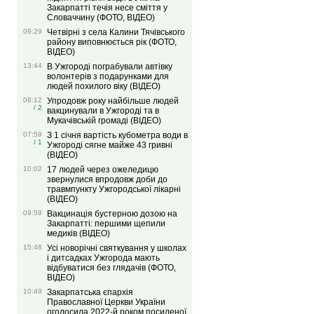
Закарпатті течія несе сміття у
Словаччину (ФОТО, ВІДЕО)
09:29
Четвірні з села Калини Тячівського
району виповнюється рік (ФОТО,
ВІДЕО)
13:44
В Ужгороді пограбували автівку
волонтерів з подарунками для
людей похилого віку (ВІДЕО)
08:12
Упродовж року найбільше людей
/ 2
вакцинували в Ужгороді та в
Мукачівській громаді (ВІДЕО)
07:59
З 1 січня вартість кубометра води в
/ 1
Ужгороді сягне майже 43 гривні
(ВІДЕО)
10:02
17 людей через ожеледицю
звернулися впродовж доби до
травмпункту Ужгородської лікарні
(ВІДЕО)
09:59
Вакцинація бустерною дозою на
Закарпатті: першими щепили
медиків (ВІДЕО)
15:48
Усі новорічні святкування у школах
і дитсадках Ужгорода мають
відбуватися без глядачів (ФОТО,
ВІДЕО)
10:49
Закарпатська єпархія
Православної Церкви України
оголосила 2022-й роком посиленої