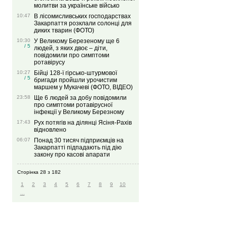
молитви за українське військо
10:47
В лісомисливських господарствах
Закарпаття розклали солонці для
диких тварин (ФОТО)
10:30
У Великому Березеному ще 6
/ 5
людей, з яких двоє – діти,
повідомили про симптоми
ротавірусу
10:27
Бійці 128-ї гірсько-штурмової
/ 5
бригади пройшли урочистим
маршем у Мукачеві (ФОТО, ВІДЕО)
23:58
Ще 6 людей за добу повідомили
про симптоми ротавірусної
інфекції у Великому Березному
17:43
Рух потягів на ділянці Ясіня-Рахів
відновлено
06:07
Понад 30 тисяч підприємців на
Закарпатті підпадають під дію
закону про касові апарати
Сторінка 28 з 182
1
2
3
4
5
6
7
8
9
10
...