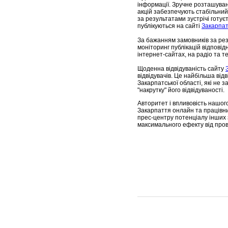
інформації. Зручне розташуван
акцій забезпечують стабільний і
за результатами зустрічі готуєт
публікуються на сайті
Закарпа
За бажанням замовників за ре
моніторинг публікацій відповід
інтернет-сайтах, на радіо та т
Щоденна відвідуваність сайту
відвідувачів. Це найбільша від
Закарпатської області, які не 
"накрутку" його відвідуваності.
Авторитет і впливовість нашог
Закарпаття онлайн та працівни
прес-центру потенціалу інших
максимального ефекту від пров