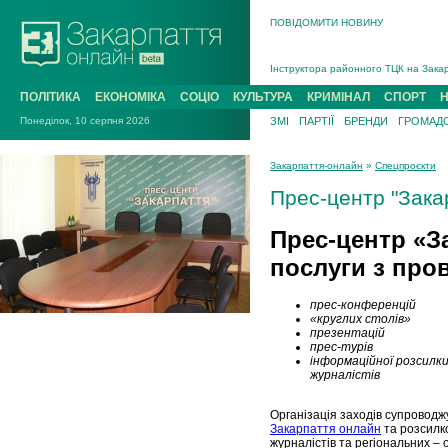
ПОВІДОМИТИ НОВИНУ
На війні загинув 26-річний військови
Інструктора районного ТЦК на Закар
В Ужгороді попрощаються із полегли
ПОЛІТИКА
ЕКОНОМІКА
СОЦІО
КУЛЬТУРА
КРИМІНАЛ
СПОРТ
В Ужгороді 5 серпня попрощаються і
Понеділок, 10 серпня 2026
ЗМІ
ПАРТІЇ
БРЕНДИ
ГРОМАДС
Підтвердили загибель захисника із 
На війні з рф поліг військовий з Ви
Закарпаття-онлайн
»
Спецпроєкти
На війні загинув 26-річний військови
Прес-центр "Зака
Прес-центр «З
послуги з пров
прес-конференцій
«круглих столів»
презентацій
прес-турів
інформаційної розсилк
журналістів
Організація заходів супроводж
Закарпаття онлайн
та розсилк
журналістів та регіональних – 