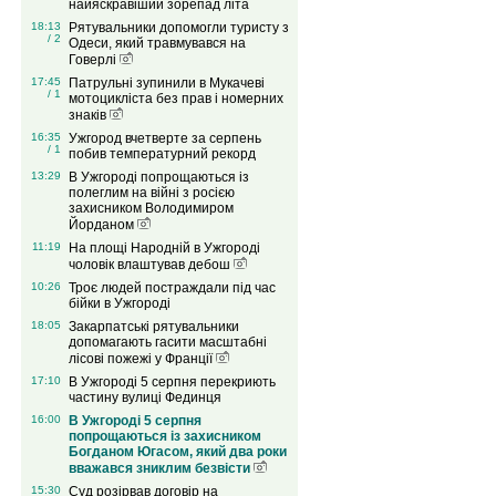
найяскравіший зорепад літа
18:13
Рятувальники допомогли туристу з
/ 2
Одеси, який травмувався на
Говерлі
17:45
Патрульні зупинили в Мукачеві
/ 1
мотоцикліста без прав і номерних
знаків
16:35
Ужгород вчетверте за серпень
/ 1
побив температурний рекорд
13:29
В Ужгороді попрощаються із
полеглим на війні з росією
захисником Володимиром
Йорданом
11:19
На площі Народній в Ужгороді
чоловік влаштував дебош
10:26
Троє людей постраждали під час
бійки в Ужгороді
18:05
Закарпатські рятувальники
допомагають гасити масштабні
лісові пожежі у Франції
17:10
В Ужгороді 5 серпня перекриють
частину вулиці Фединця
16:00
В Ужгороді 5 серпня
попрощаються із захисником
Богданом Югасом, який два роки
вважався зниклим безвісти
15:30
Суд розірвав договір на