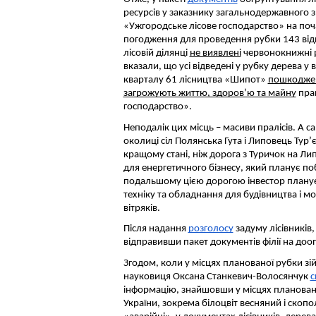
ресурсів у заказнику загальнодержавного з
«Ужгородське лісове господарство» на поч
погодження для проведення рубки 143 від
лісовій ділянці
не виявлені
червонокнижні р
вказали, що усі відведені у рубку дерева у ви
кварталу 61 лісництва «Шипот»
пошкоджені
загрожують життю, здоров’ю та майну
прац
господарство».
Неподалік цих місць – масиви пралісів. А с
околиці сіл Полянська Гута і Липовець Тур’
кращому стані, ніж дорога з Туричок на Ли
для енергетичного бізнесу, який планує поб
подальшому цією дорогою інвестор планує
техніку та обладнання для будівництва і м
вітряків.
Після надання
розголосу
задуму лісівників,
відправивши пакет документів філії на до
Згодом, коли у місцях планованої рубки зій
науковиця Оксана Станкевич-Волосянчук
с
інформацію, знайшовши у місцях плановано
України, зокрема білоцвіт весняний і скопо