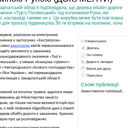
арпатській області підтвердила, що дерева обабіч дороги
чення «Тур’є-Полянський» під полониною Руна, які
ні, насправді такими не є. Ця вирубка може бути пов’язана
 для проєкту будівництва 30-ти вітряків на полонині, хоча
червня, реагуючи на електронне
рнення у застосунку «ЕкоЗагроза»
3 Коментувати
совно
викопаних
квітів червонокнижного
Ділитись
оцвіту весняного у заказнику
На головну
альнодержавного значення «Тур’є-
янський», у межах лісництва «Шипот»
Додати в закладки
ії «Ужгородського лісового господарства»
Версія для друку
«Ліси України», які перешкоджали
Переслати
інспекція у Закарпатській області
Схожі публікації
Завантаження публікацій...
влений на початку травня, вдалося лише
звернень до Міністерства захисту
ак, це тільки частина великої історії про
, у якій лісівники підробили дані у пакеті
дерев обабіч дороги у заказнику. Брехню
зараз про це розповідаємо.
міту на використання природних