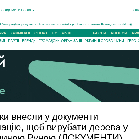
ПОВІДОМИТИ НОВИНУ
ОН
Інструктора районного ТЦК на Закарпатті судитимуть за обвинуваченням у катув...
В Ужгороді попрощаються із полеглим на війні з росією захисником Володимиром Йор�...
В Ужгороді 5 серпня попрощаються із захисником Богданом Югасом, який два роки �...
УРА
КРИМІНАЛ
СПОРТ
НС
РІЗНЕ
БЛОГИ
АНОНСИ
АРХ
Підтвердили загибель захисника із Нанкова на Хустщині Юліана Гербея (ФОТО)[/gree...
ЗМІ
ПАРТІЇ
БРЕНДИ
ГРОМАДСЬКІ ОРГАНІЗАЦІЇ
УКРАЇНЦІ СЛОВАЧЧИНИ
ГЕРОЇ
На війні з рф поліг військовий з Виноградова Ігнат Роздяловський (ФОТО)...
На Хустщині внаслідок ДТП за участі трьох авто постраждали 13 людей (ФОТО)...
Інструктора районного ТЦК на Закарпатті судитимуть за обвинувачен...
ики внесли у документи
ацію, щоб вирубати дерева у
лониною Руною (ДОКУМЕНТИ)