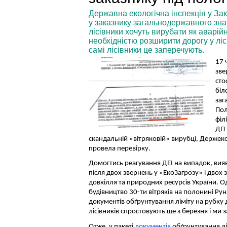
Державна екологічна інспекція у Зак
у заказнику загальнодержавного зна
лісівники хочуть вирубати як аварій
необхідністю розширити дорогу у лісі
самі лісівники це заперечують.
17 
зве
сто
біл
заг
Пол
філ
ДП 
скандальній «вітряковій» вирубці, Держеко
провела перевірку.
Домогтись реагування ДЕІ на випадок, вия
після двох звернень у «ЕкоЗагрозу» і двох 
довкілля та природних ресурсів України. Одн
будівництво 30-ти вітряків на полонині Руна
документів обґрунтування ліміту на рубку 
лісівників спростовують ще з березня і ми 
Отже, у пакеті
документів
обґрунтування лі