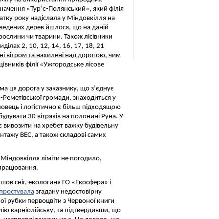
начення «Тур’є-Полянський», який філія
атку року надіслала у Міндовкілля на
ведених дерев йшлося, що на даній
ослини чи тварини. Також лісівники
ділах 2, 10, 12, 14, 16, 17, 18, 21
 вітром та нахилені над дорогою, чим
івників філії «Ужгородське лісове
ама ця дорога у заказнику, що з’єднує
є-Реметівської громади, знаходиться у
повець і логістично є більш підходящою
удувати 30 вітряків на полонині Руна. У
 вивозити на хребет важку будівельну
онтажу ВЕС, а також складові самих
 Міндовкілля ліміти не погодило,
опрацювання.
шов сніг, екологиня ГО «Екосфера» і
простувала
згадану недостовірну
ї рубки первоцвіти з Червоної книги
лію карніолійську, та підтвердивши, що