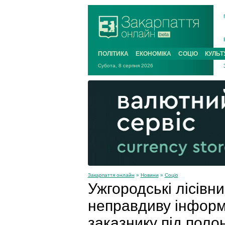
ПОЛІТИКА
ЕКОНОМІКА
СОЦІО
КУЛЬТ
Субота, 8 серпня 2026
Закарпаття онлайн
»
Новини
»
Соціо
Ужгородські лісівн
неправдиву інформ
заказнику під по