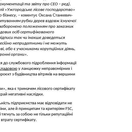
документації та звіту про СЕО
–
ред).
ілії «Ужгородське лісове господарство»
коментує Оксана Станкевич-
о бізнесу,
–
туванням рубки дерев вздовж існуючої
 заборонено положенням про заказник
адових осіб сертифікованого
 підписи так чи інакше доведеться
офесійно непридатними і не можуть
і, або є учасниками корупційних діянь,
оронні органи».
ся до службового підроблення інформації
кладовою
у ланцюжку неправомірних і
роєкт з будівництва вітряків на вершини
ни», яка є тримачем лісового сертифікату
край негативні наслідки.
ьність підприємства має відповідати не
ни, але й принципам та критеріям FSC,
 тягнуть за собою не тільки репутаційні
 втрату сертифікату.