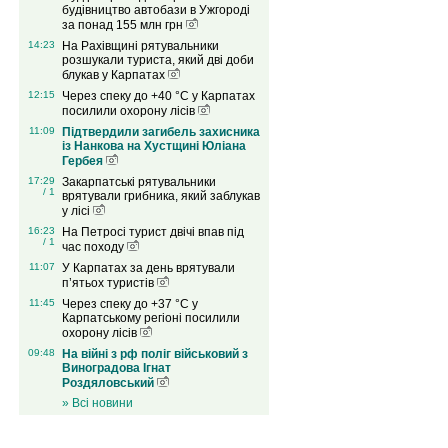
будівництво автобази в Ужгороді
за понад 155 млн грн
14:23
На Рахівщині рятувальники
розшукали туриста, який дві доби
блукав у Карпатах
12:15
Через спеку до +40 °C у Карпатах
посилили охорону лісів
11:09
Підтвердили загибель захисника
із Нанкова на Хустщині Юліана
Гербея
17:29
Закарпатські рятувальники
/ 1
врятували грибника, який заблукав
у лісі
16:23
На Петросі турист двічі впав під
/ 1
час походу
11:07
У Карпатах за день врятували
п’ятьох туристів
11:45
Через спеку до +37 °C у
Карпатському регіоні посилили
охорону лісів
09:48
На війні з рф поліг військовий з
Виноградова Ігнат
Роздяловський
» Всі новини