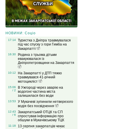
НОВИНИ: Соціо
17:14
Туристка з Дніпра травмувалася
під час спуску з гори Гимба на
Закарпатті
16:30
Родина з трьома дітьми
евакуювалася із
Дніпропетровщини на Закарпаття
10:12
На Закарпатті у ДТП тяжко
травмувався 41-річний
мотоцикліст
15:06
В Ужгороді через аварію на
/ 2
водогоні частина міста
залишилася без води
13:53
У Мукачеві зупинили нетверезого
водія без посвідчення
12:43
Закарпатський ОТЦК та СП
/ 6
спростував інформацію про
обшуки в Мукачівському ТЦК
11:18
13 серпня закарпатців чекає