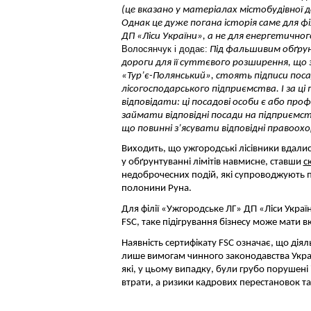
(це вказано у матеріалах містобудівної 
Однак це дуже погана історія саме для ф
ДП «Ліси України», а не для енергетичног
Волосянчук і додає:
Під фальшивим обґрун
дороги для її суттєвого розширення, що
«Тур’є-Полянський», стоять підписи пос
лісогосподарського підприємства. І за ці
відповідати: ці посадові особи є або пр
займати відповідні посади на підприємств
що повинні з’ясувати відповідні правоох
Виходить, що ужгородські лісівники вдали
у обґрунтуванні лімітів навмисне, ставши
с
недоброчесних подій, які супроводжують п
полонини Руна.
Для філії «Ужгородське ЛГ» ДП «Ліси Украї
FSC, таке підігрування бізнесу може мати в
Наявність сертифікату FSC означає, що діял
лише вимогам чинного законодавства Украї
які, у цьому випадку, були грубо порушені і
втрати, а ризики кадрових перестановок та