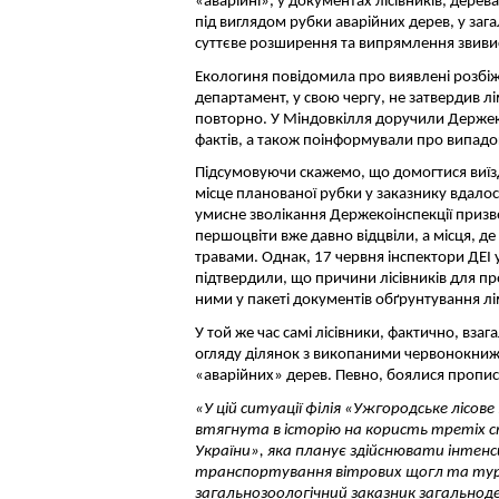
«аварійні», у документах лісівників, дерев
під виглядом рубки аварійних дерев, у за
суттєве розширення та випрямлення звивис
Екологиня повідомила про виявлені розбіж
департамент, у свою чергу, не затвердив лі
повторно. У Міндовкілля доручили Держеко
фактів, а також поінформували про випадо
Підсумовуючи скажемо, що домогтися виїзд
місце планованої рубки у заказнику вдалос
умисне зволікання Держекоінспекції призв
першоцвіти вже давно відцвіли, а місця, д
травами. Однак, 17 червня інспектори ДЕІ у
підтвердили, що причини лісівників для пр
ними у пакеті документів обґрунтування лім
У той же час самі лісівники, фактично, взаг
огляду ділянок з викопаними червонокнижн
«аварійних» дерев. Певно, боялися пропис
«У цій ситуації філія «Ужгородське лісов
втягнута в історію на користь третіх ст
України», яка планує здійснювати інтен
транспортування вітрових щогл та турб
загальнозоологічний заказник загальнод