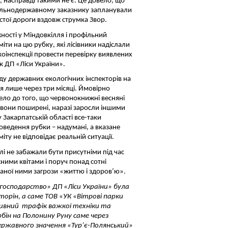
а, насправді такими не є. Це довело, що
гальнодержавному заказнику запланували
тої дороги вздовж струмка Звор.
ності у Міндовкілля і профільний
міти на цю рубку, які лісівники надіслали
інспекції провести перевірку виявлених
к ДП «Ліси України».
у державних екологічних інспекторів на
я лише через три місяці. Ймовірно
ело до того, що червонокнижні весняні
е вони поширені, наразі заросли іншими
 Закарпатській області все-таки
оведення рубки – надумані, а вказане
іту не відповідає реальній ситуації.
алі не забажали бути присутніми під час
ими квітами і поруч понад сотні
аної ними загрози «життю і здоров’ю».
е господарство» ДП «Ліси України» була
орін, а саме ТОВ «УК «Вітрові парки
сивний трафік важкої техніки та
ін на Полонину Руну саме через
ержавного значення «Тур’є-Полянський»