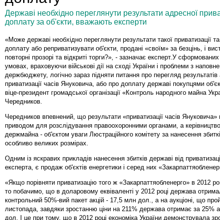
Державі необхідно переглянути результати адресної прива
доплату за об'єкти, вважають експерти
«Може державі необхідно переглянути результати такої приватизації т
доплату або реприватизувати об'єкти, продані «своїм» за безцінь, і вис
повторні прозорі та відкриті торги?», - зазначає експерт.У сформовани
умовах, враховуючи військові дії на сході України і проблеми з наповн
держбюджету, логічно зараз підняти питання про перегляд результатів
приватизації часів Януковича, або про доплату державі покупцями об'єк
віце-президент громадської організації «Контроль народного майна Укр
Чередников.
Чередников впевнений, що результати «приватизації часів Януковича» 
приводом для розслідування правоохоронними органами, а керівництв
держмайна - об'єктом уваги Люстраційного комітету за нанесення збитк
особливо великих розмірах.
Одним із яскравих прикладів нанесення збитків державі від приватизаці
експерта, є продаж об'єктів енергетики і серед них «Закарпаттяобленер
«Якщо порівняти приватизацію того ж «Закарпаттяобленерго» в 2012 році
то побачимо, що в доларовому еквіваленті у 2012 році держава отрима
контрольний 50%-вий пакет акцій - 17,5 млн дол., а на аукціоні, що пр
листопада, завдяки зростанню ціни на 211% держава отримає за 25% а
дол. І це при тому, що в 2012 році економіка України демонструвала зро