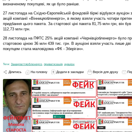
визначеному покупцеві, як це було раніше.
27 листопада на Східно-Європейській фондовій біржі відбувся аукціон
акцій компанії «Вінницяобленерго», в якому взяли участь чотири прете
придбання цього пакета. За стартової ціні пакета 81,75 млн грн, він бу
112,73 млн грн.
28 листопада на ПФТС 25% акцій компанії «Чернівціобленерго» було пр
стартовою ціною 36 млн 439 тис. грн. В аукціоні взяли участь лише дві 
покупцем стала маловідома «ФК - Зберігач».
Теги:
Закарпаттяобленерго
,
приватизація
,
аукціон
Ділитись
На головну
Додати в закладки
Версія для друку
Пе