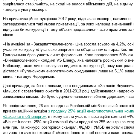
зберігалася стабільність, на сході не велося військових дій, на відміну
- звернув увагу експерт.
На приватизаційних аукціонах 2012 року, відзначає експерт, навмисно
затверджувалися такі умови приватизації, за яких наперед визначений
відчував би конкуренції і тому об'єкти продавалися часто практично за
ціною.
«На аукціоні за «Закарпаттяобленерго» ціна зросла всього на 4,2%, оск
учасник конкурсу «Луганське енергетичне об'єднання» олігарха Костян
Григоришина брав участь лише формально. Коли продавалося 50% акці
«Вінницяобленерго» холдинг VS Energy, яка належить російським бізне
Бабакову, також лише показував видимість конкуренції, тому контроль
дістався «Луганському енергетичному об'єднанню» лише на 5,1% вище
ціни», - нагадує Чередников.
Дані приклади, за його словами, не є поодинокими. «За часів Янукови
більшості стратегічних об'єктів в 2011-2013 році здійснювався «адресно»
заниженими цінами. Це було суцільне нанесення збитків державі», - за
Як повідомлялося, 26 листопада на Українській міжбанківській валютній
приватизаційний аукціон
з продажу 25% акцій енергопостачальної компа
«Закарпаттяобленерго»
, в якому взяли участь інвестиційні компанії «Ф
«Бізнес-Інвест». 25% акцій компанії були продані за 255 млн грн за стар
млн грн. На конкурсі розгорівся скандал, ФДМУ і УМБВ не хотіли споч
до участі в аукціоні компанії «Бізнес-Інвест», щоб продати пакет зазда