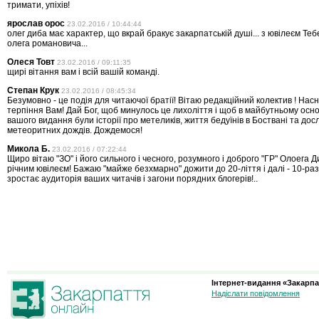
тримати, упіхів!
ярослав орос
23.02.2016 / 10:44:44
олег диба має характер, що вкрай бракує закарпатській душі... з ювілеєм Тебе
олега романовича...
Олеся Товт
23.02.2016 / 09:11:35
щирі вітання вам і всій вашій команді.
Степан Крук
23.02.2016 / 08:45:34
Безумовно - це подія для читаючої братії! Вітаю редакційний колектив ! Насн
терпіння Вам! Дай Бог, щоб минулось це лихоліття і щоб в майбутньому ос
вашого видання були історії про метеликів, життя бедуїнів в Боствані та до
метеоритних дождів. Дождемося!
Микола Б.
23.02.2016 / 07:22:44
Щиро вітаю "ЗО" і його сильного і чесного, розумного і доброго "ГР" Олоега 
річним ювілеєм! Бажаю "майже безхмарно" дожити до 20-ліття і далі - 10-раз
зростає аудиторія ваших читачів і загони порядних блогерів!..
Інтернет-видання «Закарпа
Надіслати повідомлення