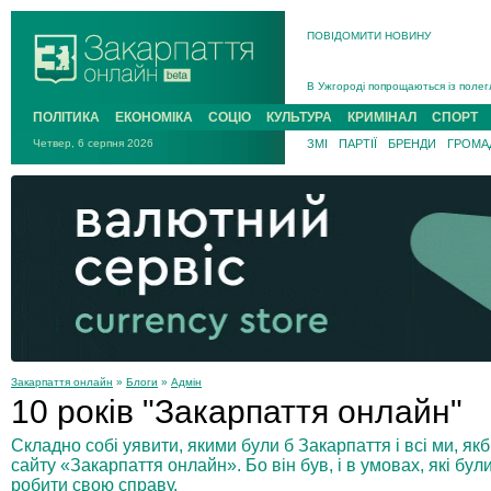
ПОВІДОМИТИ НОВИНУ
Інструктора районного ТЦК на Зак
В Ужгороді попрощаються із полег
В Ужгороді 5 серпня попрощаються
ПОЛІТИКА
ЕКОНОМІКА
СОЦІО
КУЛЬТУРА
КРИМІНАЛ
СПОРТ
Підтвердили загибель захисника і
Четвер, 6 серпня 2026
ЗМІ
ПАРТІЇ
БРЕНДИ
ГРОМАД
На війні з рф поліг військовий з 
На Хустщині внаслідок ДТП за уча
Інструктора районного ТЦК на Зак
Закарпаття онлайн
»
Блоги
»
Адмін
10 років "Закарпаття онлайн"
Складно собі уявити, якими були б Закарпаття і всі ми, як
сайту «Закарпаття онлайн». Бо він був, і в умовах, які бул
робити свою справу.