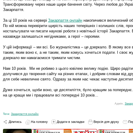
Трансформовану через наше щире бачення світу. Через любов до Украї
Закарпаття.
За ці 10 років на сервері
Закарпаття онлайн
накопичився величезний об
По ній можна перевірити щирість наших теперішніх і колишніх слів, про
ностальгувати чи писати наукові роботи з новітньої історії Закарпаття. 
назавжди залишаться негідниками, а герої – героями.
У цій інформації – ми всі. Бо журналістика – це дзеркало. В якому все
таким, яким воно є, а не таким, яким комусь хочеться подати. І своє ж
дзеркало ми намагаємося тримати чистим.
Нам 10 років. Ми не робимо з цього ювілею велику подію. Щиро радіт
долучився до творення сайту на різних етапах, і добрим словам від др
для себе невеличке свято. Одразу за яким нас чекає наступне десятил
Дуже хочеться, щоби воно, це десятиліття, було кращим за попереднє.
на це краще ми і працювали всі попередні 10 років...
Адмін,
Закар
Теги:
Закарпаття онлайн
Ділитись
На головну
Додати в закладки
Версія для друку
Пе