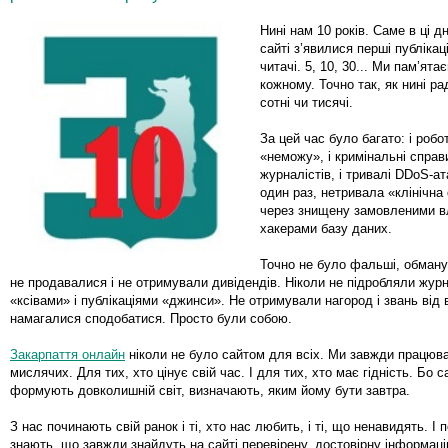
Нині нам 10 років. Саме в ці дн
сайті з’явилися перші публікаці
читачі. 5, 10, 30... Ми пам’ята
кожному. Точно так, як нині ра
сотні чи тисячі.
За цей час було багато: і робо
«неможу», і кримінальні спра
журналістів, і тривалі DDoS-ата
один раз, нетривала «клінічна
через знищену замовленими 
хакерами базу даних.
Точно не було фальші, обману
не продавалися і не отримували дивідендів. Ніколи не підробляли жур
«ксівами» і публікаціями «джинси». Не отримували нагород і звань від 
намагалися сподобатися. Просто були собою.
Закарпаття онлайн
ніколи не було сайтом для всіх. Ми завжди працюв
мислячих. Для тих, хто цінує свій час. І для тих, хто має гідність. Бо 
формують довколишній світ, визначають, яким йому бути завтра.
З нас починають свій ранок і ті, хто нас любить, і ті, що ненавидять. І пе
знають, що завжди знайдуть на сайті перевірену, достовірну інформаці