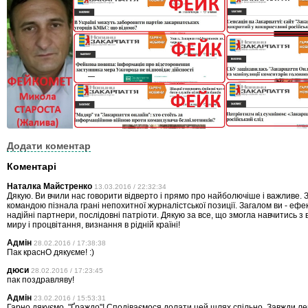
Додати коментар
Коментарі
Наталка Майстренко
13.03.2016 / 22:32:34
Дякую. Ви вчили нас говорити відверто і прямо про найболючіше і важливе.
командою пізнала грані непохитної журналістської позиції. Загалом ви - ефек
надійні партнери, послідовні патріоти. Дякую за все, що змогла навчитись з в
миру і процвітання, визнання в рідній країні!
Адмін
28.02.2016 / 17:38:38
Пак краснО дякуєме! :)
дюси
28.02.2016 / 17:23:45
пак поздравляву!
Адмін
23.02.2016 / 15:53:31
Гарно дякуємо, "Ґраждо"! Сподіваємося долати цей шлях спільно. Завжди л