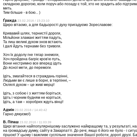
складною дорогою, коли поруч або позаду є той, хто не зрадить або підтрим
мить.
Тим більше - в бою... )
Ґражда
23.02.2016 / 15:23:10
Щиро вітаємо, а для бадьорості духу пригадуємо Зореславове:
Кривавий шлях, тернистії дороги,
Мільйони зламані життям падуть,
Та лиш великі духом знов встають
І далі йдуть тернами без тривоги.
Хоч їх додолу гне тягар знемоги,
Хоч пройдена багріє кров’ю путь,
Вони нестримно все вперед ідуть
До ясної мети, до перемоги.
Ідіть, змагайтеся в страждань горінні,
Людьми ви є лише в борні, в терпінні, –
Охлялі духом – це живі мерці!
Ідіть, з собою і з життям боріться,
Ідіть і чорним будням не коріться,
Ідіть, а там – хоробрих ждуть вінці!
Адмін
23.02.2016 / 14:40:42
Гарно дякуємо!)
В. Піпаш
23.02.2016 / 11:03:39
Щирі вітання найпопулярнішому-заслужено найкращому та, у результаті, н
на громадську думку, сайту в Закарпатті. До речі, якщо б його не було - і ситуа
гіршою! У цьому і важливе суспільне значення Вашої роботи, дорогі друзі. Б