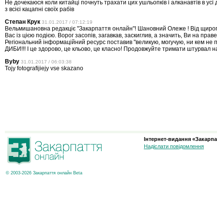
Не дочекаюся коли китайці почнуть трахати цих ушльопків і алканавтів в усі 
з всієі кацапні своїх рабів
Степан Крук
31.01.2017 / 07:12:19
Вельмишановна редакціє "Закарпаття онлайн"! Шановний Олеже ! Від щирог
Вас із цією подією. Ворог засопів, загавкав, заскиглив, а значить, Ви на пра
Регіональний інформаційний ресурс поставив "великую, могучую, ни кем не
ДИБИ!!! І це здорово, це кльово, це класно! Продовжуйте тримати штурвал н
Byby
31.01.2017 / 06:03:38
Tojy fotografijiejy vse skazano
Інтернет-видання «Закарпа
Надіслати повідомлення
© 2003-2026 Закарпаття онлайн Beta