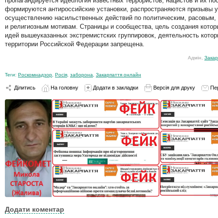
пропагандируется идеология известных террористов, нацистов и их по
формируются антироссийские установки, распространяются призывы у
осуществлению насильственных действий по политическим, расовым,
и религиозным мотивам. Страницы и сообщества, цель создания котор
идей вышеуказанных экстремистских группировок, деятельность котор
территории Российской Федерации запрещена.
Адмін,
Закар
Теги:
Роскомнадзор
,
Росія
,
заборона
,
Закарпаття онлайн
Ділитись
На головну
Додати в закладки
Версія для друку
Пе
Додати коментар