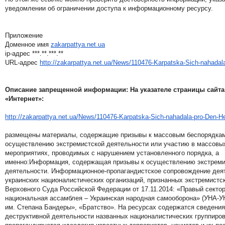
уведомлении об ограничении доступа к информационному ресурсу.
Приложение
Доменное имя
zakarpattya.net.ua
ip-адрес ***.**.***.**
URL-адрес
http://zakarpattya.net.ua/
News/110476-Karpatska-Sich-
nahadal
Описание запрещенной информации: На указателе страницы сайта 
«Интернет»:
http://zakarpattya.net.ua/
News/110476-Karpatska-Sich-
nahadala-pro-Den-He
размещены материалы, содержащие призывы к массовым беспорядкам
осуществлению экстремистской деятельности или участию в массовых
мероприятиях, проводимых с нарушением установленного порядка, а
именно:Информация, содержащая призывы к осуществлению экстреми
деятельности. Информационное-
пропагандистское сопровождение дея
украинских националистических организаций, признанных экстремист
Верховного Суда Российской Федерации от 17.11.2014: «Правый сектор
национальная ассамблея – Украинская народная самооборона» (УНА-У
им. Степана Бандеры», «Братство». На ресурсах содержатся сведения
деструктивной деятельности названных националистических группиров