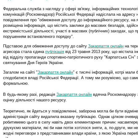
Федеральна служба з нагляду у сфері зв'язку, інформаційних технологі
комунікацій (Роскомнадзор) Російської Федерації надіслала на адресу
повідомлення про "обмеження доступу до інформаційного ресурсу, на 
розміщена інформація, що містить заклики до масових безладів, здійс
екстремістської діяльності, участі в масових (публічних) заходах, що 
порушенням встановленого порядку".
Підставою для обмеження доступу до сайту
Закарпаття онлайн
на тери
агресора стала єдина
публікація
від 23 травня 2013 року, що містила 
від відділу пропаганди спортивно-патріотичного руху "Карпатська Січ" 
святкування Дня Героїв України.
Загалом на сайті "
Закарпаття онлайн
" є тисячі інформацій, котрі мали 
сподобатися владі Російської Федерації. А тому ми розуміємо, що саме
формальною.
В будь-якому разі, редакція
Закарпаття онлайн
вдячна Роскомнадзору з
оцінку діяльності нашого ресурсу.
Теоретично, як йдеться у повідомленні, заборона могла би бути відміне
адміністрація сайту видалила вказану публікацію. Однак цілком очеви
робитимемо цього в силу навіть двох елементарних причин: насамперед
друкуємо матеріали, які би нам потім хотілося зняти, а, по-друге, ми н
жодні переговори з представниками влади країни, з якою Україна переб