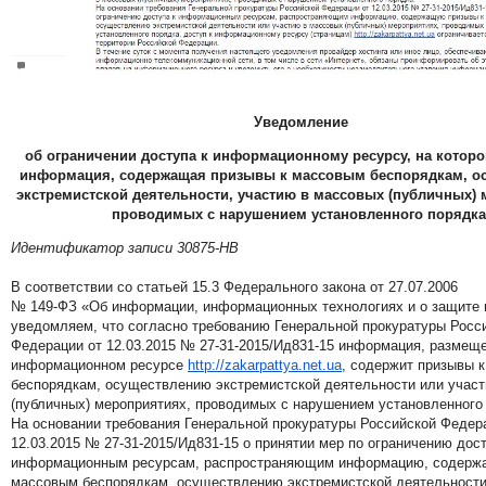
Уведомление
об ограничении доступа к информационному ресурсу, на котор
информация, содержащая призывы к массовым беспорядкам, о
экстремистской деятельности, участию в массовых (публичных) 
проводимых с нарушением установленного порядка
Идентификатор записи 30875-HB
В соответствии со статьей 15.3 Федерального закона от 27.07.2006
№ 149-ФЗ «Об информации, информационных технологиях и о защите
уведомляем, что согласно требованию Генеральной прокуратуры Росс
Федерации от 12.03.2015 № 27-31-2015/Ид831-15 информация, размещ
информационном ресурсе
http://zakarpattya.net.ua
, содержит призывы 
беспорядкам, осуществлению экстремистской деятельности или учас
(публичных) мероприятиях, проводимых с нарушением установленного
На основании требования Генеральной прокуратуры Российской Федер
12.03.2015 № 27-31-2015/Ид831-15 о принятии мер по ограничению дост
информационным ресурсам, распространяющим информацию, содерж
массовым беспорядкам, осуществлению экстремистской деятельности