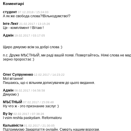
Коментарі
студент
07.12.2018 / 15:24:03
А як же свобода слова?!Вільнодумство!?
Інте Лект
21.02.2017 / 13:15:26
Це - комплімент ! Вітаю !
Адмін
19.02.2017 / 03:17:05
Щиро дякуємо всім за добрі слова :)
п.с. Друже МѢСТНЫЙ, ми раді вашій появі. Повертайтесь. Ніякі слова не мар
зерно проростає :)
Олег Супруненко
12.02.2017 / 14:23:22
Мої вітання!
Пишаюсь, що є вільним дописувачем до цього видання.
Адмін
08.02.2017 / 04:56:58
Дякуємо )
МѢСТНЫЙ
07.02.2017 / 15:09:48
Ну что ж - это признание заслуг :)
By by
02.02.2017 / 07:38:26
І vsim reshta paskydam. Reformatoru
Кальвіністи
01.02.2017 / 21:30:05
Підтримуємо Закарпаття онлайн. Смерть нашим ворогам.