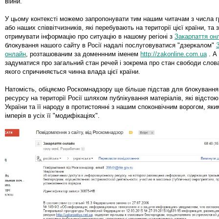
війни.
У цьому контексті можемо запропонувати тим нашим читачам з числа 
або наших співвітчизників, які перебувають на території цієї країни, та 
отримувати інформацію про ситуацію в нашому регіоні з
Закарпаття он
блокування нашого сайту в Росії надалі послуговуватися "дзеркалом"
онлайн
, розташованим за доменнним іменем
http://zakonline.com.ua
. А
задуматися про загальний стан речей і зокрема про стан свободи слова
якого спричиняється чинна влада цієї країни.
Натомість, обіцяємо Роскомнадзору ще більше підстав для блокування
ресурсу на території Росії шляхом публікування матеріалів, які відсто
України та її народу в протистоянні з нашим споконвічним ворогом, яки
імперія в усіх її "модифікаціях".