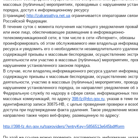
массовых (публичных) мероприятиях, проводимых с нарушением устан
порядка, доступ к информационному ресурсу
(страницам)
http://zakarpattya.net.ua
ограничивается операторами связи
Российской Федерации.
В течение суток с момента получения настоящего уведомления провай
или иное лицо, обеспечивающее размещение в информационно-
телекоммуникационной сети, в том числе в сети «Интернет», обязаны
проинформировать об этом обслуживаемого ими владельца информац
ресурса и уведомить его о необходимости незамедлительного удален
содержащей призывы к массовым беспорядкам, осуществлению экстр
деятельности или участию в массовых (публичных) мероприятиях, пр
нарушением установленного законом порядка.
В случае, если владелец информационного ресурса удалил информац
содержащую призывы к массовым беспорядкам, осуществлению экстр
деятельности, участию в массовых (публичных) мероприятиях, провод
нарушением установленного порядка, он направляет уведомление об э
Федеральную службу по надзору в сфере связи, информационных тех
массовых коммуникаций, по адресу
398-fz@rkn.gov.ru
, указав в теме п
идентификатор записи 30875-HB, с целью проведения проверки и возо
доступа при подтверждении факта удаления. Такое уведомление може
направлено также через веб-форму, размещенную по адресу:
http://398-fz.rkn.gov.ru/
toproviders/?entryKey=
5856513e645bd#form
По этой же ссылке можно проверить достоверность информации, указ