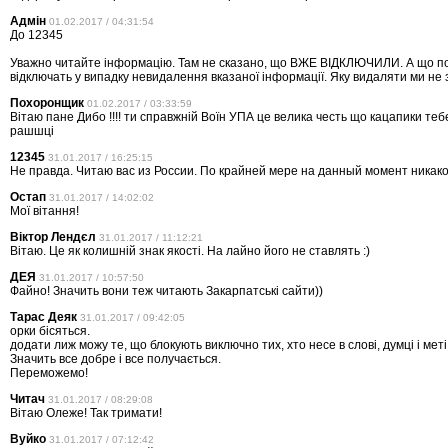
Адмін
01.02.2017 / 04:31:54
До 12345
Уважно читайте інформацію. Там не сказано, що ВЖЕ ВІДКЛЮЧИЛИ. А що п
відключать у випадку невидалення вказаної інформації. Яку видаляти ми не
Похоронщик
01.02.2017 / 03:33:59
Вітаю пане Дибо !!!! ти справжній Воїн УПА це велика честь що кацапики те
рашшці
12345
31.01.2017 / 16:25:15
Не правда. Читаю вас из России. По крайней мере на данный момент никаког
Остап
31.01.2017 / 14:02:02
Мої вітання!
Віктор Лендєл
31.01.2017 / 11:12:21
Вітаю. Це як колишній знак якості. На лайно його не ставлять :)
ДЕЯ
31.01.2017 / 10:57:50
Файно! Значить вони теж читають Закарпатські сайти))
Тарас Деяк
31.01.2017 / 09:42:05
орки бісяться.
додати лиж можу те, що блокують виключно тих, хто несе в слові, думці і меті
Значить все добре і все получається.
Переможемо!
Читач
31.01.2017 / 08:29:08
Вітаю Олеже! Так тримати!
Вуйко
31.01.2017 / 07:12:42