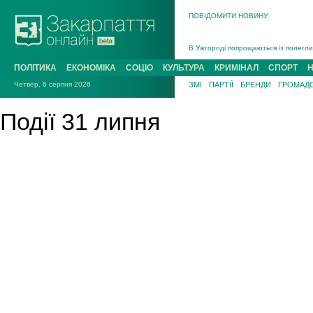
ПОВІДОМИТИ НОВИНУ
Інструктора районного ТЦК на Закар
В Ужгороді попрощаються із полегли
В Ужгороді 5 серпня попрощаються і
ПОЛІТИКА
ЕКОНОМІКА
СОЦІО
КУЛЬТУРА
КРИМІНАЛ
СПОРТ
Підтвердили загибель захисника із 
Четвер, 6 серпня 2026
ЗМІ
ПАРТІЇ
БРЕНДИ
ГРОМАДС
На війні з рф поліг військовий з Ви
На Хустщині внаслідок ДТП за участ
Події 31 липня
Інструктора районного ТЦК на Закар