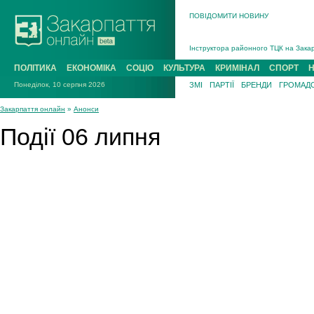
ПОВІДОМИТИ НОВИНУ
На війні загинув 26-річний військови
Інструктора районного ТЦК на Закар
В Ужгороді попрощаються із полегли
ПОЛІТИКА
ЕКОНОМІКА
СОЦІО
КУЛЬТУРА
КРИМІНАЛ
СПОРТ
В Ужгороді 5 серпня попрощаються і
Понеділок, 10 серпня 2026
ЗМІ
ПАРТІЇ
БРЕНДИ
ГРОМАДС
Підтвердили загибель захисника із 
На війні з рф поліг військовий з Ви
Закарпаття онлайн
»
Анонси
На війні загинув 26-річний військови
Події 06 липня