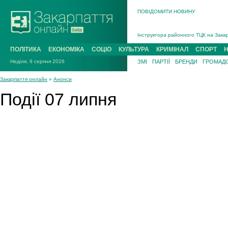
ПОВІДОМИТИ НОВИНУ
На війні загинув 26-річний військови
Інструктора районного ТЦК на Закар
В Ужгороді попрощаються із полегли
ПОЛІТИКА
ЕКОНОМІКА
СОЦІО
КУЛЬТУРА
КРИМІНАЛ
СПОРТ
В Ужгороді 5 серпня попрощаються і
Неділя, 9 серпня 2026
ЗМІ
ПАРТІЇ
БРЕНДИ
ГРОМАДС
Підтвердили загибель захисника із 
На війні з рф поліг військовий з Ви
Закарпаття онлайн
»
Анонси
На війні загинув 26-річний військови
Події 07 липня