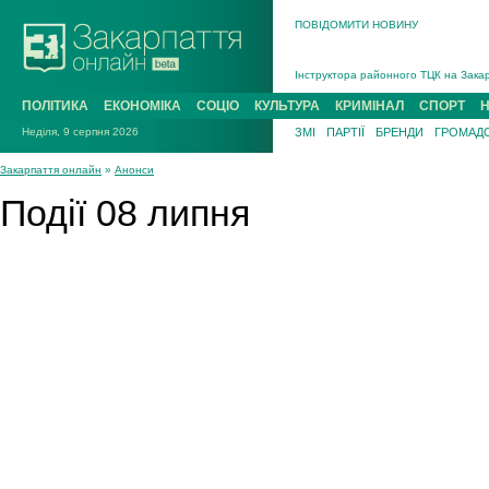
ПОВІДОМИТИ НОВИНУ
На війні загинув 26-річний військови
Інструктора районного ТЦК на Закар
В Ужгороді попрощаються із полегли
ПОЛІТИКА
ЕКОНОМІКА
СОЦІО
КУЛЬТУРА
КРИМІНАЛ
СПОРТ
В Ужгороді 5 серпня попрощаються і
Неділя, 9 серпня 2026
ЗМІ
ПАРТІЇ
БРЕНДИ
ГРОМАДС
Підтвердили загибель захисника із 
На війні з рф поліг військовий з Ви
Закарпаття онлайн
»
Анонси
На війні загинув 26-річний військови
Події 08 липня