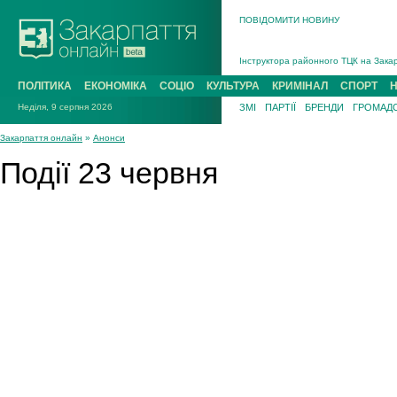
ПОВІДОМИТИ НОВИНУ
На війні загинув 26-річний військови
Інструктора районного ТЦК на Закар
В Ужгороді попрощаються із полегли
ПОЛІТИКА
ЕКОНОМІКА
СОЦІО
КУЛЬТУРА
КРИМІНАЛ
СПОРТ
В Ужгороді 5 серпня попрощаються і
Неділя, 9 серпня 2026
ЗМІ
ПАРТІЇ
БРЕНДИ
ГРОМАДС
Підтвердили загибель захисника із 
На війні з рф поліг військовий з Ви
Закарпаття онлайн
»
Анонси
На війні загинув 26-річний військови
Події 23 червня